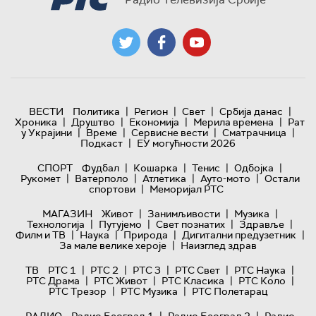
|
|
|
|
ВЕСТИ
Политика
Регион
Свет
Србија данас
|
|
|
|
Хроника
Друштво
Економија
Мерила времена
Рат
|
|
|
|
у Украјини
Време
Сервисне вести
Сматрачница
|
Подкаст
ЕУ могућности 2026
|
|
|
|
СПОРТ
Фудбал
Кошарка
Тенис
Одбојка
|
|
|
|
Рукомет
Ватерполо
Атлетика
Ауто-мото
Остали
|
спортови
Меморијал РТС
|
|
|
МАГАЗИН
Живот
Занимљивости
Музика
|
|
|
|
Технологијa
Путујемо
Свет познатих
Здравље
|
|
|
|
Филм и ТВ
Наука
Природа
Дигитални предузетник
|
За мале велике хероје
Наизглед здрав
|
|
|
|
|
ТВ
РТС 1
РТС 2
РТС 3
РТС Свет
РТС Наука
|
|
|
|
РТС Драма
РТС Живот
РТС Класика
РТС Коло
|
|
РТС Трезор
РТС Музика
РТС Полетарац
|
|
РАДИО
Радио Београд 1
Радио Београд 2
Радио