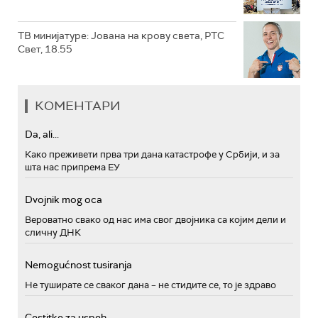
ТВ минијатуре: Јована на крову света, РТС
Свет, 18.55
КОМЕНТАРИ
Da, ali...
Како преживети прва три дана катастрофе у Србији, и за
шта нас припрема ЕУ
Dvojnik mog oca
Вероватно свако од нас има свог двојника са којим дели и
сличну ДНК
Nemogućnost tusiranja
Не туширате се сваког дана – не стидите се, то је здраво
Cestitke za uspeh