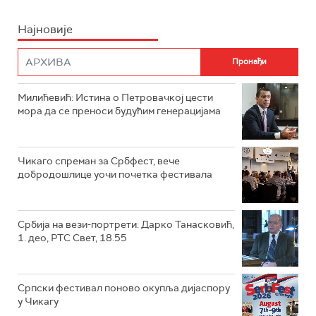
Најновије
Милићевић: Истина о Петровачкој цести
мора да се преноси будућим генерацијама
Чикаго спреман за Србфест, вече
добродошлице уочи почетка фестивала
Србија на вези-портрети: Дарко Танасковић,
1. део, РТС Свет, 18.55
Српски фестивал поново окупља дијаспору
у Чикагу