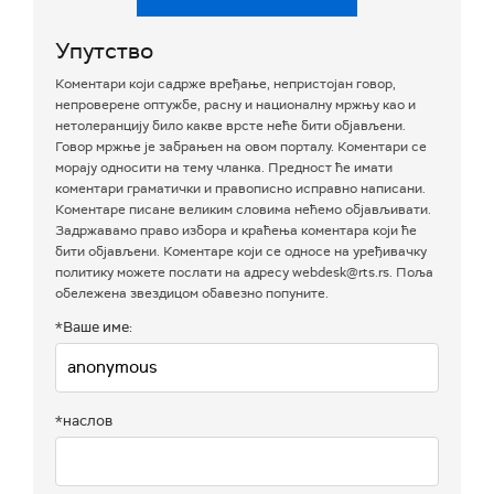
Упутство
Коментари који садрже вређање, непристојан говор,
непроверене оптужбе, расну и националну мржњу као и
нетолеранцију било какве врсте неће бити објављени.
Говор мржње је забрањен на овом порталу. Коментари се
морају односити на тему чланка. Предност ће имати
коментари граматички и правописно исправно написани.
Коментаре писане великим словима нећемо објављивати.
Задржавамо право избора и краћења коментара који ће
бити објављени. Коментаре који се односе на уређивачку
политику можете послати на адресу webdesk@rts.rs. Поља
обележена звездицом обавезно попуните.
*Ваше име:
*наслов