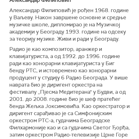
Александар Филиповић је рођен 1968. године
у Ваљеву. Након завршене основне и средње
музичке школе, дипломирао је на Музичкој
академији у Београду 1993. године на одсеку
за теорију музике. Живи и ради у Београду.
Радио је као композитор, аранжер и
клавијатуриста, а од 1992. до 1996. године
ради као хонорарни клавијатуриста у Биг
бенду РТС, и истовремено као хонорарни
продуцент у студију 6 Радио Београда. У више
наврата био је диригент оркестра на
фестивалу „Пјесма Медитерана" у Будви, а од
2001. до 2008. године био је шеф пратећег
бенда Жељка Јоксимовића. Као оркестратор и
диригент сарађивао је са Симфонијским
оркестром РТС-а, гудачима Београдске
Филхармоније као и са гудачима Светог Ђорђа,
затим оркестром Радио-телевизије Црне Горе