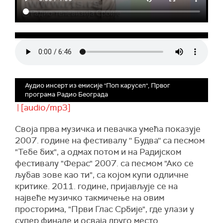
Аудио инсерт из емисије "Поп карусел", Првог
програма Радио Београда
| [audio/mp3]
Своја прва музичка и певачка умећа показује
2007. године на фестивалу '' Будва'' са песмом
"Тебе бих", а одмах потом и на Радијском
фестивалу "Ферас" 2007. са песмом "Ако се
љубав зове као ти", са којом купи одличне
критике. 2011. године, пријављује се на
највеће музичко такмичење на овим
просторима, "Први Глас Србије", где улази у
супер финале и осваја друго место.