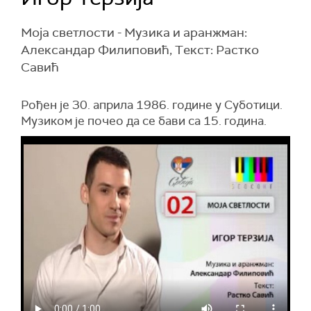
Моја светлости - Mузика и аранжман:
Aлександар Филиповић, Tекст: Растко
Савић
Рођен је 30. априла 1986. године у Суботици.
Музиком је почео да се бави са 15. година.