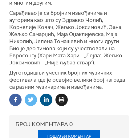
и многим другим.
Сарађивао је са бројним извођачима и
ауторима као што су Здравко Чолић,
Корнелије Ковач, Жељко Јоксимовић, Зана,
Жељко Самарџић, Маја Оџаклијевска, Маја
Николић, Јелена Томашевић и многи други.
Био је део тимова који су учествовали на
Евросонгу (Хари Мата Хари - „Лејла", Жељко
Јоксимовић - „Није љубав ствар").
Дугогодишњи учесник бројних музичких
фестивала где је освојио велики број награда
са разним музичарима и извођачима.
БРОЈ КОМЕНТАРА
0
ПОШАЉИ КОМЕНТАР