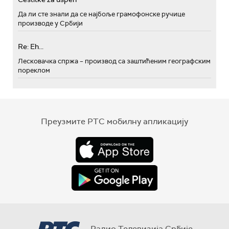
Да ли сте знали да се најбоље грамофонске ручице
производе у Србији
Re: Eh...
Лесковачка спржа – производ са заштићеним географским
пореклом
Преузмите РТС мобилну апликацију
Радио Телевизија Србије