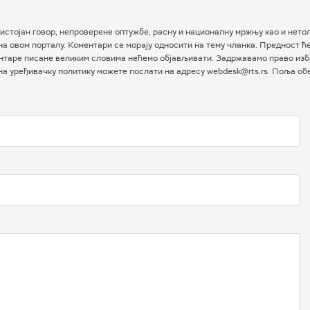
истојан говор, непроверене оптужбе, расну и националну мржњу као и нетол
а овом порталу. Коментари се морају односити на тему чланка. Предност ћ
таре писане великим словима нећемо објављивати. Задржавамо право избо
 на уређивачку политику можете послати на адресу webdesk@rts.rs. Поља о