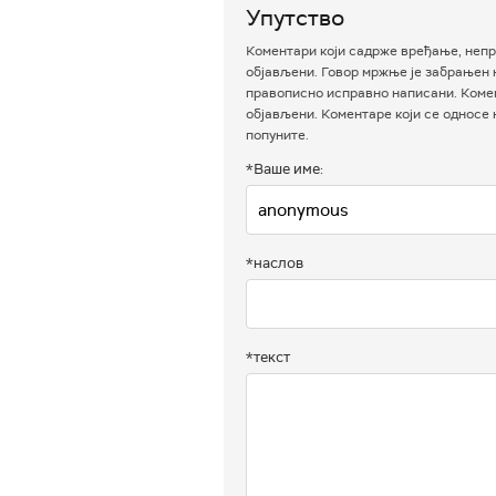
Упутство
Коментари који садрже вређање, непр
објављени. Говор мржње је забрањен н
правописно исправно написани. Комен
објављени. Коментаре који се односе
попуните.
*Ваше име:
*наслов
*текст