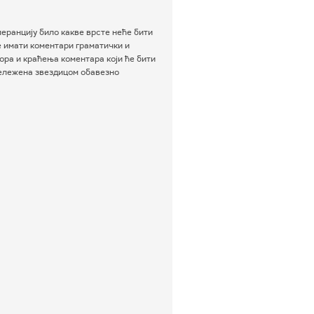
еранцију било какве врсте неће бити
е имати коментари граматички и
ра и краћења коментара који ће бити
бележена звездицом обавезно