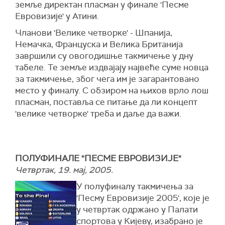
земље директан пласман у финале 'Песме
Евровизије' у Атини.
Чланови 'Велике четворке' - Шпанија,
Немачка, Француска и Велика Британија
завршили су овогодишње такмичење у дну
табеле. Те земље издвајају највеће суме новца
за такмичење, због чега им је загарантовано
место у финалу. С обзиром на њихов врло лош
пласман, поставља се питање да ли концепт
'велике четворке' треба и даље да важи.
ПОЛУФИНАЛЕ "ПЕСМЕ ЕВРОВИЗИЈЕ"
Четвртак, 19. мај, 2005.
У полуфиналу такмичења за
'Песму Евровизије 2005', које је
у четвртак одржано у Палати
спортова у Кијеву, изабрано је