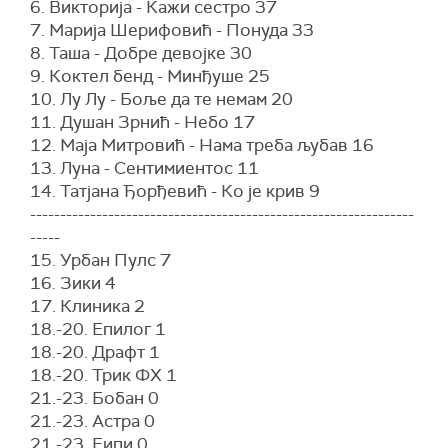
6. Викторија - Кажи сестро 37
7. Марија Шерифовић - Понуда 33
8. Таша - Добре девојке 30
9. Коктел бенд - Минђуше 25
10. Лу Лу - Боље да те немам 20
11. Душан Зрнић - Небо 17
12. Маја Митровић - Нама треба љубав 16
13. Луна - Сентимиентос 11
14. Татјана Ђорђевић - Ко је крив 9
----------------------------------------------------------------
-----
15. Урбан Пулс 7
16. Зики 4
17. Клиника 2
18.-20. Епилог 1
18.-20. Драфт 1
18.-20. Трик ФX 1
21.-23. Бобан 0
21.-23. Астра 0
21.-23. Еипи 0