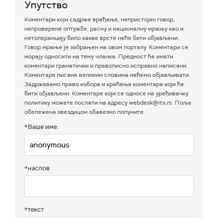
Упутство
Коментари који садрже вређање, непристојан говор,
непроверене оптужбе, расну и националну мржњу као и
нетолеранцију било какве врсте неће бити објављени.
Говор мржње је забрањен на овом порталу. Коментари се
морају односити на тему чланка. Предност ће имати
коментари граматички и правописно исправно написани.
Коментаре писане великим словима нећемо објављивати.
Задржавамо право избора и краћења коментара који ће
бити објављени. Коментаре који се односе на уређивачку
политику можете послати на адресу webdesk@rts.rs. Поља
обележена звездицом обавезно попуните.
*Ваше име:
*наслов
*текст