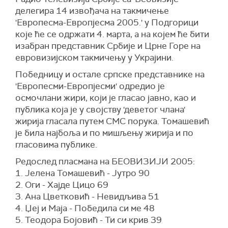
делегира 14 извођача на такмичење
'Европесма-Европјесма 2005.' у Подгорици
које ће се одржати 4. марта, а на којем ће бити
изабран представник Србије и Црне Горе на
евровизијском такмичењу у Украјини.
Победницу и остале српске представнике на
'Европесми-Европјесми' одредио је
осмочлани жири, који је гласао јавно, као и
публика која је у својству 'деветог члана'
жирија гласала путем СМС порука. Томашевић
је била најбоља и по мишљењу жирија и по
гласовима публике.
Редослед пласмана на БЕОВИЗИЈИ 2005:
1. Јелена Томашевић - Јутро 90
2. Оги - Хајде Цицо 69
3. Ана Цветковић - Невидљива 51
4. Џеј и Маја - Победила си ме 48
5. Теодора Бојовић - Ти си крив 39