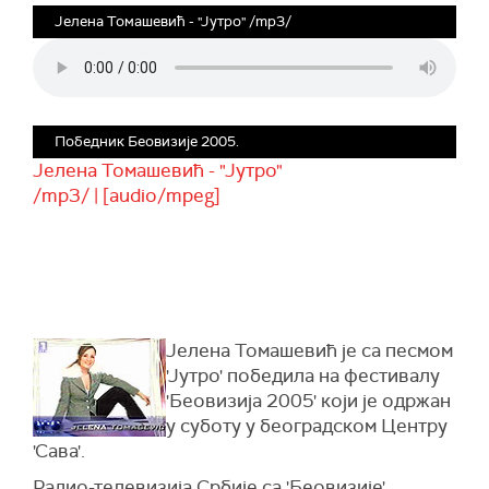
Јелена Томашевић - "Јутро" /mp3/
Победник Беовизије 2005.
Јелена Томашевић - "Јутро"
/mp3/ | [audio/mpeg]
Јелена Томашевић је са песмом
'Јутро' победила на фестивалу
'Беовизија 2005' који је одржан
у суботу у београдском Центру
'Сава'.
Радио-телевизија Србије са 'Беовизије'