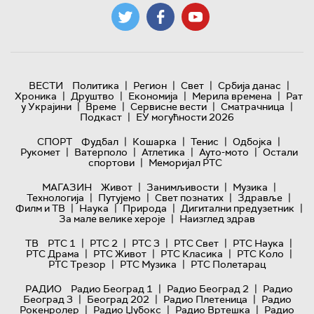
|
|
|
|
ВЕСТИ
Политика
Регион
Свет
Србија данас
|
|
|
|
Хроника
Друштво
Економија
Мерила времена
Рат
|
|
|
|
у Украјини
Време
Сервисне вести
Сматрачница
|
Подкаст
ЕУ могућности 2026
|
|
|
|
СПОРТ
Фудбал
Кошарка
Тенис
Одбојка
|
|
|
|
Рукомет
Ватерполо
Атлетика
Ауто-мото
Остали
|
спортови
Меморијал РТС
|
|
|
МАГАЗИН
Живот
Занимљивости
Музика
|
|
|
|
Технологијa
Путујемо
Свет познатих
Здравље
|
|
|
|
Филм и ТВ
Наука
Природа
Дигитални предузетник
|
За мале велике хероје
Наизглед здрав
|
|
|
|
|
ТВ
РТС 1
РТС 2
РТС 3
РТС Свет
РТС Наука
|
|
|
|
РТС Драма
РТС Живот
РТС Класика
РТС Коло
|
|
РТС Трезор
РТС Музика
РТС Полетарац
|
|
РАДИО
Радио Београд 1
Радио Београд 2
Радио
|
|
|
Београд 3
Београд 202
Радио Плетеница
Радио
|
|
|
Рокенролер
Радио Џубокс
Радио Вртешка
Радио