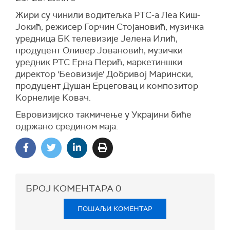
Жири су чинили водитељка РТС-а Леа Киш-
Јокић, режисер Горчин Стојановић, музичка
уредница БК телевизије Јелена Илић,
продуцент Оливер Јовановић, музички
уредник РТС Ерна Перић, маркетиншки
директор 'Беовизије' Добривој Марински,
продуцент Душан Ерцеговац и композитор
Корнелије Ковач.
Евровизијско такмичење у Украјини биће
одржано средином маја.
БРОЈ КОМЕНТАРА
0
ПОШАЉИ КОМЕНТАР