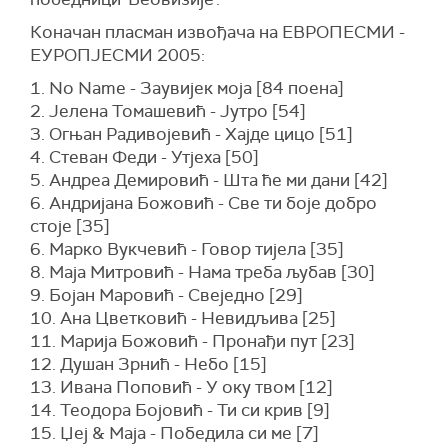
Коначан пласман извођача на ЕВРОПЕСМИ -
ЕУРОПЈЕСМИ 2005:
1. No Name - Заувијек моја [84 поена]
2. Јелена Томашевић - Јутро [54]
3. Огњан Радивојевић - Хајде цицо [51]
4. Стеван Феди - Утјеха [50]
5. Андреа Демировић - Шта ће ми дани [42]
6. Андријана Божовић - Све ти боје добро
стоје [35]
6. Марко Вукчевић - Говор тијела [35]
8. Маја Митровић - Нама треба љубав [30]
9. Бојан Маровић - Свеједно [29]
10. Ана Цветковић - Невидљива [25]
11. Марија Божовић - Пронађи пут [23]
12. Душан Зрнић - Небо [15]
13. Ивана Поповић - У оку твом [12]
14. Теодора Бојовић - Ти си крив [9]
15. Џеј & Маја - Победила си ме [7]