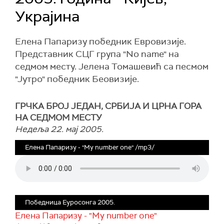
Украјина
Елена Папаризу победник Евровизије.
Представник СЦГ група "No name" на
седмом месту. Јелена Томашевић са песмом
"Јутро" победник Беовизије.
ГРЧКА БРОЈ ЈЕДАН, СРБИЈА И ЦРНА ГОРА
НА СЕДМОМ МЕСТУ
Недеља 22. мај 2005.
Елена Папаризу - "My number one" /mp3/
Победница Еуросонга 2005.
Елена Папаризу - "My number one"