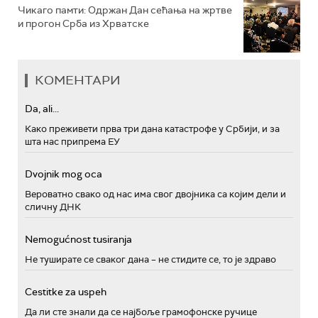
Чикаго памти: Одржан Дан сећања на жртве
и прогон Срба из Хрватске
КОМЕНТАРИ
Da, ali...
Како преживети прва три дана катастрофе у Србији, и за
шта нас припрема ЕУ
Dvojnik mog oca
Вероватно свако од нас има свог двојника са којим дели и
сличну ДНК
Nemogućnost tusiranja
Не туширате се сваког дана – не стидите се, то је здраво
Cestitke za uspeh
Да ли сте знали да се најбоље грамофонске ручице