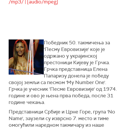
/mp3/ | [audio/mpeg]
Победник 50. такмичења за
'Песму Евровизије' које је
одржано у украјинској
престоници Кијеву је Грчка.
Грчка представница Елена
Папаризу донела је победу
својој земљи са песмом 'My Number One'.
Грчка је учесник 'Песме Евровизије' од 1974.
године и ово је њена прва победа, после 31
године чекања.
Представници Србије и Црне Горе, група 'No
Name', заузели су изврсно 7. место и тиме
омогућили наредном такмичару из наше