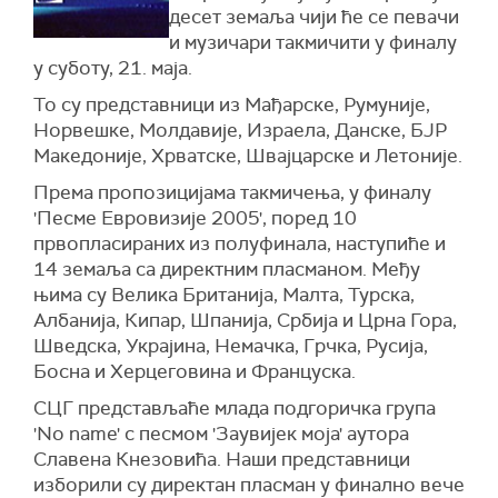
десет земаља чији ће се певачи
и музичари такмичити у финалу
у суботу, 21. маја.
То су представници из Мађарске, Румуније,
Норвешке, Молдавије, Израела, Данске, БЈР
Македоније, Хрватске, Швајцарске и Летоније.
Према пропозицијама такмичења, у финалу
'Песме Евровизије 2005', поред 10
првопласираних из полуфинала, наступиће и
14 земаља са директним пласманом. Међу
њима су Велика Британија, Малта, Турска,
Албанија, Кипар, Шпанија, Србија и Црна Гора,
Шведска, Украјина, Немачка, Грчка, Русија,
Босна и Херцеговина и Француска.
СЦГ представљаће млада подгоричка група
'No name' с песмом 'Заувијек моја' аутора
Славена Кнезовића. Наши представници
изборили су директан пласман у финално вече