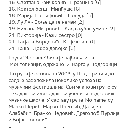
16. Светлана Раичковић - Празнина [6]
16. Коктел бенд - Минђуше [6]
18. Марија Шерифовић - Понуда [5]
19. Лу Лу - Боље да те немам [2]
19. Биљана Митровић - Када љубав умире [2]
21. Викторија - Кажи сестро [0]
21. Татјана Ђордевић - Ко је крив [0]
21. Таша - Добре девојке [0]
Група 'No name' била је најбоља и на
'Монтевизији', одржаној 2. марта у Подгорици.
Та група је основана 2003. у Подгорици и до
сада је забележила неколико успеха на
музичким фестивалима. Сви чланови групе су
некадашњи или садашњи ученици подгоричке
музичке школе. У саставу групе 'No name' су
Марко Перић, Марко Прентић, Данијел
Алабабић, Бранко Недовић, Драгољуб Пурлија
и Бојан Јововић.