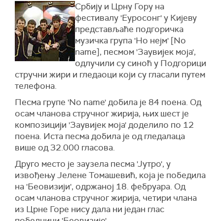
Србију и Црну Гору на
фестивалу 'Еуросонг' у Кијеву
представљаће подгоричка
музичка група 'Но нејм' [No
name], песмом 'Заувијек моја',
одлучили су синоћ у Подгорици
стручни жири и гледаоци који су гласали путем
телефона.
Песма групе 'No name' добила је 84 поена. Од
осам чланова стручног жирија, њих шест је
композицији 'Заувијек моја' доделило по 12
поена. Иста песма добила је од гледалаца
више од 32.000 гласова.
Друго место је заузела песма 'Јутро', у
извођењу Јелене Томашевић, која је победила
на 'Беовизији', одржаној 18. фебруара. Од
осам чланова стручног жирија, четири члана
из Црне Горе нису дала ни један глас
победници 'Беовизије'.