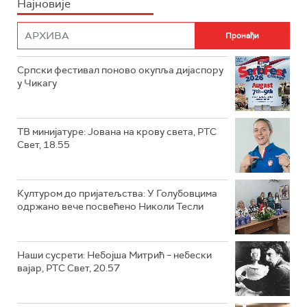
Најновије
Српски фестивал поново окупља дијаспору
у Чикагу
ТВ минијатуре: Јована на крову света, РТС
Свет, 18.55
Културом до пријатељства: У Голубовцима
одржано вече посвећено Николи Тесли
Наши сусрети: Небојша Митрић – небески
вајар, РТС Свет, 20.57