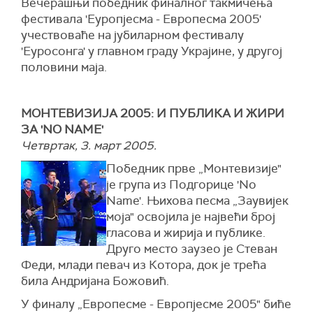
Вечерашњи победник финалног такмичења
фестивала 'Еуропјесма - Европесма 2005'
учествоваће на јубиларном фестивалу
'Еуросонга' у главном граду Украјине, у другој
половини маја.
МОНТЕВИЗИЈА 2005: И ПУБЛИКА И ЖИРИ
ЗА 'NO NAME'
Четвртак, 3. март 2005.
Победник прве „Монтевизије"
је група из Подгорице 'No
Name'. Њихова песма „Заувијек
моја" освојила је највећи број
гласова и жирија и публике.
Друго место заузео је Стеван
Феди, млади певач из Котора, док је трећа
била Андријана Божовић.
У финалу „Европесме - Европјесме 2005" биће