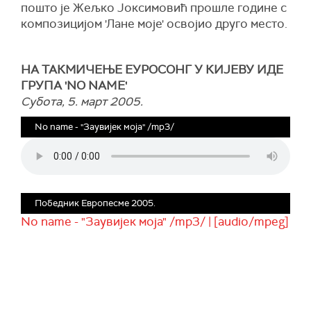
пошто је Жељко Јоксимовић прошле године с
композицијом 'Лане моје' освојио друго место.
НА ТАКМИЧЕЊЕ ЕУРОСОНГ У КИЈЕВУ ИДЕ
ГРУПА 'NO NAME'
Субота, 5. март 2005.
No name - "Заувијек моја" /mp3/
Победник Европесме 2005.
No name - "Заувијек моја" /mp3/ | [audio/mpeg]