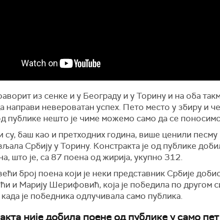
фаворит из сенке и у Београду и у Торину и на оба та
а направи невероватан успех. Пето место у збиру и ч
од публике нешто је чиме можемо само да се поносимо
 су, баш као и претходних година, више ценили песму к
љала Србију у Торину. Констракта је од публике добил
а, што је, са 87 поена од жирија, укупно 312.
јвећи број поена који је неки представник Србије добио
ћи и Марију Шерифовић, која је победила по другом 
 када је победника одлучивала само публика.
акта није добила поене од публике у само пе