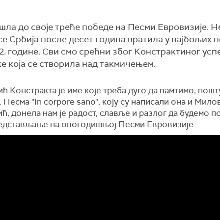
шла до своје треће победе на Песми Евровизије. Не
е Србија после десет година вратила у најбољих п
. године. Сви смо срећни због Констрактиног успе
е која се створила над такмичењем.
ћ Констракта је име које треба дуго да памтимо, пошт
 Песма "In corpore sano", коју су написали она и Мило
, донела нам је радост, славље и разлог да будемо п
едстављање на овогодишњој Песми Евровизије.