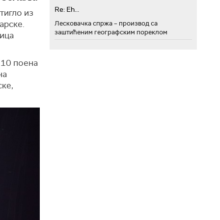
Re: Eh...
тигло из
арске.
Лесковачка спржа – производ са
заштићеним географским пореклом
ница
 10 поена
на
ске,