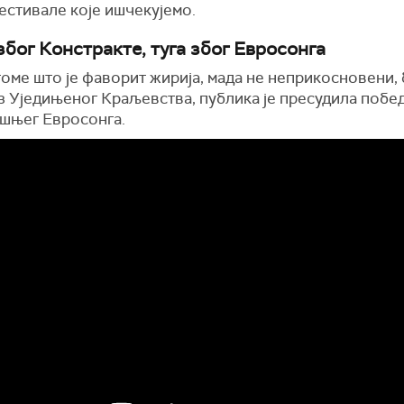
естивале које ишчекујемо.
због Констракте, туга због Евросонга
оме што је фаворит жирија, мада не неприкосновени,
из Уједињеног Краљевства, публика је пресудила побе
шњег Евросонга.