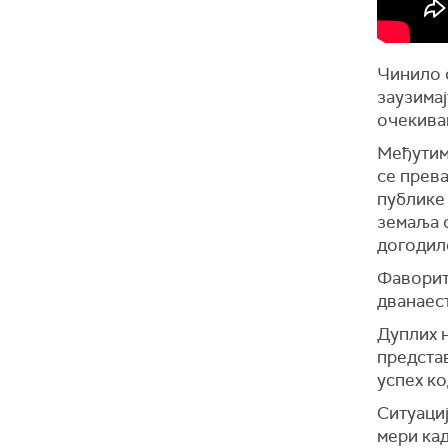
Чинило с
заузимај
очекивањ
Међутим,
се прев
публике 
земаља с
догодил
Фаворити
дванаест
Дуплих н
представ
успех ко
Ситуациј
мери кад