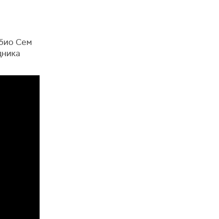
 био Сем
дника