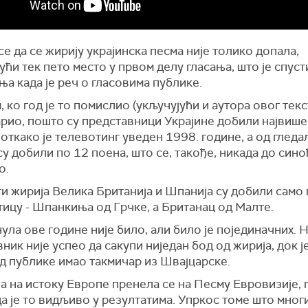
е да се жирију украјинска песма није толико допала,
ући тек пето место у првом делу гласања, што је спус
а када је реч о гласовима публике.
 ко год је то помислио (укључујући и аутора овог текс
арио, пошто су представници Украјине добили највише
откако је телевотинг уведен 1998. године, а од гледа
у добили по 12 поена, што се, такође, никада до сино
о.
 жирија Велика Британија и Шпанија су добили само 
ицу - Шпанкиња од Грчке, а Британац од Малте.
ула ове године није било, али било је појединачних. 
ник није успео да сакупи ниједан бод од жирија, док ј
д публике имао такмичар из Швајцарске.
а на истоку Европе пренела се на Песму Евровизије, 
а је то видљиво у резултатима. Упркос томе што мног