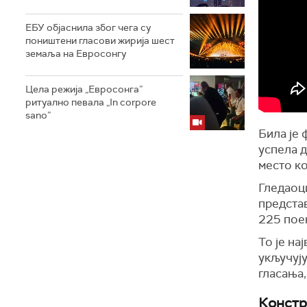
ЕБУ објаснила због чега су
поништени гласови жирија шест
земаља на Евросонгу
Цела режија „Евросонга”
ритуално певала „In corpore
sano”
Била је 
успела д
место к
Гледаоци
представ
225 поен
То је на
укључују
гласања,
Констр