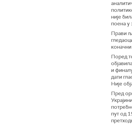
аналитич
политике
није бил
поена у 
Прави љ
гледаоци
коначни 
Поред т
објавила
и финалу
дати гла
Није обј
Пред орг
Украјини
потребн
пут од 1
претходн