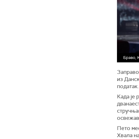
Браво, 
Заправо,
из Данск
податак.
Када је 
дванаес
стручњак
освежава
Пето мес
Хвала на