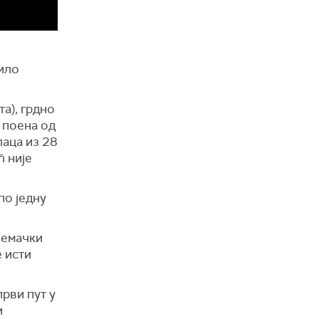
тило
та), грдно
 поена од
лаца из 28
ћ није
по једну
Немачки
е исти
први пут у
и