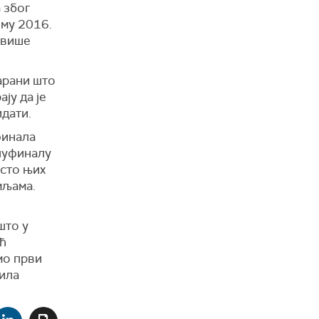
 због
лму 2016.
ајвише
арани што
ају да је
идати.
финала
олуфиналу
есто њих
мљама.
што у
ећ
мо први
дила