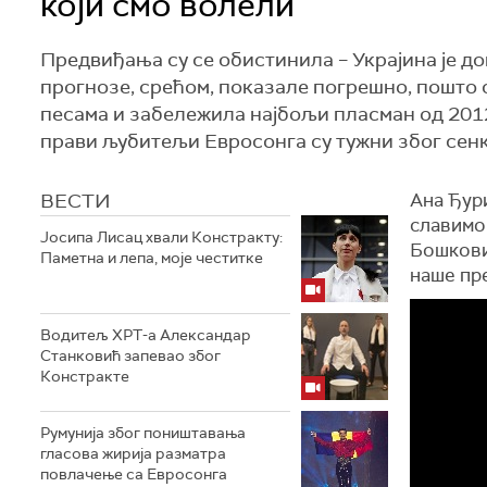
који смо волели
Предвиђања су се обистинила – Украјина је до
прогнозе, срећом, показале погрешно, пошто с
песама и забележила најбољи пласман од 2012
прави љубитељи Евросонга су тужни због сенк
ВЕСТИ
Ана Ђури
славимо.
Јосипа Лисац хвали Констракту:
Бошковић
Паметна и лепа, моје честитке
наше пр
Водитељ ХРТ-а Александар
Станковић запевао због
Констракте
Румунија због поништавања
гласова жирија разматра
повлачење са Евросонга