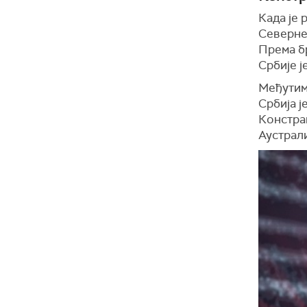
Када је 
Северне
Према бр
Србије ј
Међутим,
Србија ј
Констра
Аустрали