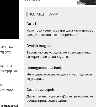
КОМЕНТАРИ
Da, ali...
Како преживети прва три дана катастрофе у
Србији, и за шта нас припрема ЕУ
Dvojnik mog oca
кмичења
етврто
Вероватно свако од нас има свог двојника
са којим дели и сличну ДНК
.
оја је
Nemogućnost tusiranja
а сјајних
Не туширате се сваког дана – не стидите се,
то је здраво
,
систему
Cestitke za uspeh
Да ли сте знали да се најбоље грамофонске
ручице производе у Србији
т земаља