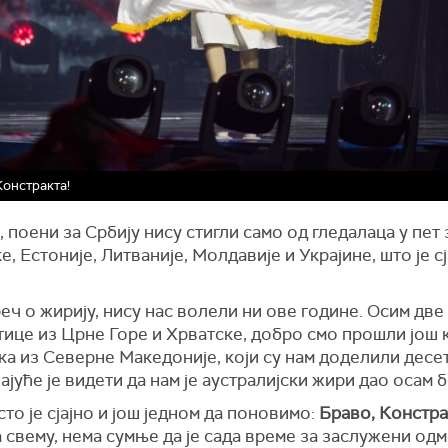
Констракта!
 поени за Србију нису стигли само од гледалаца у пет
е, Естоније, Литваније, Молдавије и Украјине, што је сј
реч о жирију, нису нас волели ни ове године. Осим две
тице из Црне Горе и Хрватске, добро смо прошли још 
а из Северне Македоније, који су нам доделили десет
јуће је видети да нам је аустралијски жири дао осам 
то је сјајно и још једном да поновимо:
Браво, Констра
 свему, нема сумње да је сада време за заслужени од