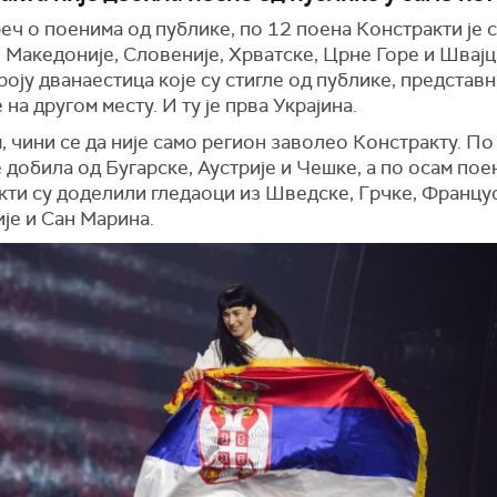
реч о поенима од публике, по 12 поена Констракти је с
 Македоније, Словеније, Хрватске, Црне Горе и Швајц
оју дванаестица које су стигле од публике, представ
е на другом месту. И ту је прва Украјина.
 чини се да није само регион заволео Констракту. По
е добила од Бугарске, Аустрије и Чешке, а по осам пое
кти су доделили гледаоци из Шведске, Грчке, Францу
је и Сан Марина.