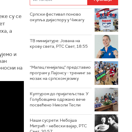
Српски фестивал поново
ке су се
окупља дијаспору у Чикагу
ет
ха, а
ТВ минијатуре: Јована на
крову света, РТС Свет, 18.55
ујемо и
ван
оносни на
"Малац генијалац“ представио
програм у Лајонсу - тренинг за
мозак на српском језику
Културом до пријатељства: У
Голубовцима одржано вече
посвећено Николи Тесли
Наши сусрети: Небојша
Митрић – небески вајар, РТС
Свет, 20.57