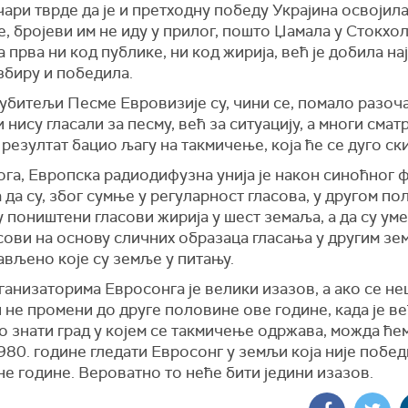
ари тврде да је и претходну победу Украјина освојила
, бројеви им не иду у прилог, пошто Џамала у Стокхо
а прва ни код публике, ни код жирија, већ је добила н
збиру и победила.
убитељи Песме Евровизије су, чини се, помало разоч
 нису гласали за песму, већ за ситуацију, а многи сматр
резултат бацио љагу на такмичење, која ће се дуго ск
ога, Европска радиодифузна унија је након синоћног 
 да су, због сумње у регуларност гласова, у другом п
 поништени гласови жирија у шест земаља, а да су ум
сови на основу сличних образаца гласања у другим зе
ављено које су земље у питању.
анизаторима Евросонга је велики изазов, а ако се не
 не промени до друге половине ове године, када је в
о знати град у којем се такмичење одржава, можда ће
980. године гледати Евросонг у земљи која није побе
е године. Вероватно то неће бити једини изазов.