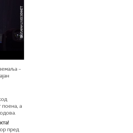
 земаља –
ајан
код
 поена, а
бодова.
кта!
мор пред