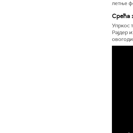
летње ф
Срећа 
Упркос т
Рајдер 
овогоди