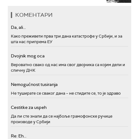
КОМЕНТАРИ
Da, ali...
Како преживети прва три дана катастрофе у Србији, и за
шта нас припрема ЕУ
Dvojnik mog oca
Вероватно свако од нас има свог двојника са којим дели и
сличну ДНК
Nemogućnost tusiranja
Не туширате се сваког дана – не стидите се, то је здраво
Cestitke za uspeh
Да ли сте знали да се најбоље грамофонске ручице
производе у Србији
Re: Eh...