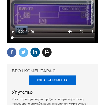
БРОЈ КОМЕНТАРА
0
ПОШАЉИ КОМЕНТАР
Упутство
Коментари који садрже вређање, непристојан говор,
непроверене оптужбе, расну и националну мржњу као и