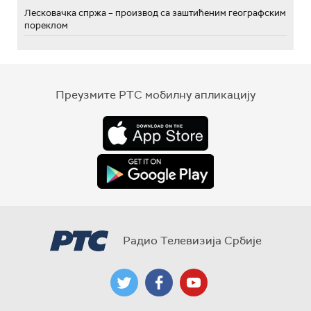
Лесковачка спржа – производ са заштићеним географским
пореклом
Преузмите РТС мобилну апликацију
Радио Телевизија Србије