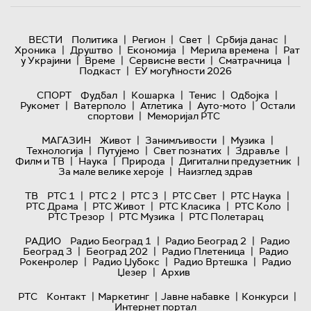
|
|
|
|
ВЕСТИ
Политика
Регион
Свет
Србија данас
|
|
|
|
Хроника
Друштво
Економија
Мерила времена
Рат
|
|
|
|
у Украјини
Време
Сервисне вести
Сматрачница
|
Подкаст
ЕУ могућности 2026
|
|
|
|
СПОРТ
Фудбал
Кошарка
Тенис
Одбојка
|
|
|
|
Рукомет
Ватерполо
Атлетика
Ауто-мото
Остали
|
спортови
Меморијал РТС
|
|
|
МАГАЗИН
Живот
Занимљивости
Музика
|
|
|
|
Технологијa
Путујемо
Свет познатих
Здравље
|
|
|
|
Филм и ТВ
Наука
Природа
Дигитални предузетник
|
За мале велике хероје
Наизглед здрав
|
|
|
|
|
ТВ
РТС 1
РТС 2
РТС 3
РТС Свет
РТС Наука
|
|
|
|
РТС Драма
РТС Живот
РТС Класика
РТС Коло
|
|
РТС Трезор
РТС Музика
РТС Полетарац
|
|
РАДИО
Радио Београд 1
Радио Београд 2
Радио
|
|
|
Београд 3
Београд 202
Радио Плетеница
Радио
|
|
|
Рокенролер
Радио Џубокс
Радио Вртешка
Радио
|
Џезер
Архив
|
|
|
|
РТС
Контакт
Маркетинг
Јавне набавке
Конкурси
Интернет портал