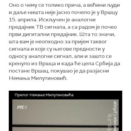
Оно о чему се толико прича, а већини људи
и даље ништа није јасно почело је у Вршцу
15. априла. Искључен је аналогни
предајник ТВ сигнала, а са радом је почео
први дигитални предајник. Шта то значи,
шта вам је неопходно за пријем таквог
сигнала и које су његове предности у
односу аналогни сигнал, али и зашто се
кренуло из Вршца и када ће цела Србија да
постане Вршац, покушаo je да разјасни
Немања Милутиновић.
Прилог Немање Милутиновића