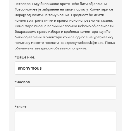
нетолеранцију било какве врсте неће бити објављени.
Говор мржње је забрањен на овом порталу. Коментари се
морају односити на тему чланка. Предност ће имати
коментари граматички и правописно исправно написани.
Коментаре писане великим словима нећемо објављивати.
Задржавамо право избора и краћења коментара који ће
бити објављени. Коментаре који се односе на уређивачку
политику можете послати на адресу webdesk@rts.rs. Поља
обележена звездицом обавезно попуните.
*Ваше име:
*наслов
*текст