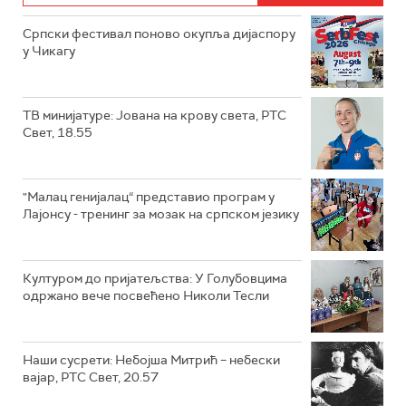
Српски фестивал поново окупља дијаспору
у Чикагу
ТВ минијатуре: Јована на крову света, РТС
Свет, 18.55
"Малац генијалац“ представио програм у
Лајонсу - тренинг за мозак на српском језику
Културом до пријатељства: У Голубовцима
одржано вече посвећено Николи Тесли
Наши сусрети: Небојша Митрић – небески
вајар, РТС Свет, 20.57