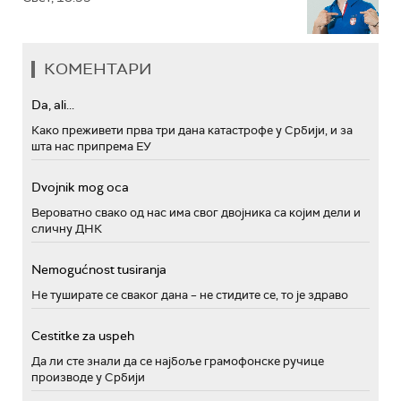
КОМЕНТАРИ
Da, ali...
Како преживети прва три дана катастрофе у Србији, и за
шта нас припрема ЕУ
Dvojnik mog oca
Вероватно свако од нас има свог двојника са којим дели и
сличну ДНК
Nemogućnost tusiranja
Не туширате се сваког дана – не стидите се, то је здраво
Cestitke za uspeh
Да ли сте знали да се најбоље грамофонске ручице
производе у Србији