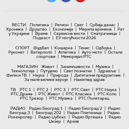
|
|
|
|
ВЕСТИ
Политика
Регион
Свет
Србија данас
|
|
|
|
Хроника
Друштво
Економија
Мерила времена
Рат
|
|
|
|
у Украјини
Време
Сервисне вести
Сматрачница
|
Подкаст
ЕУ могућности 2026
|
|
|
|
СПОРТ
Фудбал
Кошарка
Тенис
Одбојка
|
|
|
|
Рукомет
Ватерполо
Атлетика
Ауто-мото
Остали
|
спортови
Меморијал РТС
|
|
|
МАГАЗИН
Живот
Занимљивости
Музика
|
|
|
|
Технологијa
Путујемо
Свет познатих
Здравље
|
|
|
|
Филм и ТВ
Наука
Природа
Дигитални предузетник
|
За мале велике хероје
Наизглед здрав
|
|
|
|
|
ТВ
РТС 1
РТС 2
РТС 3
РТС Свет
РТС Наука
|
|
|
|
РТС Драма
РТС Живот
РТС Класика
РТС Коло
|
|
РТС Трезор
РТС Музика
РТС Полетарац
|
|
РАДИО
Радио Београд 1
Радио Београд 2
Радио
|
|
|
Београд 3
Београд 202
Радио Плетеница
Радио
|
|
|
Рокенролер
Радио Џубокс
Радио Вртешка
Радио
|
Џезер
Архив