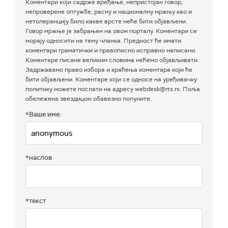
Коментари који садрже вређање, непристојан говор,
непроверене оптужбе, расну и националну мржњу као и
нетолеранцију било какве врсте неће бити објављени.
Говор мржње је забрањен на овом порталу. Коментари се
морају односити на тему чланка. Предност ће имати
коментари граматички и правописно исправно написани.
Коментаре писане великим словима нећемо објављивати.
Задржавамо право избора и краћења коментара који ће
бити објављени. Коментаре који се односе на уређивачку
политику можете послати на адресу webdesk@rts.rs. Поља
обележена звездицом обавезно попуните.
*Ваше име:
*наслов
*текст