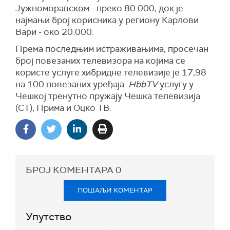
Јужноморавском - преко 80.000, док је
најмањи број корисника у региону Карлови
Вари - око 20.000.
Према последњим истраживањима, просечан
број повезаних телевизора на којима се
користе услуге хибридне телевизије је 17,98
на 100 повезаних уређаја.
HbbTV
услугу у
Чешкој тренутно пружају Чешка телевизија
(CT), Прима и Оцко ТВ.
БРОЈ КОМЕНТАРА
0
ПОШАЉИ КОМЕНТАР
Упутство