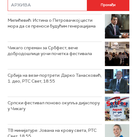
Милићевић: Истина о Петровачкој цести
мора да се преноси будућим генерацијама
Чикаго спреман за Србфест, вече
добродошлице уочи почетка фестивала
Србија на вези-портрети: Дарко Танасковић,
1. део, РТС Свет, 18.55
Српски фестивал поново окупља дијаспору
у Чикагу
ТВ минијатуре: Јована на крову света, РТС
Свет, 18.55