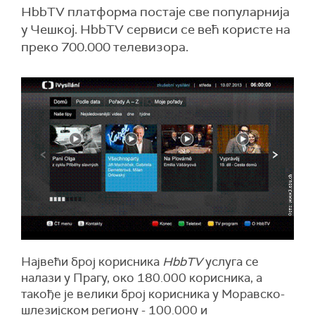
HbbTV платформа постаје све популарнија
у Чешкој. HbbTV сервиси се већ користе на
преко 700.000 телевизора.
Највећи број корисника
HbbTV
услуга се
налази у Прагу, око 180.000 корисника, а
такође је велики број корисника у Моравско-
шлезијском региону - 100.000 и