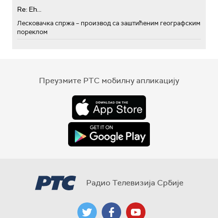
Re: Eh...
Лесковачка спржа – производ са заштићеним географским
пореклом
Преузмите РТС мобилну апликацију
Радио Телевизија Србије