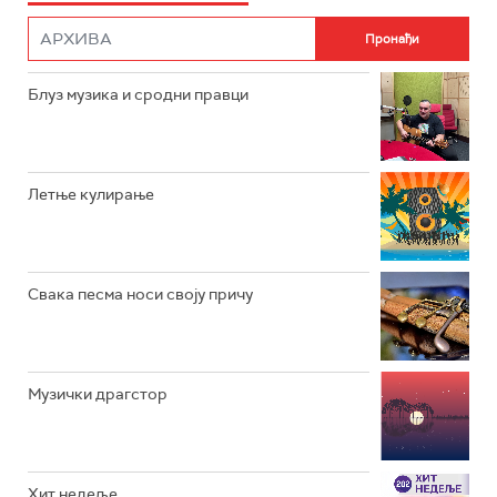
РАДИО РОКЕНРОЛЕР
РАДИО ЏУБОКС
Блуз музика и сродни правци
РАДИО ВРТЕШКА
РАДИО ЏЕЗЕР
Летње кулирање
АРХИВ
Свака песма носи своју причу
Музички драгстор
Хит недеље