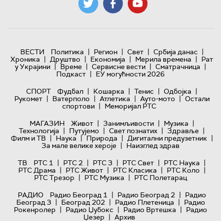
|
|
|
|
ВЕСТИ
Политика
Регион
Свет
Србија данас
|
|
|
|
Хроника
Друштво
Економија
Мерила времена
Рат
|
|
|
|
у Украјини
Време
Сервисне вести
Сматрачница
|
Подкаст
ЕУ могућности 2026
|
|
|
|
СПОРТ
Фудбал
Кошарка
Тенис
Одбојка
|
|
|
|
Рукомет
Ватерполо
Атлетика
Ауто-мото
Остали
|
спортови
Меморијал РТС
|
|
|
МАГАЗИН
Живот
Занимљивости
Музика
|
|
|
|
Технологијa
Путујемо
Свет познатих
Здравље
|
|
|
|
Филм и ТВ
Наука
Природа
Дигитални предузетник
|
За мале велике хероје
Наизглед здрав
|
|
|
|
|
ТВ
РТС 1
РТС 2
РТС 3
РТС Свет
РТС Наука
|
|
|
|
РТС Драма
РТС Живот
РТС Класика
РТС Коло
|
|
РТС Трезор
РТС Музика
РТС Полетарац
|
|
РАДИО
Радио Београд 1
Радио Београд 2
Радио
|
|
|
Београд 3
Београд 202
Радио Плетеница
Радио
|
|
|
Рокенролер
Радио Џубокс
Радио Вртешка
Радио
|
Џезер
Архив