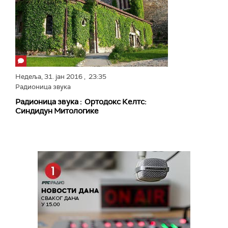
Недеља,
31. јан 2016
, 23:35
Радионица звука
Радионица звука : Ортодокс Келтс:
Синдидун Митологике