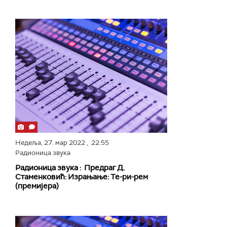
Недеља,
27. мар 2022
, 22:55
Радионица звука
Радионица звука : Предраг Д.
Стаменковић: Израњање: Те-ри-рем
(премијера)