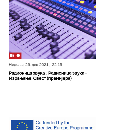
Недеља,
26. дец 2021
, 22:15
Радионица звука : Радионица звука –
Израњање: Свест (премијера)