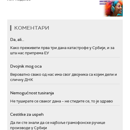
КОМЕНТАРИ
Da, ali...
Како преживети прва три дана катастрофе у Србији, и за
шта нас припрема ЕУ
Dvojnik mog oca
Вероватно свако од нас има свог двојника са којим дели и
сличну ДНК
Nemogućnost tusiranja
Не туширате се сваког дана – не стидите се, то је здраво
Cestitke za uspeh
Да ли сте знали да се најбоље грамофонске ручице
производе у Србији