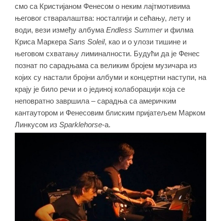
смо са Кристијаном Фенесом о неким лајтмотивима
његовог стваралаштва: носталгији и сећању, лету и
води, вези између албума
Endless Summer
и филма
Криса Маркера
Sans Soleil
, као и о улози тишине и
његовом схватању лиминалности. Будући да је Фенес
познат по сарадњама са великим бројем музичара из
којих су настали бројни албуми и концертни наступи, на
крају је било речи и о јединој колаборацији која се
неповратно завршила – сарадња са америчким
кантаутором и Фенесовим блиским пријатељем Марком
Линкусом из
Sparklehorse
-
а.