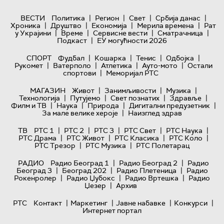
|
|
|
|
ВЕСТИ
Политика
Регион
Свет
Србија данас
|
|
|
|
Хроника
Друштво
Економија
Мерила времена
Рат
|
|
|
|
у Украјини
Време
Сервисне вести
Сматрачница
|
Подкаст
ЕУ могућности 2026
|
|
|
|
СПОРТ
Фудбал
Кошарка
Тенис
Одбојка
|
|
|
|
Рукомет
Ватерполо
Атлетика
Ауто-мото
Остали
|
спортови
Меморијал РТС
|
|
|
МАГАЗИН
Живот
Занимљивости
Музика
|
|
|
|
Технологијa
Путујемо
Свет познатих
Здравље
|
|
|
|
Филм и ТВ
Наука
Природа
Дигитални предузетник
|
За мале велике хероје
Наизглед здрав
|
|
|
|
|
ТВ
РТС 1
РТС 2
РТС 3
РТС Свет
РТС Наука
|
|
|
|
РТС Драма
РТС Живот
РТС Класика
РТС Коло
|
|
РТС Трезор
РТС Музика
РТС Полетарац
|
|
РАДИО
Радио Београд 1
Радио Београд 2
Радио
|
|
|
Београд 3
Београд 202
Радио Плетеница
Радио
|
|
|
Рокенролер
Радио Џубокс
Радио Вртешка
Радио
|
Џезер
Архив
|
|
|
|
РТС
Контакт
Маркетинг
Јавне набавке
Конкурси
Интернет портал