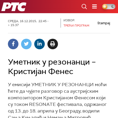
РТС
ИЗВОР:
СРЕДА, 16.12.2015, 22:45 -
štampaj
> 15:37
ТРЕЋИ ПРОГРАМ
Уметник у резонанци –
Кристијан Фенес
У емисији УМЕТНИК У РЕЗОНАНЦИ моћи
ћете да чујете разговор са аустријским
композитором Кристијаном Фенесом који
су током RESONATE фестивала, одржаног
од 13. до 18. априла у Београду, водили
Сања Куњадић и Немања Митровић.