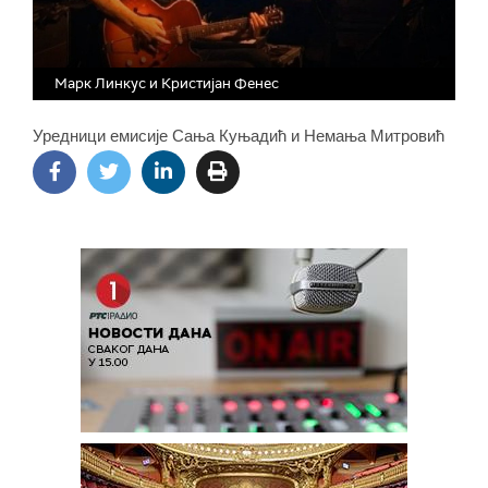
Марк Линкус и Кристијан Фенес
Уредници емисије Сања Куњадић и Немања Митровић