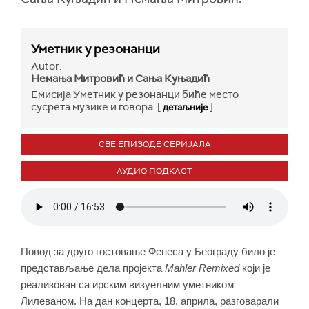
Уметник у резонанци
Autor:
Немања Митровић и Сања Куњадић
Емисија Уметник у резонанци биће место
сусрета музике и говора. [
]
детаљније
СВЕ ЕПИЗОДЕ СЕРИЈАЛА
АУДИО ПОДКАСТ
Повод за друго гостовање Фенеса у Београду било је
представљање дела пројекта
Mahler Remixed
који је
реализован са ирским визуелним уметником
Лилеваном. На дан концерта, 18. априла, разговарали