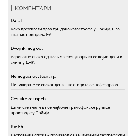
КОМЕНТАРИ
Da, ali...
Како преживети прва три дана катастрофе у Србији, и за
шта нас припрема ЕУ
Dvojnik mog oca
Вероватно свако од нас има свог двојника са којим дели и
сличну ДНК
Nemogućnost tusiranja
Не туширате се сваког дана – не стидите се, то је здраво
Cestitke za uspeh
Да ли сте знали да се најбоље грамофонске ручице
производе у Србији
Re: Eh...
Лесковачка спржа – производ са заштићеним географским