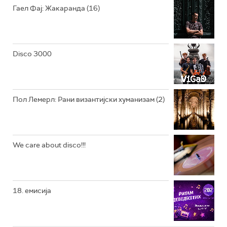
РАДИО ЏУБОКС
Гаел Фај: Жакаранда (16)
РАДИО ВРТЕШКА
РАДИО ЏЕЗЕР
Disco 3000
АРХИВ
Пол Лемерл: Рани византијски хуманизам (2)
We care about disco!!!
18. емисија