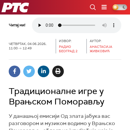
РТС
Читај ми!
ИЗВОР:
АУТОР:
ЧЕТВРТАК, 04.06.2026,
РАДИО
АНАСТАСИЈА
11:00 -> 12:49
БЕОГРАД 2
ЖИВКОВИЋ
Традиционалне игре у
Врањском Поморављу
У данашњој емисији Од злата јабука вас
разговором и музиком водимо у Врањско