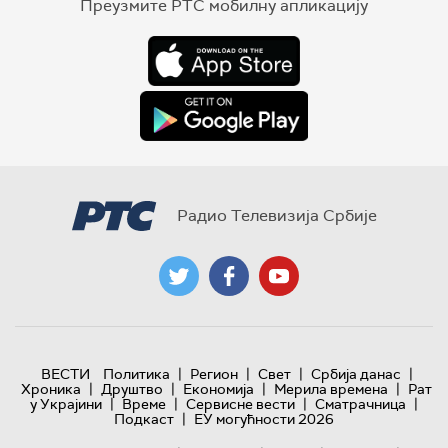
Преузмите РТС мобилну апликацију
Радио Телевизија Србије
|
|
|
|
ВЕСТИ
Политика
Регион
Свет
Србија данас
|
|
|
|
Хроника
Друштво
Економија
Мерила времена
Рат
|
|
|
|
у Украјини
Време
Сервисне вести
Сматрачница
|
Подкаст
ЕУ могућности 2026