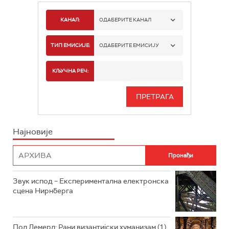
КАНАЛ:
ОДАБЕРИТЕ КАНАЛ
РАДИО БЕОГРАД 1
ТИП ЕМИСИЈЕ:
ОДАБЕРИТЕ ЕМИСИЈУ
РАДИО БЕОГРАД 2
СПОРТ
КЉУЧНА РЕЧ:
РАДИО БЕОГРАД 3
СЕРИЈА
БЕОГРАД 202
ИНФО
Најновије
РАДИО ПЛЕТЕНИЦА
ФИЛМ
РАДИО РОКЕНРОЛЕР
РАДИО ЏУБОКС
Звук испод – Експериментална електронска
сцена Нирнберга
РАДИО ВРТЕШКА
РАДИО ЏЕЗЕР
Пол Лемерл: Рани византијски хуманизам (1)