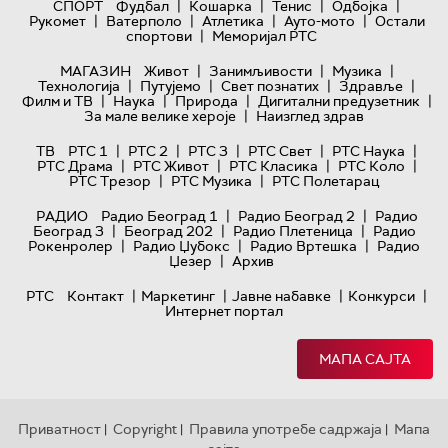
|
|
|
|
СПОРТ
Фудбал
Кошарка
Тенис
Одбојка
|
|
|
|
Рукомет
Ватерполо
Атлетика
Ауто-мото
Остали
|
спортови
Меморијал РТС
|
|
|
МАГАЗИН
Живот
Занимљивости
Музика
|
|
|
|
Технологијa
Путујемо
Свет познатих
Здравље
|
|
|
|
Филм и ТВ
Наука
Природа
Дигитални предузетник
|
За мале велике хероје
Наизглед здрав
|
|
|
|
|
ТВ
РТС 1
РТС 2
РТС 3
РТС Свет
РТС Наука
|
|
|
|
РТС Драма
РТС Живот
РТС Класика
РТС Коло
|
|
РТС Трезор
РТС Музика
РТС Полетарац
|
|
РАДИО
Радио Београд 1
Радио Београд 2
Радио
|
|
|
Београд 3
Београд 202
Радио Плетеница
Радио
|
|
|
Рокенролер
Радио Џубокс
Радио Вртешка
Радио
|
Џезер
Архив
|
|
|
|
РТС
Контакт
Маркетинг
Јавне набавке
Конкурси
Интернет портал
МАПА САЈТА
Приватност
Copyright
Правила употребе садржаја
Мапа
|
|
|