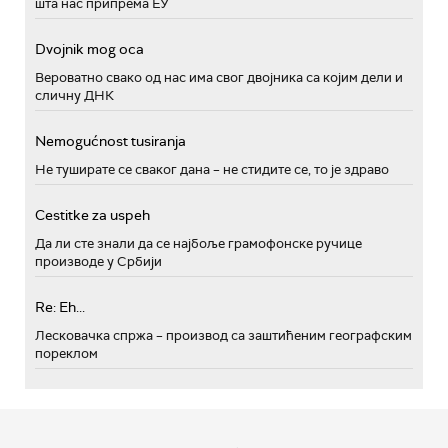
шта нас припрема ЕУ
Dvojnik mog oca
Вероватно свако од нас има свог двојника са којим дели и
сличну ДНК
Nemogućnost tusiranja
Не туширате се сваког дана – не стидите се, то је здраво
Cestitke za uspeh
Да ли сте знали да се најбоље грамофонске ручице
производе у Србији
Re: Eh...
Лесковачка спржа – производ са заштићеним географским
пореклом