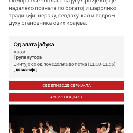
Поморавље - област на југу Србије која је
надалеко позната по богатој и шароликој
традицији, мераку, севдаху, као и ведром
духу становника ових крајева.
Од злата јабука
Autor:
Група аутора
Емитује се од понедељка до петка (11:00-11:55).
[
]
детаљније
СВЕ ЕПИЗОДЕ СЕРИЈАЛА
АУДИО ПОДКАСТ