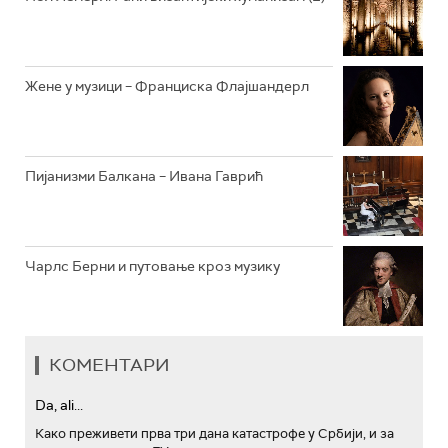
АРХИВ
Жене у музици – Франциска Флајшандерл
Пијанизми Балкана – Ивана Гаврић
Чарлс Берни и путовање кроз музику
КОМЕНТАРИ
Da, ali...
Како преживети прва три дана катастрофе у Србији, и за