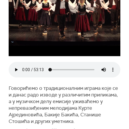
Говорићемо о традиционалним играма које се
и данас радо изводе у различитим приликама,
а у музичком делу емисије уживаћемо у
непревазиђеним мелодијама Курте
Ајрединовића, Бакије Бакића, Станише
Стошића и других уметника.