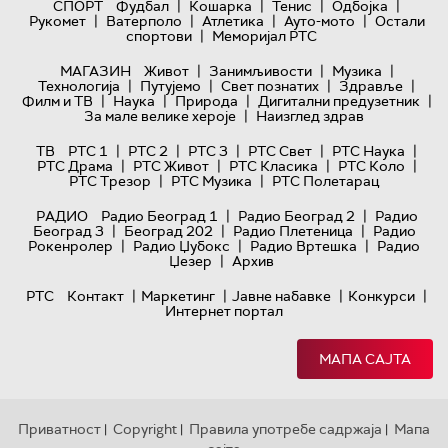
|
|
|
|
СПОРТ
Фудбал
Кошарка
Тенис
Одбојка
|
|
|
|
Рукомет
Ватерполо
Атлетика
Ауто-мото
Остали
|
спортови
Меморијал РТС
|
|
|
МАГАЗИН
Живот
Занимљивости
Музика
|
|
|
|
Технологијa
Путујемо
Свет познатих
Здравље
|
|
|
|
Филм и ТВ
Наука
Природа
Дигитални предузетник
|
За мале велике хероје
Наизглед здрав
|
|
|
|
|
ТВ
РТС 1
РТС 2
РТС 3
РТС Свет
РТС Наука
|
|
|
|
РТС Драма
РТС Живот
РТС Класика
РТС Коло
|
|
РТС Трезор
РТС Музика
РТС Полетарац
|
|
РАДИО
Радио Београд 1
Радио Београд 2
Радио
|
|
|
Београд 3
Београд 202
Радио Плетеница
Радио
|
|
|
Рокенролер
Радио Џубокс
Радио Вртешка
Радио
|
Џезер
Архив
|
|
|
|
РТС
Контакт
Маркетинг
Јавне набавке
Конкурси
Интернет портал
МАПА САЈТА
Приватност
Copyright
Правила употребе садржаја
Мапа
|
|
|