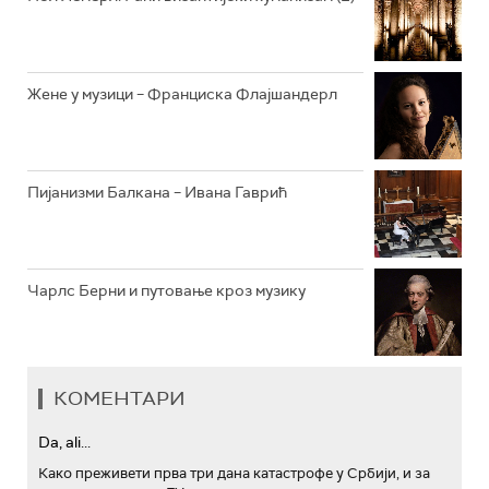
АРХИВ
Жене у музици – Франциска Флајшандерл
Пијанизми Балкана – Ивана Гаврић
Чарлс Берни и путовање кроз музику
КОМЕНТАРИ
Da, ali...
Како преживети прва три дана катастрофе у Србији, и за