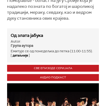
Поморавље - област на југу Србије која је
надалеко позната по богатој и шароликој
традицији, мераку, севдаху, као и ведром
духу становника ових крајева.
Од злата јабука
Autor:
Група аутора
Емитује се од понедељка до петка (11:00-11:55).
[
]
детаљније
СВЕ ЕПИЗОДЕ СЕРИЈАЛА
АУДИО ПОДКАСТ