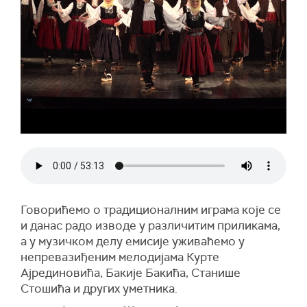
Говорићемо о традиционалним играма које се
и данас радо изводе у различитим приликама,
а у музичком делу емисије уживаћемо у
непревазиђеним мелодијама Курте
Ајрединовића, Бакије Бакића, Станише
Стошића и других уметника.