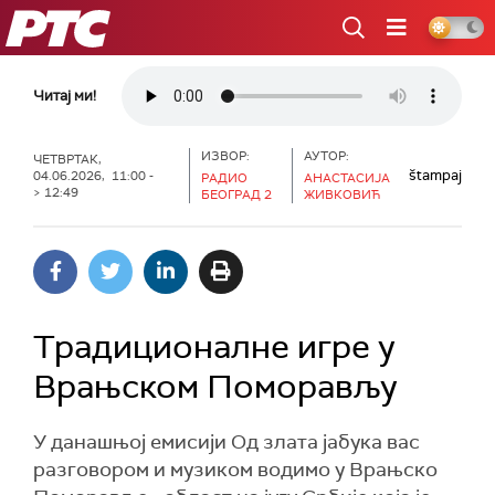
РТС
Читај ми!
ИЗВОР:
АУТОР:
ЧЕТВРТАК,
štampaj
04.06.2026, 11:00 -
РАДИО
АНАСТАСИЈА
> 12:49
БЕОГРАД 2
ЖИВКОВИЋ
Традиционалне игре у
Врањском Поморављу
У данашњој емисији Од злата јабука вас
разговором и музиком водимо у Врањско