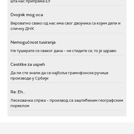
шта нас припрема ЕУ
Dvojnik mog oca
Вероватно свако од нас има свог двојника са којим дели и
сличну ДНК
Nemogućnost tusiranja
Не туширате се сваког дана – не стидите се, то је здраво
Cestitke za uspeh
Да ли сте знали да се најбоље грамофонске ручице
производе у Србији
Re: Eh...
Лесковачка спржа – производ са заштићеним географским
пореклом