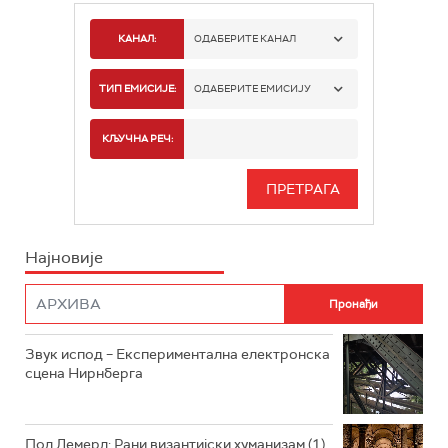
КАНАЛ:
ОДАБЕРИТЕ КАНАЛ
РАДИО БЕОГРАД 1
ТИП ЕМИСИЈЕ:
ОДАБЕРИТЕ ЕМИСИЈУ
РАДИО БЕОГРАД 2
СПОРТ
КЉУЧНА РЕЧ:
РАДИО БЕОГРАД 3
СЕРИЈА
БЕОГРАД 202
ИНФО
Најновије
РАДИО ПЛЕТЕНИЦА
ФИЛМ
РАДИО РОКЕНРОЛЕР
РАДИО ЏУБОКС
Звук испод – Експериментална електронска
сцена Нирнберга
РАДИО ВРТЕШКА
РАДИО ЏЕЗЕР
Пол Лемерл: Рани византијски хуманизам (1)