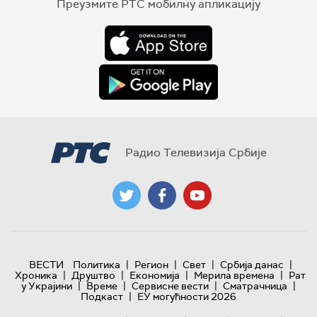
Преузмите РТС мобилну апликацију
Радио Телевизија Србије
|
|
|
|
ВЕСТИ
Политика
Регион
Свет
Србија данас
|
|
|
|
Хроника
Друштво
Економија
Мерила времена
Рат
|
|
|
|
у Украјини
Време
Сервисне вести
Сматрачница
|
Подкаст
ЕУ могућности 2026