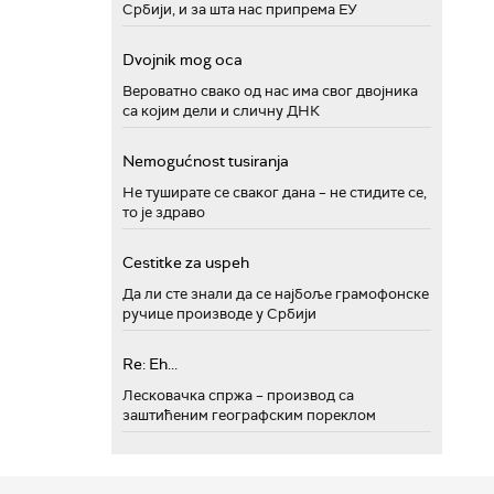
Србији, и за шта нас припрема ЕУ
Dvojnik mog oca
Вероватно свако од нас има свог двојника
са којим дели и сличну ДНК
Nemogućnost tusiranja
Не туширате се сваког дана – не стидите се,
то је здраво
Cestitke za uspeh
Да ли сте знали да се најбоље грамофонске
ручице производе у Србији
Re: Eh...
Лесковачка спржа – производ са
заштићеним географским пореклом