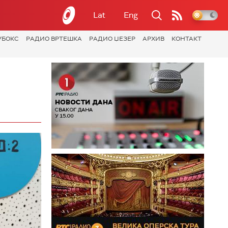
Lat
Eng
УБОКС
РАДИО ВРТЕШКА
РАДИО ЏЕЗЕР
АРХИВ
КОНТАКТ