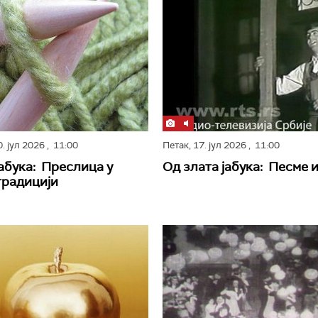
0. јул 2026
, 11:00
Петак,
17. јул 2026
, 11:00
јабука: Преслицa у
Од злата јабука: Песме 
традицији