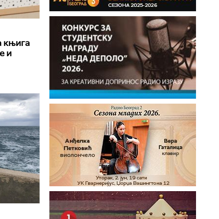
а књига
е и