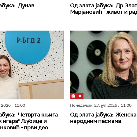
јабука: Дунав
Од злата јабука: Др Зла
Марјановић - живот и ра
л 2026
, 11:00
Понедељак,
27. јул 2026
, 11:00
јабука: Четврта књига
Од злата јабука: Женска
 игара" Љубице и
народним песмама
нковић - први део