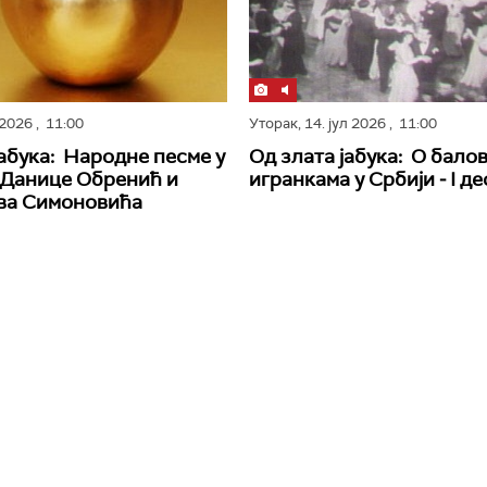
л 2026
, 11:00
Уторак,
14. јул 2026
, 11:00
јабука: Народне песме у
Од злата јабука: О бало
 Данице Обренић и
игранкама у Србији ‒ I де
ва Симоновића