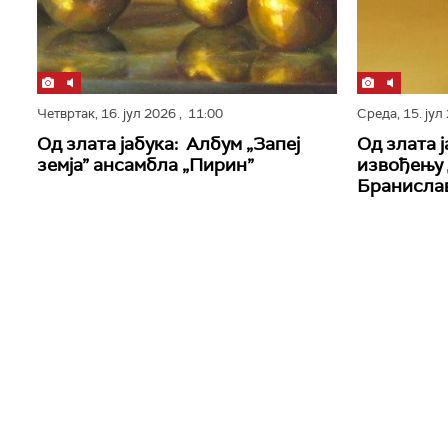
Четвртак,
16. јул 2026
, 11:00
Среда,
15. ју
Од злата јабука: Албум „Запеј
Од злата 
земја” ансамбла „Пирин”
извођењу
Бранисла