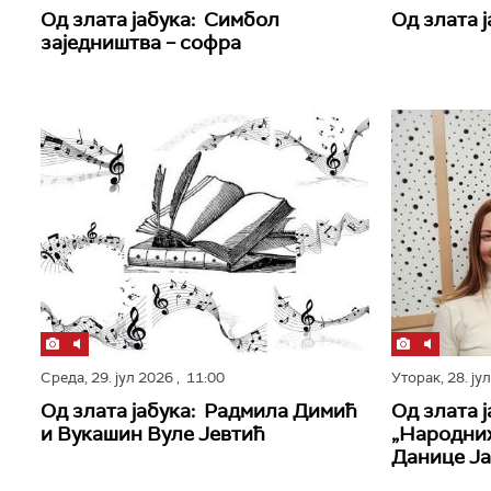
Од злата јабука: Симбол
Од злата 
заједништва – софра
Среда,
29. јул 2026
, 11:00
Уторак,
28. ју
Од злата јабука: Радмилa Димић
Од злата 
и Вукашин Вуле Јевтић
„Народних
Данице Ја