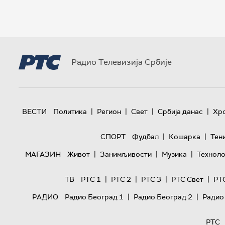
Радио Телевизија Србије
|
|
|
|
ВЕСТИ
Политика
Регион
Свет
Србија данас
Хр
|
|
СПОРТ
Фудбал
Кошарка
Тен
|
|
|
МАГАЗИН
Живот
Занимљивости
Музика
Техноло
|
|
|
|
ТВ
РТС 1
РТС 2
РТС 3
РТС Свет
РТ
|
|
РАДИО
Радио Београд 1
Радио Београд 2
Радио
РТС