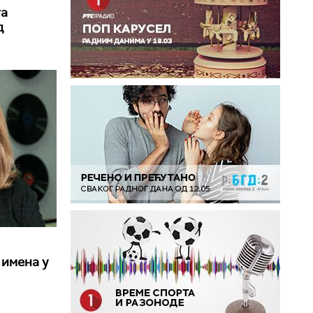
та
д
 имена у