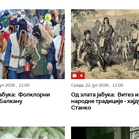
јул 2026
, 11:00
Среда,
22. јул 2026
, 11:00
јабука: Фолклорни
Од злата јабука: Витез и
 Балкану
народне традиције ‒ хајд
Станко