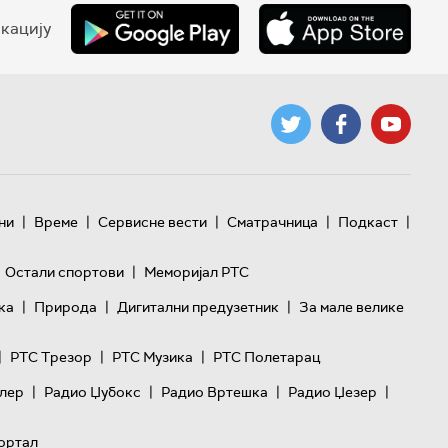
кацију
|
|
|
|
|
ни
Време
Сервисне вести
Сматрачница
Подкаст
|
Остали спортови
Меморијал РТС
|
|
|
ка
Природа
Дигитални предузетник
За мале велике
|
|
|
РТС Трезор
РТС Музика
РТС Полетарац
|
|
|
|
лер
Радио Џубокс
Радио Вртешка
Радио Џезер
ортал