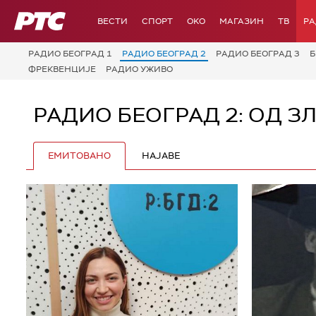
РТС
ВЕСТИ
СПОРТ
OKO
МАГАЗИН
ТВ
Р
РАДИО БЕОГРАД 1
РАДИО БЕОГРАД 2
РАДИО БЕОГРАД 3
Б
ФРЕКВЕНЦИЈЕ
РАДИО УЖИВО
РАДИО БЕОГРАД 2: ОД З
ЕМИТОВАНО
НАЈАВЕ