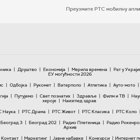
Преузмите РТС мобилну апли
|
|
|
|
оника
Друштво
Економија
Мерила времена
Рат у Украји
ЕУ могућности 2026
|
|
|
|
|
|
ис
Одбојка
Рукомет
Ватерполо
Атлетика
Ауто-мото
|
|
|
|
|
гијa
Путујемо
Свет познатих
Здравље
Филм и ТВ
Нау
|
хероје
Наизглед здрав
|
|
|
|
С Наука
РТС Драма
РТС Живот
РТС Класика
РТС Коло
|
|
|
 Београд 3
Београд 202
Радио Плетеница
Радио Рокенро
Архив
|
|
|
|
Контакт
Маркетинг
Јавне набавке
Конкурси
Интернет п