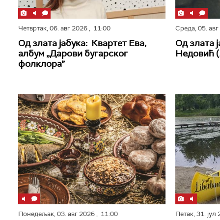
Четвртак,
06. авг 2026
, 11:00
Среда,
05. ав
Од злата јабука: Квартет Ева,
Од злата 
албум „Дарови бугарског
Недовић (
фолклора”
Понедељак,
03. авг 2026
, 11:00
Петак,
31. јул