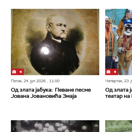
Петак,
24. јул 2026
, 11:00
Четвртак,
23. 
Од злата јабука: Певане песме
Од злата 
Јована Јовановића Змаја
театар на