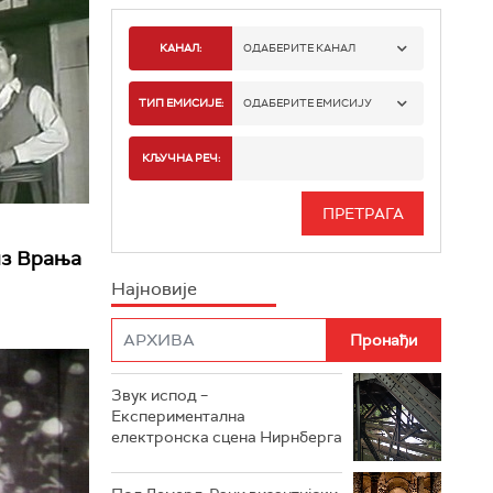
КАНАЛ:
ОДАБЕРИТЕ КАНАЛ
РАДИО БЕОГРАД 1
ТИП ЕМИСИЈЕ:
ОДАБЕРИТЕ ЕМИСИЈУ
РАДИО БЕОГРАД 2
СПОРТ
КЉУЧНА РЕЧ:
РАДИО БЕОГРАД 3
СЕРИЈА
БЕОГРАД 202
ИНФО
из Врања
Најновије
РАДИО ПЛЕТЕНИЦА
ФИЛМ
РАДИО РОКЕНРОЛЕР
РАДИО ЏУБОКС
Звук испод –
Експериментална
РАДИО ВРТЕШКА
електронска сцена Нирнберга
РАДИО ЏЕЗЕР