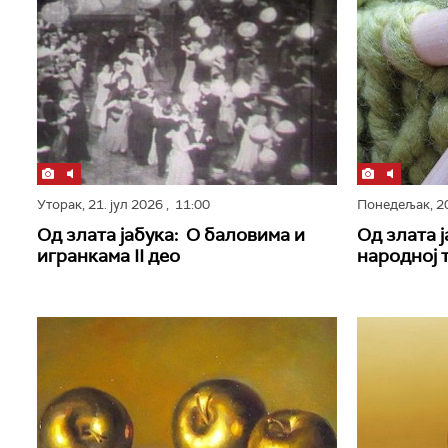
Уторак,
21. јул 2026
, 11:00
Понедељак,
2
Од злата јабука: О баловима и
Од злата 
игранкама II део
народној 