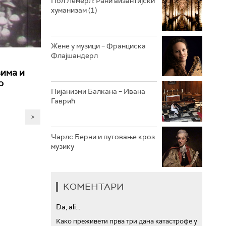
Пол Лемерл: Рани византијски
хуманизам (1)
АРХИВ
Жене у музици – Франциска
Флајшандерл
вима и
о
Пијанизми Балкана – Ивана
Гаврић
>
Чарлс Берни и путовање кроз
музику
КОМЕНТАРИ
Da, ali...
Како преживети прва три дана катастрофе у