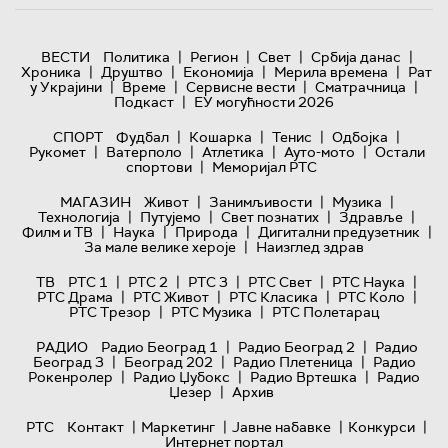
|
|
|
|
ВЕСТИ
Политика
Регион
Свет
Србија данас
|
|
|
|
Хроника
Друштво
Економија
Мерила времена
Рат
|
|
|
|
у Украјини
Време
Сервисне вести
Сматрачница
|
Подкаст
ЕУ могућности 2026
|
|
|
|
СПОРТ
Фудбал
Кошарка
Тенис
Одбојка
|
|
|
|
Рукомет
Ватерполо
Атлетика
Ауто-мото
Остали
|
спортови
Меморијал РТС
|
|
|
МАГАЗИН
Живот
Занимљивости
Музика
|
|
|
|
Технологијa
Путујемо
Свет познатих
Здравље
|
|
|
|
Филм и ТВ
Наука
Природа
Дигитални предузетник
|
За мале велике хероје
Наизглед здрав
|
|
|
|
|
ТВ
РТС 1
РТС 2
РТС 3
РТС Свет
РТС Наука
|
|
|
|
РТС Драма
РТС Живот
РТС Класика
РТС Коло
|
|
РТС Трезор
РТС Музика
РТС Полетарац
|
|
РАДИО
Радио Београд 1
Радио Београд 2
Радио
|
|
|
Београд 3
Београд 202
Радио Плетеница
Радио
|
|
|
Рокенролер
Радио Џубокс
Радио Вртешка
Радио
|
Џезер
Архив
|
|
|
|
РТС
Контакт
Маркетинг
Јавне набавке
Конкурси
Интернет портал