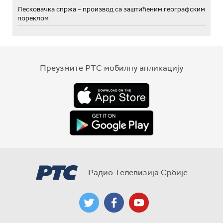
Лесковачка спржа – производ са заштићеним географским
пореклом
Преузмите РТС мобилну апликацију
Радио Телевизија Србије