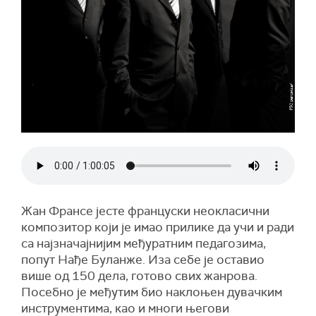
Жан Франсе јесте француски неокласични
композитор који је имао прилике да учи и ради
са најзначајнијим међуратним педагозима,
попут Нађе Буланже. Иза себе је оставио
више од 150 дела, готово свих жанрова.
Посебно је међутим био наклоњен дувачким
инструментима, као и многи његови