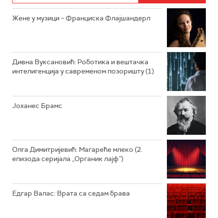
РАДИО ЏУБОКС
Жене у музици – Франциска Флајшандерл
РАДИО ВРТЕШКА
РАДИО ЏЕЗЕР
Дивна Вуксановић: Роботика и вештачка
интелигенција у савременом позоришту (1)
АРХИВ
Јоханес Брамс
Олга Димитријевић: Магареће млеко (2.
епизода серијала „Органик лајф”)
Едгар Валас: Врата са седам брава