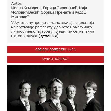
Autor:
Ивана Комадина, Горица Пилиповић, Маја
Чоловић Васић, Зорица Премате и Радош
Митровић
У Аутограму представљамо значајна дела која
најпотпуније рефлектују домете и уметничку
личност неког аутора у појединим сегментима
његовог опуса. [
]
детаљније
СВЕ ЕПИЗОДЕ СЕРИЈАЛА
АУДИО ПОДКАСТ