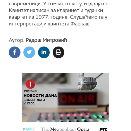
савременици. У том контексту, издваја се
Квинтет написан за кларинет и гудачки
квартет из 1977. године. Слушаћемо га у
интерпретацији квинтета Фаркаш.
Аутор:
Радош Митровић