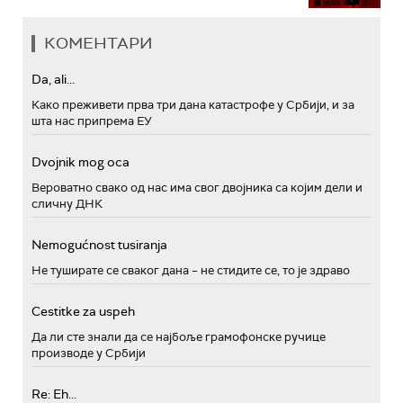
КОМЕНТАРИ
Da, ali...
Како преживети прва три дана катастрофе у Србији, и за
шта нас припрема ЕУ
Dvojnik mog oca
Вероватно свако од нас има свог двојника са којим дели и
сличну ДНК
Nemogućnost tusiranja
Не туширате се сваког дана – не стидите се, то је здраво
Cestitke za uspeh
Да ли сте знали да се најбоље грамофонске ручице
производе у Србији
Re: Eh...