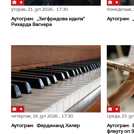
уторак,
21. јул 2026
, 17:30
понедељак,
Аутограм: „Зигфридова идила"
Аутограм: 
Рихарда Вагнера
четвртак,
16. јул 2026
, 17:30
среда,
15. ј
Аутограм: Фердинанд Хилер
Аутограм: 
флауту оп 