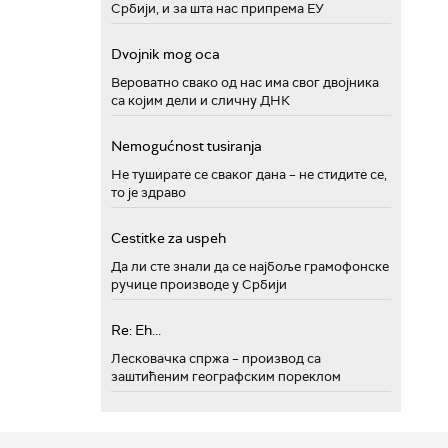
Србији, и за шта нас припрема ЕУ
Dvojnik mog oca
Вероватно свако од нас има свог двојника
са којим дели и сличну ДНК
Nemogućnost tusiranja
Не туширате се сваког дана – не стидите се,
то је здраво
Cestitke za uspeh
Да ли сте знали да се најбоље грамофонске
ручице производе у Србији
Re: Eh...
Лесковачка спржа – производ са
заштићеним географским пореклом