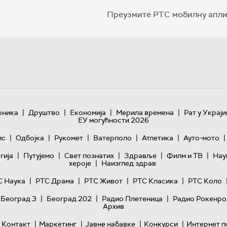
Преузмите РТС мобилну апли
|
|
|
|
оника
Друштво
Економија
Мерила времена
Рат у Украји
ЕУ могућности 2026
|
|
|
|
|
|
ис
Одбојка
Рукомет
Ватерполо
Атлетика
Ауто-мото
|
|
|
|
|
гијa
Путујемо
Свет познатих
Здравље
Филм и ТВ
Нау
|
хероје
Наизглед здрав
|
|
|
|
С Наука
РТС Драма
РТС Живот
РТС Класика
РТС Коло
|
|
|
 Београд 3
Београд 202
Радио Плетеница
Радио Рокенро
Архив
|
|
|
|
Контакт
Маркетинг
Јавне набавке
Конкурси
Интернет п