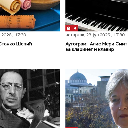
л 2026
, 17:30
четвртак,
23. јул 2026
, 17:30
 Станко Шепић
Аутограм: Алис Мери Смит
за кларинет и клавир