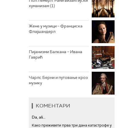
Пол Лемерл: Рани византијски
хуманизам (1)
АРХИВ
Жене у музици – Франциска
Флајшандерл
Пијанизми Балкана – Ивана
Гаврић
Чарлс Берни и путовање кроз
музику
КОМЕНТАРИ
Da, ali...
Како преживети прва три дана катастрофе у