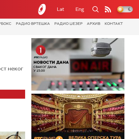
Lat
Eng
УБОКС
РАДИО ВРТЕШКА
РАДИО ЏЕЗЕР
АРХИВ
КОНТАКТ
ост неког