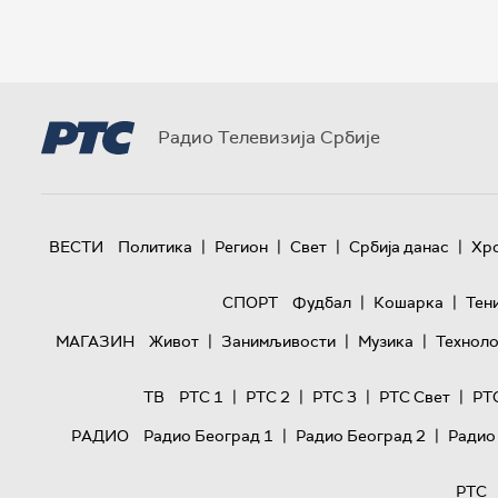
Радио Телевизија Србије
|
|
|
|
ВЕСТИ
Политика
Регион
Свет
Србија данас
Хр
|
|
СПОРТ
Фудбал
Кошарка
Тен
|
|
|
МАГАЗИН
Живот
Занимљивости
Музика
Техноло
|
|
|
|
ТВ
РТС 1
РТС 2
РТС 3
РТС Свет
РТ
|
|
РАДИО
Радио Београд 1
Радио Београд 2
Радио
РТС