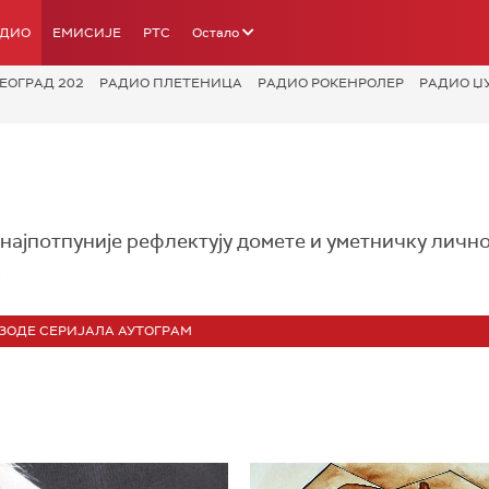
АДИО
ЕМИСИЈЕ
РТС
Остало
ЕОГРАД 202
РАДИО ПЛЕТЕНИЦА
РАДИО РОКЕНРОЛЕР
РАДИО Џ
најпотпуније рефлектују домете и уметничку личн
.
ЗОДЕ СЕРИЈАЛА АУТОГРАМ