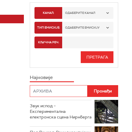
КАНАЛ:
ОДАБЕРИТЕ КАНАЛ
РАДИО БЕОГРАД 1
ТИП ЕМИСИЈЕ:
ОДАБЕРИТЕ ЕМИСИЈУ
РАДИО БЕОГРАД 2
СПОРТ
КЉУЧНА РЕЧ:
РАДИО БЕОГРАД 3
СЕРИЈА
БЕОГРАД 202
ИНФО
Најновије
РАДИО ПЛЕТЕНИЦА
ФИЛМ
РАДИО РОКЕНРОЛЕР
РАДИО ЏУБОКС
Звук испод –
Експериментална
РАДИО ВРТЕШКА
електронска сцена Нирнберга
РАДИО ЏЕЗЕР