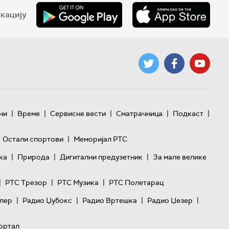
кацију
|
|
|
|
|
ни
Време
Сервисне вести
Сматрачница
Подкаст
|
Остали спортови
Меморијал РТС
|
|
|
ка
Природа
Дигитални предузетник
За мале велике
|
|
|
РТС Трезор
РТС Музика
РТС Полетарац
|
|
|
|
лер
Радио Џубокс
Радио Вртешка
Радио Џезер
ортал