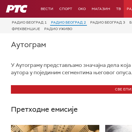
РТС
ВЕСТИ
СПОРТ
OKO
МАГАЗИН
ТВ
Р
РАДИО БЕОГРАД 1
РАДИО БЕОГРАД 2
РАДИО БЕОГРАД 3
Б
ФРЕКВЕНЦИЈЕ
РАДИО УЖИВО
Аутограм
У Аутограму представљамо значајна дела која 
аутора у појединим сегментима његовог опуса
СВЕ ЕПИ
Претходне емисије