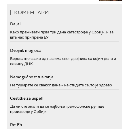
КОМЕНТАРИ
Da, ali...
Како преживети прва три дана катастрофе у Србији, и за
шта нас припрема ЕУ
Dvojnik mog oca
Вероватно свако од нас има свог двојника са којим дели и
сличну ДНК
Nemogućnost tusiranja
Не туширате се сваког дана – не стидите се, то је здраво
Cestitke za uspeh
Да ли сте знали да се најбоље грамофонске ручице
производе у Србији
Re: Eh...