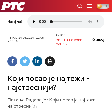
РТС
Читај ми!
АУТОР:
ПЕТАК, 14.06.2024, 12:05 -
štampaj
МИЛЕНА БОЖОВИЋ
> 14:16
МАНИЋ
Који посао је најтежи -
најстреснији?
Питање Радара је : Који посао је најтежи -
најстреснији?