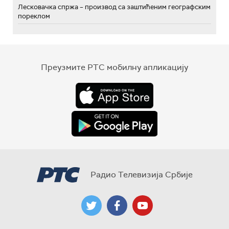
Лесковачка спржа – производ са заштићеним географским
пореклом
Преузмите РТС мобилну апликацију
Радио Телевизија Србије