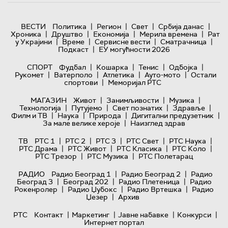
|
|
|
|
ВЕСТИ
Политика
Регион
Свет
Србија данас
|
|
|
|
Хроника
Друштво
Економија
Мерила времена
Рат
|
|
|
|
у Украјини
Време
Сервисне вести
Сматрачница
|
Подкаст
ЕУ могућности 2026
|
|
|
|
СПОРТ
Фудбал
Кошарка
Тенис
Одбојка
|
|
|
|
Рукомет
Ватерполо
Атлетика
Ауто-мото
Остали
|
спортови
Меморијал РТС
|
|
|
МАГАЗИН
Живот
Занимљивости
Музика
|
|
|
|
Технологијa
Путујемо
Свет познатих
Здравље
|
|
|
|
Филм и ТВ
Наука
Природа
Дигитални предузетник
|
За мале велике хероје
Наизглед здрав
|
|
|
|
|
ТВ
РТС 1
РТС 2
РТС 3
РТС Свет
РТС Наука
|
|
|
|
РТС Драма
РТС Живот
РТС Класика
РТС Коло
|
|
РТС Трезор
РТС Музика
РТС Полетарац
|
|
РАДИО
Радио Београд 1
Радио Београд 2
Радио
|
|
|
Београд 3
Београд 202
Радио Плетеница
Радио
|
|
|
Рокенролер
Радио Џубокс
Радио Вртешка
Радио
|
Џезер
Архив
|
|
|
|
РТС
Контакт
Маркетинг
Јавне набавке
Конкурси
Интернет портал