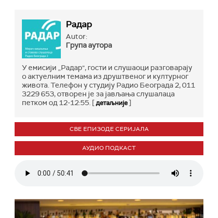
Радар
Autor:
Група аутора
У емисији „Радар", гости и слушаоци разговарају
о актуелним темама из друштвеног и културног
живота. Телефон у студију Радио Београда 2, 011
3229 653, отворен је за јављања слушалаца
петком од 12-12:55. [
]
детаљније
СВЕ ЕПИЗОДЕ СЕРИЈАЛА
АУДИО ПОДКАСТ