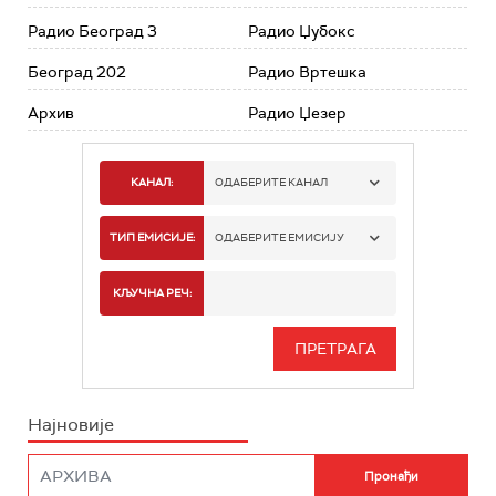
Радио Београд 3
Радио Џубокс
Београд 202
Радио Вртешка
Архив
Радио Џезер
КАНАЛ:
ОДАБЕРИТЕ КАНАЛ
РАДИО БЕОГРАД 1
ТИП ЕМИСИЈЕ:
ОДАБЕРИТЕ ЕМИСИЈУ
РАДИО БЕОГРАД 2
СПОРТ
КЉУЧНА РЕЧ:
РАДИО БЕОГРАД 3
СЕРИЈА
БЕОГРАД 202
ИНФО
Најновије
РАДИО ПЛЕТЕНИЦА
ФИЛМ
РАДИО РОКЕНРОЛЕР