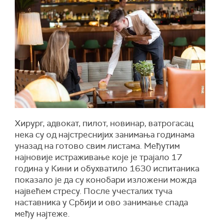
Хирург, адвокат, пилот, новинар, ватрогасац
нека су од најстреснијих занимања годинама
уназад на готово свим листама. Међутим
најновије истраживање које је трајало 17
година у Кини и обухватило 1630 испитаника
показало је да су конобари изложени можда
највећем стресу. После учесталих туча
наставника у Србији и ово занимање спада
међу најтеже.