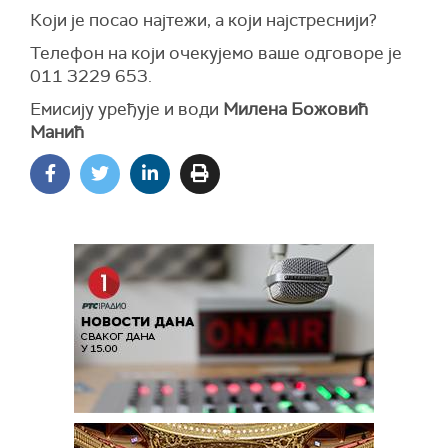
Који је посао најтежи, а који најстреснији?
Телефон на који очекујемо ваше одговоре је
011 3229 653.
Емисију уређује и води
Милена Божовић
Манић