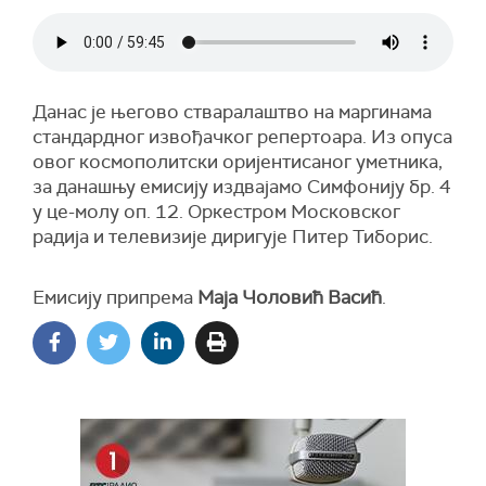
Данас је његово стваралаштво на маргинама
стандардног извођачког репертоара. Из опуса
овог космополитски оријентисаног уметника,
за данашњу емисију издвајамо Симфонију бр. 4
у це-молу оп. 12. Оркестром Московског
радија и телевизије диригује Питер Тиборис.
Емисију припрема
Маја Чоловић Васић
.