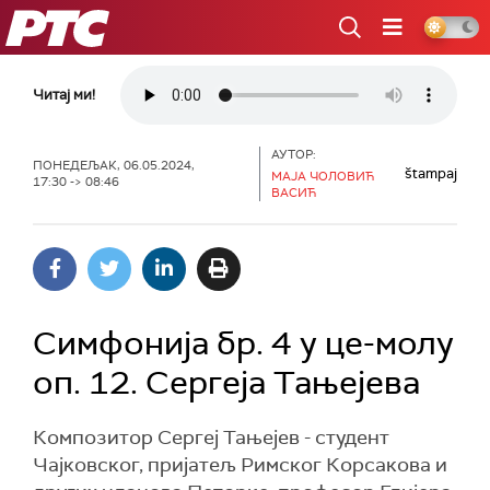
РТС
Читај ми!
АУТОР:
ПОНЕДЕЉАК, 06.05.2024,
štampaj
МАЈА ЧОЛОВИЋ
17:30 -> 08:46
ВАСИЋ
Симфонија бр. 4 у це-молу
оп. 12. Сергеја Тањејева
Композитор Сергеј Тањејев - студент
Чајковског, пријатељ Римског Корсакова и