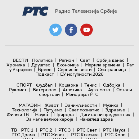
Радио Телевизија Србије
|
|
|
|
ВЕСТИ
Политика
Регион
Свет
Србија данас
|
|
|
|
Хроника
Друштво
Економија
Мерила времена
Рат
|
|
|
|
у Украјини
Време
Сервисне вести
Сматрачница
|
Подкаст
ЕУ могућности 2026
|
|
|
|
СПОРТ
Фудбал
Кошарка
Тенис
Одбојка
|
|
|
|
Рукомет
Ватерполо
Атлетика
Ауто-мото
Остали
|
спортови
Меморијал РТС
|
|
|
МАГАЗИН
Живот
Занимљивости
Музика
|
|
|
|
Технологијa
Путујемо
Свет познатих
Здравље
|
|
|
|
Филм и ТВ
Наука
Природа
Дигитални предузетник
|
За мале велике хероје
Наизглед здрав
|
|
|
|
|
ТВ
РТС 1
РТС 2
РТС 3
РТС Свет
РТС Наука
|
|
|
|
РТС Драма
РТС Живот
РТС Класика
РТС Коло