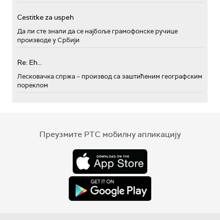
Cestitke za uspeh
Да ли сте знали да се најбоље грамофонске ручице
производе у Србији
Re: Eh...
Лесковачка спржа – производ са заштићеним географским
пореклом
Преузмите РТС мобилну апликацију