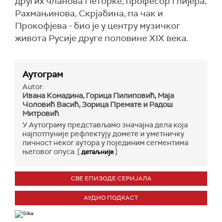
других чланова Петорке, професор Глијера,
Рахмањинова, Скрјабина, па чак и
Прокофјева - био је у центру музичког
живота Русије друге половине XIX века.
Аутограм
Autor:
Ивана Комадина, Горица Пилиповић, Маја
Чоловић Васић, Зорица Премате и Радош
Митровић
У Аутограму представљамо значајна дела која
најпотпуније рефлектују домете и уметничку
личност неког аутора у појединим сегментима
његовог опуса. [
]
детаљније
СВЕ ЕПИЗОДЕ СЕРИЈАЛА
АУДИО ПОДКАСТ