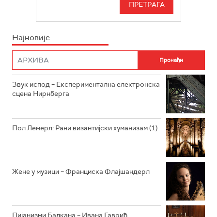
БЕОГРАД 202
ИНФО
Најновије
РАДИО ПЛЕТЕНИЦА
ФИЛМ
РАДИО РОКЕНРОЛЕР
РАДИО ЏУБОКС
Звук испод – Експериментална електронска
сцена Нирнберга
РАДИО ВРТЕШКА
РАДИО ЏЕЗЕР
Пол Лемерл: Рани византијски хуманизам (1)
АРХИВ
Жене у музици – Франциска Флајшандерл
Пијанизми Балкана – Ивана Гаврић