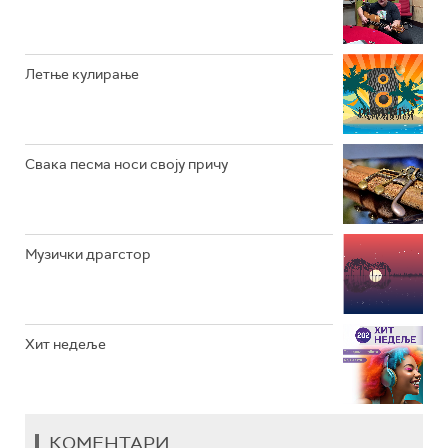
РАДИО ВРТЕШКА
РАДИО ЏЕЗЕР
Летње кулирање
АРХИВ
Свака песма носи своју причу
Музички драгстор
Хит недеље
КОМЕНТАРИ