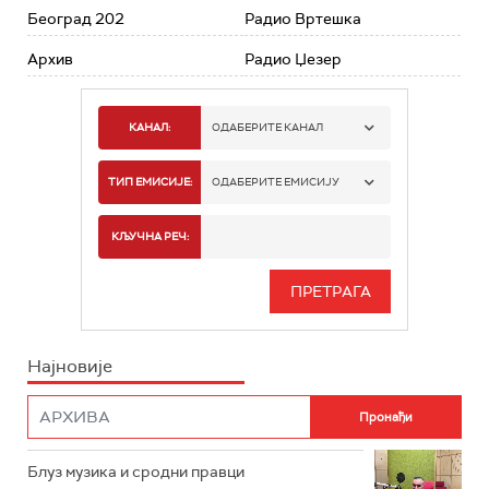
Београд 202
Радио Вртешка
Архив
Радио Џезер
КАНАЛ:
ОДАБЕРИТЕ КАНАЛ
РАДИО БЕОГРАД 1
ТИП ЕМИСИЈЕ:
ОДАБЕРИТЕ ЕМИСИЈУ
РАДИО БЕОГРАД 2
СПОРТ
КЉУЧНА РЕЧ:
РАДИО БЕОГРАД 3
СЕРИЈА
БЕОГРАД 202
ИНФО
Најновије
РАДИО ПЛЕТЕНИЦА
ФИЛМ
РАДИО РОКЕНРОЛЕР
РАДИО ЏУБОКС
Блуз музика и сродни правци