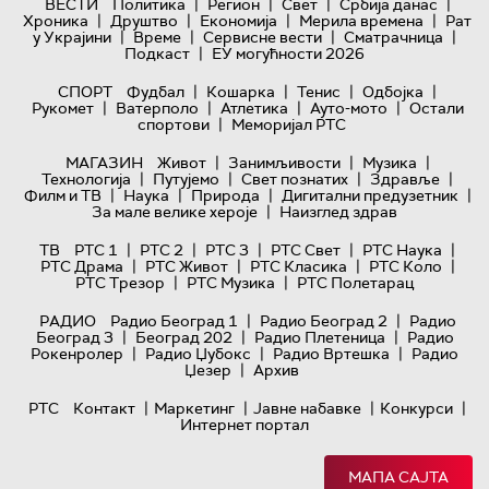
|
|
|
|
ВЕСТИ
Политика
Регион
Свет
Србија данас
|
|
|
|
Хроника
Друштво
Економија
Мерила времена
Рат
|
|
|
|
у Украјини
Време
Сервисне вести
Сматрачница
|
Подкаст
ЕУ могућности 2026
|
|
|
|
СПОРТ
Фудбал
Кошарка
Тенис
Одбојка
|
|
|
|
Рукомет
Ватерполо
Атлетика
Ауто-мото
Остали
|
спортови
Меморијал РТС
|
|
|
МАГАЗИН
Живот
Занимљивости
Музика
|
|
|
|
Технологијa
Путујемо
Свет познатих
Здравље
|
|
|
|
Филм и ТВ
Наука
Природа
Дигитални предузетник
|
За мале велике хероје
Наизглед здрав
|
|
|
|
|
ТВ
РТС 1
РТС 2
РТС 3
РТС Свет
РТС Наука
|
|
|
|
РТС Драма
РТС Живот
РТС Класика
РТС Коло
|
|
РТС Трезор
РТС Музика
РТС Полетарац
|
|
РАДИО
Радио Београд 1
Радио Београд 2
Радио
|
|
|
Београд 3
Београд 202
Радио Плетеница
Радио
|
|
|
Рокенролер
Радио Џубокс
Радио Вртешка
Радио
|
Џезер
Архив
|
|
|
|
РТС
Контакт
Маркетинг
Јавне набавке
Конкурси
Интернет портал
МАПА САЈТА