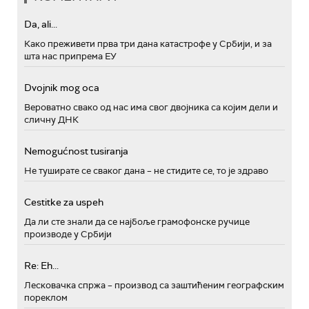
Da, ali...
Како преживети прва три дана катастрофе у Србији, и за
шта нас припрема ЕУ
Dvojnik mog oca
Вероватно свако од нас има свог двојника са којим дели и
сличну ДНК
Nemogućnost tusiranja
Не туширате се сваког дана – не стидите се, то је здраво
Cestitke za uspeh
Да ли сте знали да се најбоље грамофонске ручице
производе у Србији
Re: Eh...
Лесковачка спржа – производ са заштићеним географским
пореклом