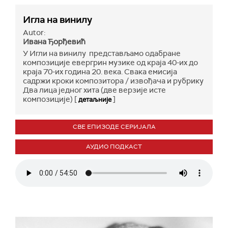
Игла на винилу
Autor:
Ивана Ђорђевић
У Игли на винилу представљамо одабране
композиције евергрин музике од краја 40-их до
краја 70-их година 20. века. Свака емисија
садржи кроки композитора / извођача и рубрику
Два лица једног хита (две верзије исте
композиције) [
]
детаљније
СВЕ ЕПИЗОДЕ СЕРИЈАЛА
АУДИО ПОДКАСТ