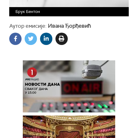
Брук Бентон
Аутор емисије:
Ивана Ђорђевић