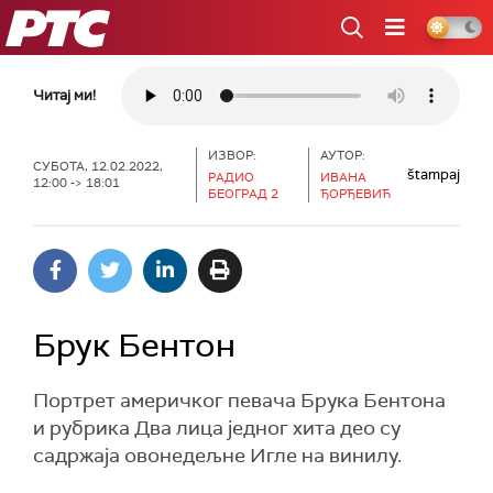
РТС
Читај ми!
ИЗВОР:
АУТОР:
СУБОТА, 12.02.2022,
štampaj
РАДИО
ИВАНА
12:00 -> 18:01
БЕОГРАД 2
ЂОРЂЕВИЋ
Брук Бентон
Портрет америчког певача Брука Бентона
и рубрика Два лица једног хита део су
садржаја овонедељне Игле на винилу.