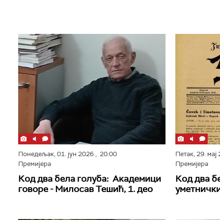
Понедељак,
01. јун 2026
, 20:00
Петак,
29. мај
Премијера
Премијера
Код два бела голуба: Академици
Код два б
говоре - Милосав Тешић, 1. део
уметнички 