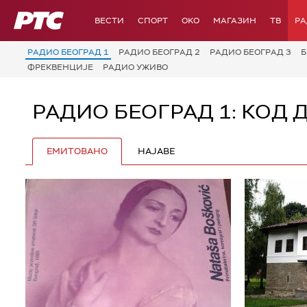
РТС
ВЕСТИ
СПОРТ
OKO
МАГАЗИН
ТВ
Р
РАДИО БЕОГРАД 1
РАДИО БЕОГРАД 2
РАДИО БЕОГРАД 3
Б
ФРЕКВЕНЦИЈЕ
РАДИО УЖИВО
РАДИО БЕОГРАД 1: КОД 
ЕМИТОВАНО
НАЈАВЕ