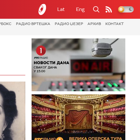
Lat
Eng
УБОКС
РАДИО ВРТЕШКА
РАДИО ЏЕЗЕР
АРХИВ
КОНТАКТ