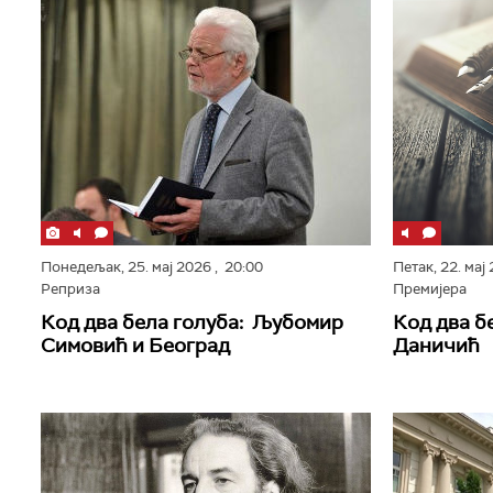
Понедељак,
25. мај 2026
, 20:00
Петак,
22. мај
Реприза
Премијера
Код два бела голуба: Љубомир
Код два б
Симовић и Београд
Даничић