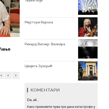
Тешке боје
АРХИВ
Мајстори барока
Рихард Вагнер: Валкира
ећање
Цвијета Зузорић
<<
<
>
КОМЕНТАРИ
Da, ali...
Како преживети прва три дана катастрофе у