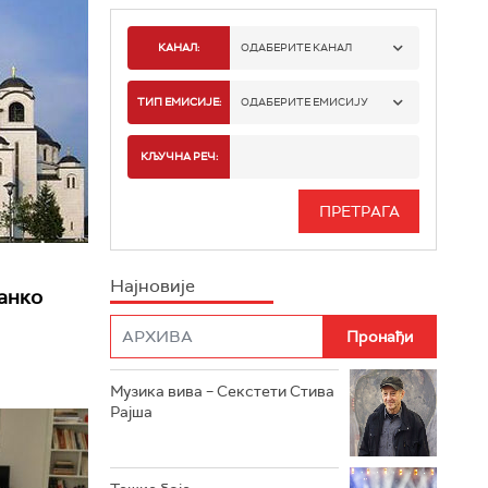
КАНАЛ:
ОДАБЕРИТЕ КАНАЛ
РАДИО БЕОГРАД 1
ТИП ЕМИСИЈЕ:
ОДАБЕРИТЕ ЕМИСИЈУ
РАДИО БЕОГРАД 2
СПОРТ
КЉУЧНА РЕЧ:
РАДИО БЕОГРАД 3
СЕРИЈА
БЕОГРАД 202
ИНФО
Најновије
РАДИО ПЛЕТЕНИЦА
ранко
ФИЛМ
РАДИО РОКЕНРОЛЕР
РАДИО ЏУБОКС
Музика вива – Секстети Стива
Рајша
РАДИО ВРТЕШКА
РАДИО ЏЕЗЕР