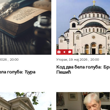
 2026
, 20:00
Уторак,
19. мај 2026
, 20:00
Код два бела голуба: Б
ела голуба: Ђура
Пешић