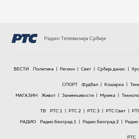
Радио Телевизија Србије
|
|
|
|
ВЕСТИ
Политика
Регион
Свет
Србија данас
Хр
|
|
СПОРТ
Фудбал
Кошарка
Тен
|
|
|
МАГАЗИН
Живот
Занимљивости
Музика
Техноло
|
|
|
|
ТВ
РТС 1
РТС 2
РТС 3
РТС Свет
РТ
|
|
РАДИО
Радио Београд 1
Радио Београд 2
Радио
РТС