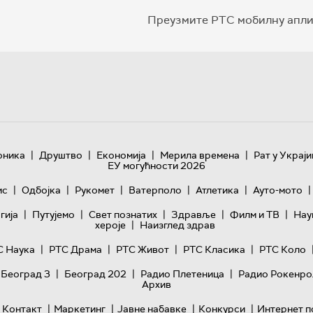
Преузмите РТС мобилну апли
|
|
|
|
оника
Друштво
Економија
Мерила времена
Рат у Украји
ЕУ могућности 2026
|
|
|
|
|
|
ис
Одбојка
Рукомет
Ватерполо
Атлетика
Ауто-мото
|
|
|
|
|
гијa
Путујемо
Свет познатих
Здравље
Филм и ТВ
Нау
|
хероје
Наизглед здрав
|
|
|
|
С Наука
РТС Драма
РТС Живот
РТС Класика
РТС Коло
|
|
|
 Београд 3
Београд 202
Радио Плетеница
Радио Рокенро
Архив
|
|
|
|
Контакт
Маркетинг
Јавне набавке
Конкурси
Интернет п