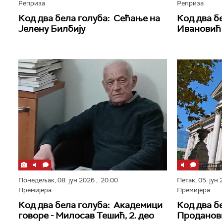
Реприза
Реприза
Код два бела голуба: Сећање на
Код два б
Јелену Билбију
Ивановић
Понедељак,
08. јун 2026
, 20:00
Петак,
05. јун
Премијера
Премијера
Код два бела голуба: Академици
Код два б
говоре - Милосав Тешић, 2. део
Проданов