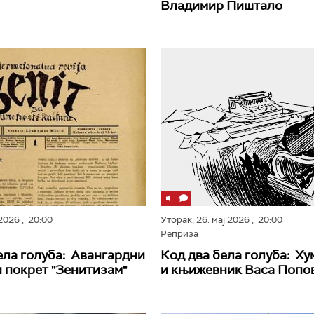
Владимир Пиштало
 2026
, 20:00
Уторак,
26. мај 2026
, 20:00
Реприза
ела голуба: Авангардни
Код два бела голуба: Х
покрет ''Зенитизам''
и књижевник Васа Попо