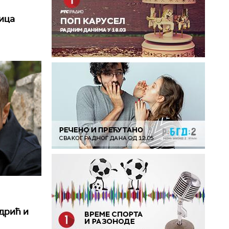
ницa
дрић и