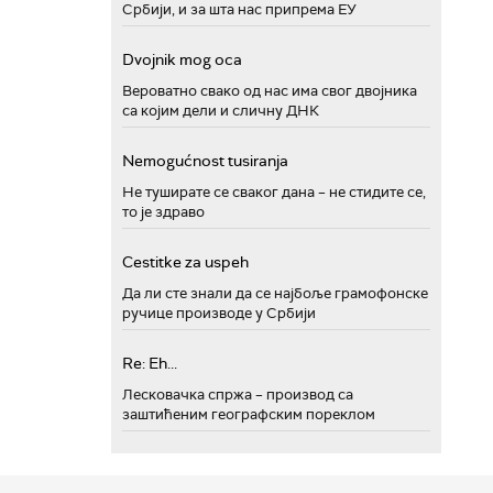
Србији, и за шта нас припрема ЕУ
Dvojnik mog oca
Вероватно свако од нас има свог двојника
са којим дели и сличну ДНК
Nemogućnost tusiranja
Не туширате се сваког дана – не стидите се,
то је здраво
Cestitke za uspeh
Да ли сте знали да се најбоље грамофонске
ручице производе у Србији
Re: Eh...
Лесковачка спржа – производ са
заштићеним географским пореклом