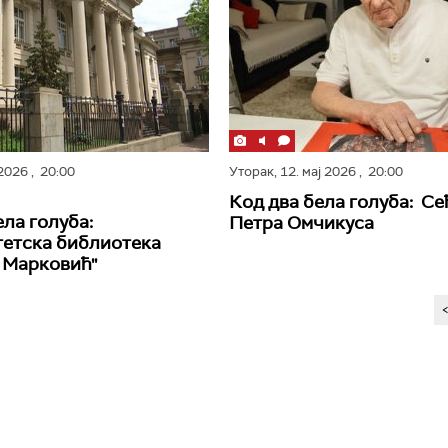
 2026
, 20:00
Уторак,
12. мај 2026
, 20:00
Код два бела голуба: С
ела голуба:
Петра Омчикуса
етска библиотека
 Марковић''