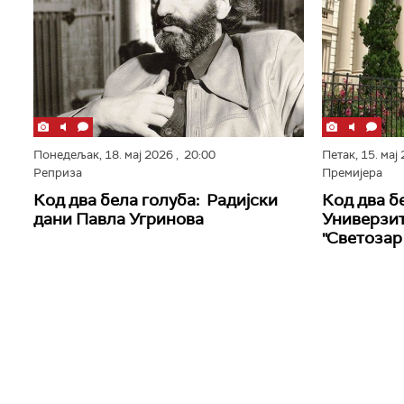
Понедељак,
18. мај 2026
, 20:00
Петак,
15. мај
Реприза
Премијера
Код два бела голуба: Радијски
Код два б
дани Павла Угринова
Универзит
''Светозар