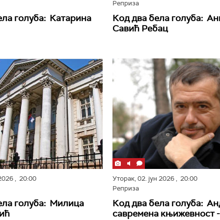
Реприза
ела голуба: Катарина
Код два бела голуба: А
Савић Ребац
 2026
, 20:00
Уторак,
02. јун 2026
, 20:00
Реприза
ела голуба: Милица
Код два бела голуба: Ан
ић
савремена књижевност -