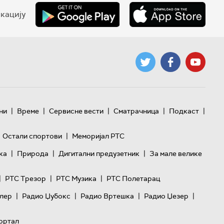
кацију
|
|
|
|
|
ни
Време
Сервисне вести
Сматрачница
Подкаст
|
Остали спортови
Меморијал РТС
|
|
|
ка
Природа
Дигитални предузетник
За мале велике
|
|
|
РТС Трезор
РТС Музика
РТС Полетарац
|
|
|
|
лер
Радио Џубокс
Радио Вртешка
Радио Џезер
ортал