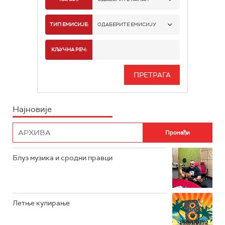
РАДИО БЕОГРАД 1
ТИП ЕМИСИЈЕ:
ОДАБЕРИТЕ ЕМИСИЈУ
РАДИО БЕОГРАД 2
СПОРТ
КЉУЧНА РЕЧ:
РАДИО БЕОГРАД 3
СЕРИЈА
БЕОГРАД 202
ИНФО
Најновије
РАДИО ПЛЕТЕНИЦА
ФИЛМ
РАДИО РОКЕНРОЛЕР
РАДИО ЏУБОКС
Блуз музика и сродни правци
РАДИО ВРТЕШКА
РАДИО ЏЕЗЕР
Летње кулирање
АРХИВ