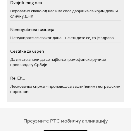
Dvojnik mog oca
Вероватно свако од нас има свог двојника са којим дели и
сличну ДНК
Nemogućnost tusiranja
Не туширате се сваког дана – не стидите се, то је здраво
Cestitke za uspeh
Да ли сте знали да се најбоље грамофонске ручице
производе у Србији
Re: Eh...
Лесковачка спржа – производ са заштићеним географским
пореклом
Преузмите РТС мобилну апликацију