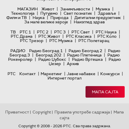
|
|
|
МАГАЗИН
Живот
Занимљивости
Музика
|
|
|
|
Технологијa
Путујемо
Свет познатих
Здравље
|
|
|
|
Филм и ТВ
Наука
Природа
Дигитални предузетник
|
За мале велике хероје
Наизглед здрав
|
|
|
|
|
ТВ
РТС 1
РТС 2
РТС 3
РТС Свет
РТС Наука
|
|
|
|
РТС Драма
РТС Живот
РТС Класика
РТС Коло
|
|
РТС Трезор
РТС Музика
РТС Полетарац
|
|
РАДИО
Радио Београд 1
Радио Београд 2
Радио
|
|
|
Београд 3
Београд 202
Радио Плетеница
Радио
|
|
|
Рокенролер
Радио Џубокс
Радио Вртешка
Радио
|
Џезер
Архив
|
|
|
|
РТС
Контакт
Маркетинг
Јавне набавке
Конкурси
Интернет портал
МАПА САЈТА
Приватност
Copyright
Правила употребе садржаја
Мапа
|
|
|
сајта
Copyright © 2008 - 2026 РТС. Сва права задржана.