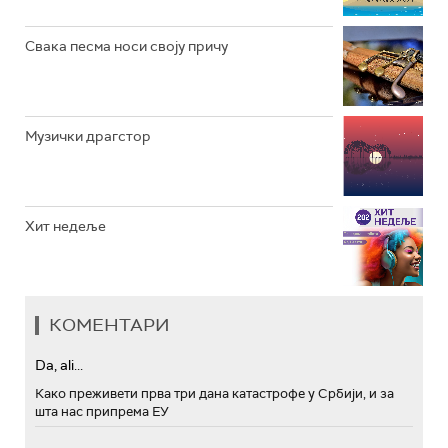
Свака песма носи своју причу
Музички драгстор
Хит недеље
КОМЕНТАРИ
Da, ali...
Како преживети прва три дана катастрофе у Србији, и за
шта нас припрема ЕУ