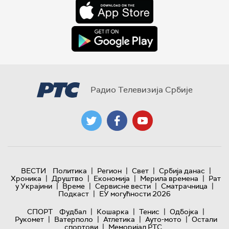
Радио Телевизија Србије
|
|
|
|
ВЕСТИ
Политика
Регион
Свет
Србија данас
|
|
|
|
Хроника
Друштво
Економија
Мерила времена
Рат
|
|
|
|
у Украјини
Време
Сервисне вести
Сматрачница
|
Подкаст
ЕУ могућности 2026
|
|
|
|
СПОРТ
Фудбал
Кошарка
Тенис
Одбојка
|
|
|
|
Рукомет
Ватерполо
Атлетика
Ауто-мото
Остали
|
спортови
Меморијал РТС