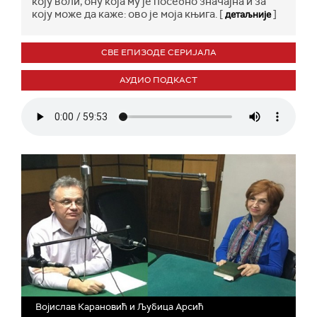
коју воли, ону која му је посебно значајна и за
коју може да каже: ово је моја књига. [
]
детаљније
СВЕ ЕПИЗОДЕ СЕРИЈАЛА
АУДИО ПОДКАСТ
Војислав Карановић и Љубица Арсић