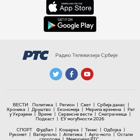
Радио Телевизија Србије
|
|
|
|
ВЕСТИ
Политика
Регион
Свет
Србија данас
|
|
|
|
Хроника
Друштво
Економија
Мерила времена
Рат
|
|
|
|
у Украјини
Време
Сервисне вести
Сматрачница
|
Подкаст
ЕУ могућности 2026
|
|
|
|
СПОРТ
Фудбал
Кошарка
Тенис
Одбојка
|
|
|
|
Рукомет
Ватерполо
Атлетика
Ауто-мото
Остали
|
спортови
Меморијал РТС