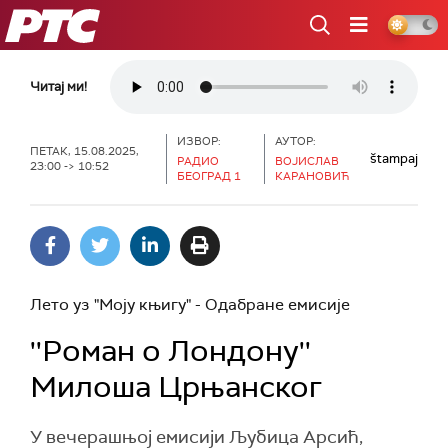
РТС
Читај ми!
ИЗВОР:
АУТОР:
ПЕТАК, 15.08.2025,
štampaj
РАДИО
ВОЈИСЛАВ
23:00 -> 10:52
БЕОГРАД 1
КАРАНОВИЋ
Лето уз "Моју књигу" - Одабране емисије
''Роман о Лондону''
Милоша Црњанског
У вечерашњој емисији Љубица Арсић,