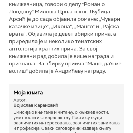
књижевница, говори о делу ''Роман о
Лондону'' Милоша Црњанског. Љубица
Арсић је до сада објавила романе: „Чувари
казачке ивице“, „Икона“, „Манго“ и „Рајска
врата“. Објавила је девет збирки прича, а
приредила је и неколико тематских
антологија кратких прича. За свој
књижевни рад добила је више награда и
признања. За збирку приича ''Мацо, да'л ме
волиш'' добила је Андрићеву награду.
Моја књига
Autor:
Војислав Карановић
Емисија о књигама и читању, о књижевности,
уметности и стваралаштву. Гости су људи
различитих интересовања, различитих занимања
и професија. Сваки саговорник издваја књигу