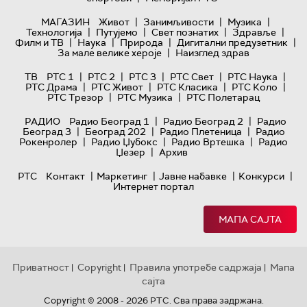
|
|
|
МАГАЗИН
Живот
Занимљивости
Музика
|
|
|
|
Технологијa
Путујемо
Свет познатих
Здравље
|
|
|
|
Филм и ТВ
Наука
Природа
Дигитални предузетник
|
За мале велике хероје
Наизглед здрав
|
|
|
|
|
ТВ
РТС 1
РТС 2
РТС 3
РТС Свет
РТС Наука
|
|
|
|
РТС Драма
РТС Живот
РТС Класика
РТС Коло
|
|
РТС Трезор
РТС Музика
РТС Полетарац
|
|
РАДИО
Радио Београд 1
Радио Београд 2
Радио
|
|
|
Београд 3
Београд 202
Радио Плетеница
Радио
|
|
|
Рокенролер
Радио Џубокс
Радио Вртешка
Радио
|
Џезер
Архив
|
|
|
|
РТС
Контакт
Маркетинг
Јавне набавке
Конкурси
Интернет портал
МАПА САЈТА
Приватност
Copyright
Правила употребе садржаја
Мапа
|
|
|
сајта
Copyright © 2008 - 2026 РТС. Сва права задржана.