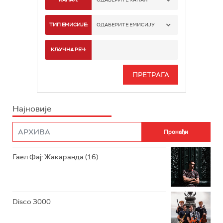
РАДИО БЕОГРАД 1
ТИП ЕМИСИЈЕ:
ОДАБЕРИТЕ ЕМИСИЈУ
РАДИО БЕОГРАД 2
СПОРТ
КЉУЧНА РЕЧ:
РАДИО БЕОГРАД 3
СЕРИЈА
БЕОГРАД 202
ИНФО
Најновије
РАДИО ПЛЕТЕНИЦА
ФИЛМ
РАДИО РОКЕНРОЛЕР
РАДИО ЏУБОКС
Гаел Фај: Жакаранда (16)
РАДИО ВРТЕШКА
РАДИО ЏЕЗЕР
Disco 3000
АРХИВ