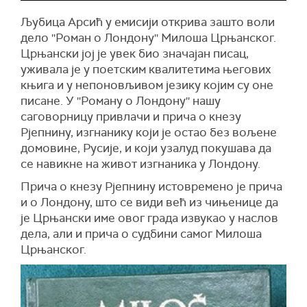
Љубица Арсић у емисији открива зашто воли
дело ''Роман о Лондону'' Милоша Црњанског.
Црњански јој је увек био значајан писац,
уживала је у поетским квалитетима његових
књига и у непоновљивом језику којим су оне
писане. У ''Роману о Лондону'' нашу
саговорницу привлачи и прича о кнезу
Рјепнину, изгнанику који је остао без вољене
домовине, Русије, и који узалуд покушава да
се навикне на живот изгнаника у Лондону.
Прича о кнезу Рјепнину истовремено је прича
и о Лондону, што се види већ из чињенице да
је Црњански име овог града извукао у наслов
дела, али и прича о судбини самог Милоша
Црњанског.