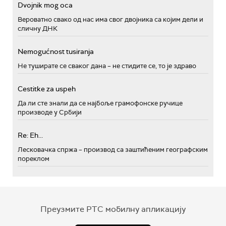
Dvojnik mog oca
Вероватно свако од нас има свог двојника са којим дели и
сличну ДНК
Nemogućnost tusiranja
Не туширате се сваког дана – не стидите се, то је здраво
Cestitke za uspeh
Да ли сте знали да се најбоље грамофонске ручице
производе у Србији
Re: Eh...
Лесковачка спржа – производ са заштићеним географским
пореклом
Преузмите РТС мобилну апликацију