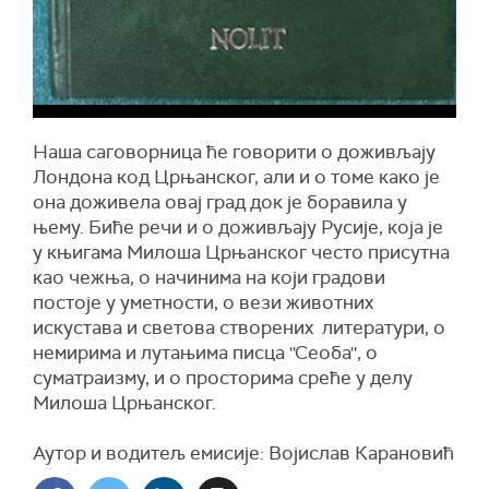
Наша саговорница ће говорити о доживљају
Лондона код Црњанског, али и о томе како је
она доживела овај град док је боравила у
њему. Биће речи и о доживљају Русије, која је
у књигама Милоша Црњанског често присутна
као чежња, о начинима на који градови
постоје у уметности, о вези животних
искустава и светова створених литератури, о
немирима и лутањима писца ''Сеоба'', о
суматраизму, и о просторима среће у делу
Милоша Црњанског.
Аутор и водитељ емисије: Војислав Карановић