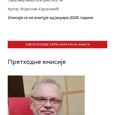
схватању живота и уметности.
Аутор: Војислав Карановић
Емисија се не емитује од јануара 2026. године
СВЕ ЕПИЗОДЕ СЕРИЈАЛА МОЈА КЊИГА
Претходне емисије