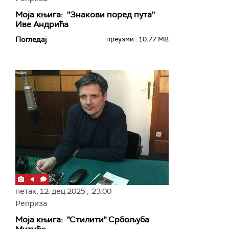
Моја књига: ''Знакови поред пута''
Иве Андрића
Погледај
преузми : 10.77 MB
петак,
12. дец 2025
, 23:00
Реприза
Моја књига: "Стилити" Србољуба