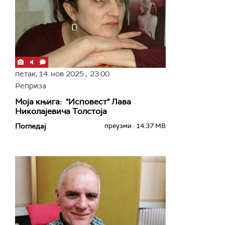
петак,
14. нов 2025
, 23:00
Реприза
Моја књига: "Исповест" Лава
Николајевича Толстоја
Погледај
преузми : 14.37 MB