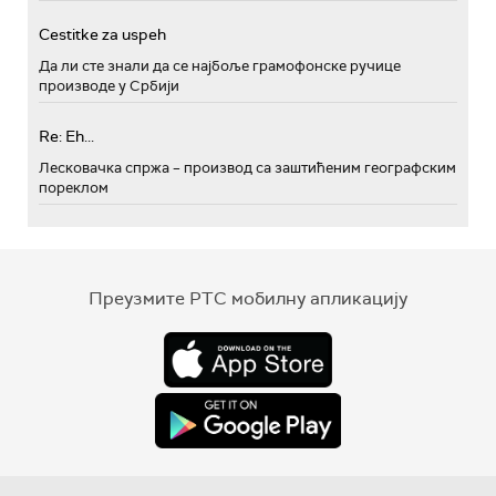
Cestitke za uspeh
Да ли сте знали да се најбоље грамофонске ручице
производе у Србији
Re: Eh...
Лесковачка спржа – производ са заштићеним географским
пореклом
Преузмите РТС мобилну апликацију