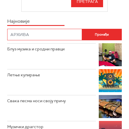
БЕОГРАД 202
ИНФО
Најновије
РАДИО ПЛЕТЕНИЦА
ФИЛМ
РАДИО РОКЕНРОЛЕР
РАДИО ЏУБОКС
Блуз музика и сродни правци
РАДИО ВРТЕШКА
РАДИО ЏЕЗЕР
Летње кулирање
АРХИВ
Свака песма носи своју причу
Музички драгстор