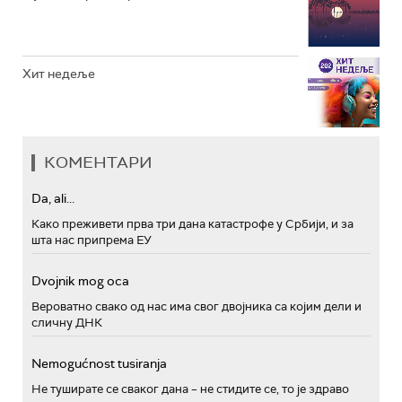
Хит недеље
КОМЕНТАРИ
Da, ali...
Како преживети прва три дана катастрофе у Србији, и за
шта нас припрема ЕУ
Dvojnik mog oca
Вероватно свако од нас има свог двојника са којим дели и
сличну ДНК
Nemogućnost tusiranja
Не туширате се сваког дана – не стидите се, то је здраво