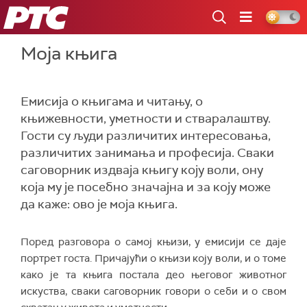
РТС
Моја књига
Емисија о књигама и читању, о
књижевности, уметности и стваралаштву.
Гости су људи различитих интересовања,
различитих занимања и професија. Сваки
саговорник издваја књигу коју воли, ону
која му је посебно значајна и за коју може
да каже: ово је моја књига.
Поред разговора о самој књизи, у емисији се даје
портрет госта. Причајући о књизи коју воли, и о томе
како је та књига постала део његовог животног
искуства, сваки саговорник говори о себи и о свом