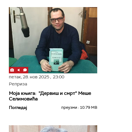
петак,
28. нов 2025
, 23:00
Реприза
Моја књига: ''Дервиш и смрт'' Меше
Селимовића
Погледај
преузми : 10.79 MB