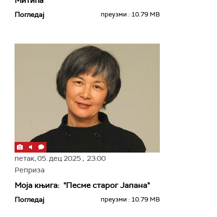
Митића
Погледај
преузми : 10.79 MB
петак,
05. дец 2025
, 23:00
Реприза
Моја књига: "Песме старог Јапана"
Погледај
преузми : 10.79 MB