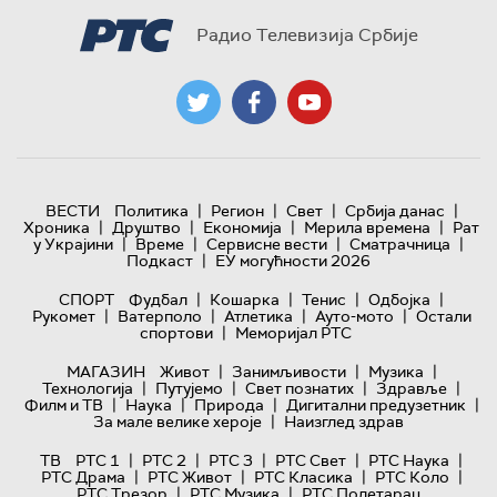
Радио Телевизија Србије
|
|
|
|
ВЕСТИ
Политика
Регион
Свет
Србија данас
|
|
|
|
Хроника
Друштво
Економија
Мерила времена
Рат
|
|
|
|
у Украјини
Време
Сервисне вести
Сматрачница
|
Подкаст
ЕУ могућности 2026
|
|
|
|
СПОРТ
Фудбал
Кошарка
Тенис
Одбојка
|
|
|
|
Рукомет
Ватерполо
Атлетика
Ауто-мото
Остали
|
спортови
Меморијал РТС
|
|
|
МАГАЗИН
Живот
Занимљивости
Музика
|
|
|
|
Технологијa
Путујемо
Свет познатих
Здравље
|
|
|
|
Филм и ТВ
Наука
Природа
Дигитални предузетник
|
За мале велике хероје
Наизглед здрав
|
|
|
|
|
ТВ
РТС 1
РТС 2
РТС 3
РТС Свет
РТС Наука
|
|
|
|
РТС Драма
РТС Живот
РТС Класика
РТС Коло
|
|
РТС Трезор
РТС Музика
РТС Полетарац