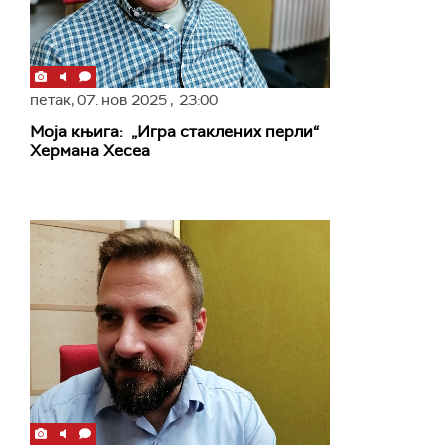
петак,
07. нов 2025
, 23:00
Моја књига: „Игра стаклених перли“
Хермана Хесеа