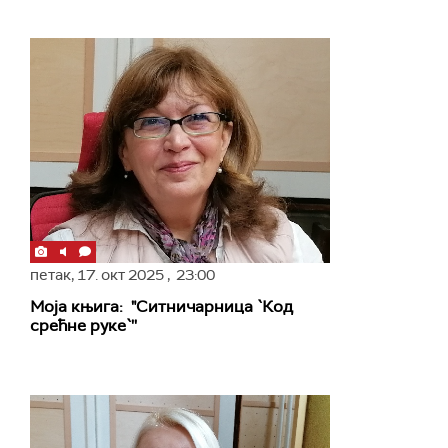
петак,
17. окт 2025
, 23:00
Моја књига: "Ситничарница `Код
срећне руке`''