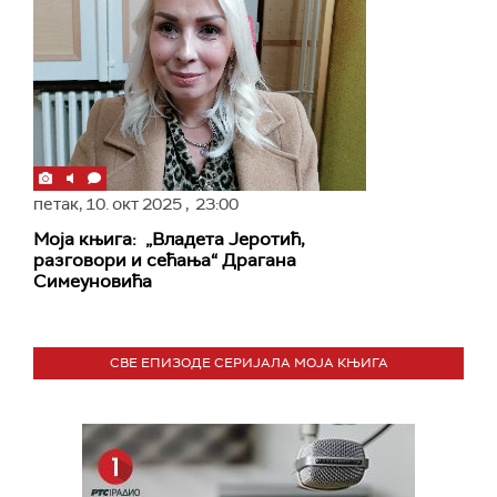
петак,
10. окт 2025
, 23:00
Моја књига: „Владета Јеротић,
разговори и сећања“ Драгана
Симеуновића
СВЕ ЕПИЗОДЕ СЕРИЈАЛА МОЈА КЊИГА