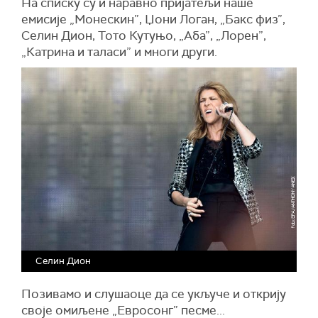
На списку су и наравно пријатељи наше
емисије „Монескин”, Џони Логан, „Бакс физ”,
Селин Дион, Тото Кутуњо, „Аба”, „Лорен”,
„Катрина и таласи” и многи други.
Селин Дион
Позивамо и слушаоце да се укључе и открију
своје омиљене „Евросонг” песме...