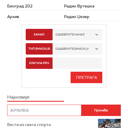
Београд 202
Радио Вртешка
Архив
Радио Џезер
КАНАЛ:
ОДАБЕРИТЕ КАНАЛ
РАДИО БЕОГРАД 1
ТИП ЕМИСИЈЕ:
ОДАБЕРИТЕ ЕМИСИЈУ
РАДИО БЕОГРАД 2
СПОРТ
КЉУЧНА РЕЧ:
РАДИО БЕОГРАД 3
СЕРИЈА
БЕОГРАД 202
ИНФО
Најновије
РАДИО ПЛЕТЕНИЦА
ФИЛМ
РАДИО РОКЕНРОЛЕР
РАДИО ЏУБОКС
Вести из света спорта