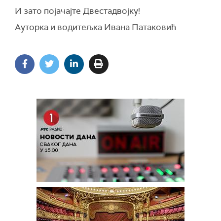
И зато појачајте Двестадвојку!
Aуторка и водитељка Ивана Патаковић