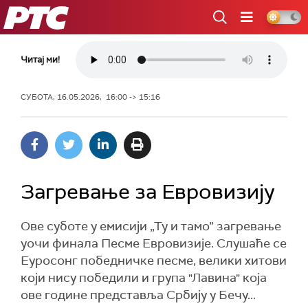
РТС
Читај ми!
СУБОТА, 16.05.2026, 16:00 -> 15:16
Загревање за Евровизију
Ове суботе у емисији „Ту и тамо” загревање
уочи финала Песме Евровизије. Слушаће се
Еуросонг победничке песме, велики хитови
који нису победили и група "Лавина" која
ове године представља Србију у Бечу...