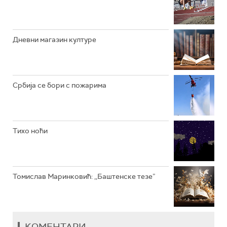
РАДИО ВРТЕШКА
РАДИО ЏЕЗЕР
Дневни магазин културе
АРХИВ
Србија се бори с пожарима
Тихо ноћи
Томислав Маринковић: ,,Баштенске тезе”
КОМЕНТАРИ