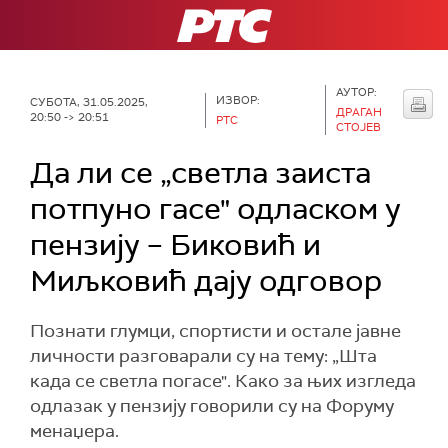
РТС
АУТОР:
ИЗВОР:
СУБОТА, 31.05.2025,
ДРАГАН
20:50 -> 20:51
РТС
СТОЈЕВ
Да ли се „светла заиста
потпуно гасе" одласком у
пензију – Биковић и
Миљковић дају одговор
Познати глумци, спортисти и остале јавне
личности разговарали су на тему: „Шта
када се светла погасе". Како за њих изгледа
одлазак у пензију говорили су на Форуму
менаџера.