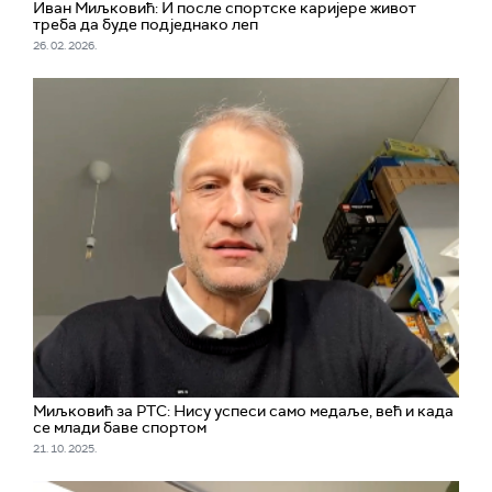
Иван Миљковић: И после спортске каријере живот
треба да буде подједнако леп
26. 02. 2026.
Миљковић за РТС: Нису успеси само медаље, већ и када
се млади баве спортом
21. 10. 2025.