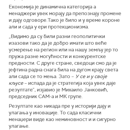
Економија је динамична категорија а
менаджери увек морају да препознају промене
и дају одговоре.Тако је било и у време короне
али и сада у ери протекционизма.
„Видимо да су били разни геополитички
изазови тако да је добро имати што веће
усмерење на регион или на нашу земљу јер то
пружа разне могућности и конкурентске
предности. С друге стране, сведоци смо да је
јефтина радна снага била на дугом крају света
али сада се то мења. Зато –
У се и у своје
кљусе
– испада да је стратегија која увек даје
резултате”, изјавио је Михаило Јанковић,
председник САМ-а и МК групе.
Резултате као никада пре у историји дају и
улагања у иновације. То сада класични
менаџери виде као неминовност и и сигурно
улагање.