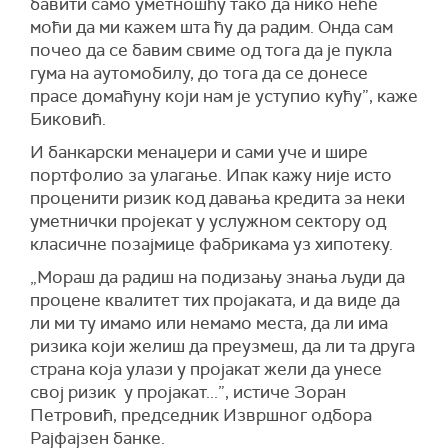
бавити само уметношћу тако да нико неће
моћи да ми кажем шта ћу да радим. Онда сам
почео да се бавим свиме од тога да је пукла
гума на аутомобилу, до тога да се донесе
прасе домаћуну који нам је уступио кућу”, каже
Биковић.
И банкарски менаџери и сами уче и шире
портфолио за улагање. Ипак кажу није исто
проценити ризик код давања кредита за неки
уметнички пројекат у услужном сектору од
класичне позајмице фабрикама уз хипотеку.
„Мораш да радиш на подизању знања људи да
процене квалитет тих пројаката, и да виде да
ли ми ту имамо или немамо места, да ли има
ризика који желиш да преузмеш, да ли та друга
страна која улази у пројакат жели да унесе
свој ризик у пројакат...”, истиче Зоран
Петровић, председник Извршног одбора
Рајфајзен банке.