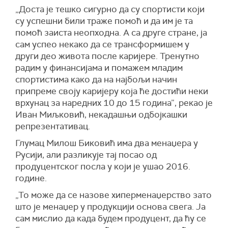
„Доста је тешко сигурно да су спортисти који
су успешни били траже помоћ и да им је та
помоћ заиста неопходна. А са друге стране, ја
сам успео некако да се трансформишем у
други део живота после каријере. Тренутно
радим у финансијама и помажем младим
спортистима како да на најбољи начин
припреме своју каријеру која ће достићи неки
врхунац за наредних 10 до 15 година”, рекао је
Иван Миљковић, некадашњи одбојкашки
репрезентативац.
Глумац Милош Биковић има два менаџера у
Русији, али разликује тај посао од
продуцентског посла у који је ушао 2016.
године.
„То може да се назове хиперменаџерство зато
што је менаџер у продукцији основа свега. Ја
сам мислио да када будем продуцент, да ћу се