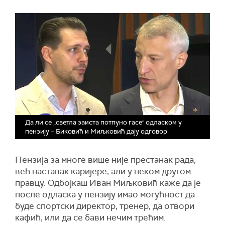
Да ли се „светла заиста потпуно гасе" одласком у
пензију – Биковић и Миљковић дају одговор
Пензија за многе више није престанак рада,
већ наставак каријере, али у неком другом
правцу. Одбојкаш Иван Миљковић каже да је
после одласка у пензију имао могућност да
буде спортски директор, тренер, да отвори
кафић, или да се бави нечим трећим.