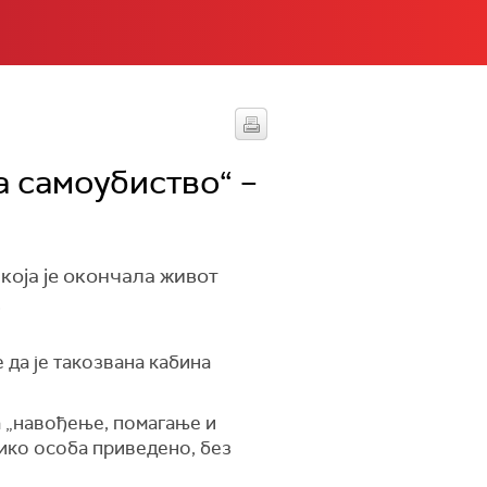
а самоубиство“ –
која је окончала живот
.
 да је такозвана кабина
 „навођење, помагање и
лико особа приведено, без