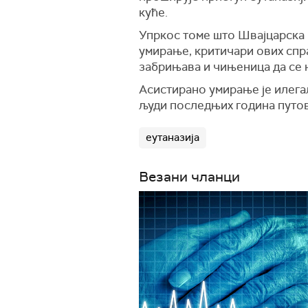
куће.
Упркос томе што Швајцарска и
умирање, критичари ових спра
забрињава и чињеница да се
Асистирано умирање је илегал
људи последњих година путов
еутаназија
Везани чланци