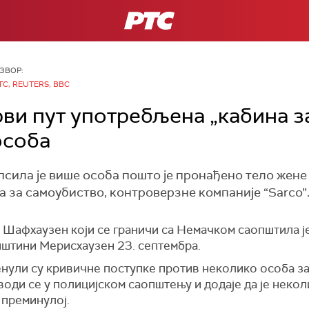
РТС
ЗВОР:
ТС, REUTERS, BBC
рви пут употребљена „кабина з
особа
псила је више особа пошто је пронађено тело жене 
 за самоубиство, контроверзне компаније “Sarco”
 Шафхаузен који се граничи са Немачком саопштила је
општини Мерисхаузен 23. септембра.
нули су кривичне поступке против неколико особа за
води се у полицијском саопштењу и додаје да је неко
 преминулој.