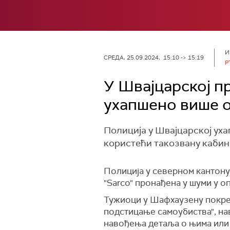
И
СРЕДА, 25.09.2024, 15:10 -> 15:19
Р
У Швајцарској п
ухапшено више 
Полиција у Швајцарској уха
користећи такозвану кабина
Полиција у северном кантону
"Sarco" пронађена у шуми у 
Тужиоци у Шафхаузену покре
подстицање самоубиства", на
навођења детаља о њима или