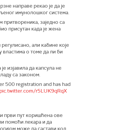
зне направе рекао је да је
љеног имунолошког система.
 притвореника, заједно са
био присутан када је жена
 регулисано, али кабине које
 властима о томе да ли би
је изјавила да капсула не
ладу са законом.
ver 500 registration and has had
pic.twitter.com/r5LUK9qRqX
ти први пут коришћена ове
ли помоћи лекара и да
логијом може да састави код