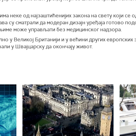
ма неке од најзаштићенијих закона на свету који се 
ва су сматрали да модеран дизајн уређаја готово под
 њиме може управљати без медицинског надзора.
но у Великој Британији и у већини других европских 
али у Швајцарску да окончају живот.