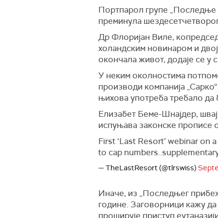
Портпарол групе „Последње пр
преминула шездесетчетворог
Др Флоријан Виле, копредсед
холандским новинаром и двоји
окончала живот, додаје се у 
У неким околностима потпомог
производи компанија „Сарко“ 
њихова употреба требало да 
Елизабет Беме-Шнајдер, швај
испуњава законске прописе о 
First ‘Last Resort’ webinar on 
to cap numbers..supplementary
— TheLastResort (@tlrswiss)
Septe
Иначе, из „Последњег прибежи
године. Заговорници кажу да
проширује приступ еутаназији