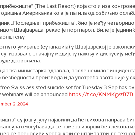
ибежиште“ (The Last Resort) која стоји иза контровер
одишња Американка која је патила од озбиљно ослаб
ник „Последњег прибежишта“, био је међу четворицом
цом Швајцараца, рекао је портпарол. Виле је једини 
саопштењу.
нуто умирање (еутаназија) у Швајцарској је законски
су изазвале значајну медијску пажњу и дискусију међу
буде дозвољена.
царска министарка здравља, после немилог инцидента 
безбедности производа и да употреба азота није у ск
a free Swiss assisted suicide set for Tuesday 3 Sep has o
 webinars will be announced
https://t.co/KNMKgvzB7B
mber 2, 2024
шта“ су још у јулу најавили да ће њихова направа би
 капсула омогућава да се намера изврши без лекова и
 јер се преносиви уређај који се штампа три-де техно