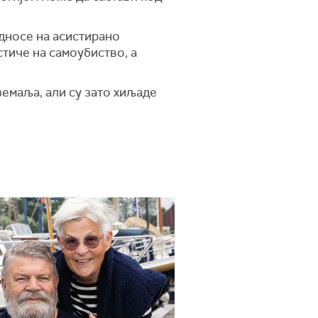
односе на асистирано
стиче на самоубиство, а
земаља, али су зато хиљаде