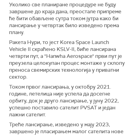
Уколико све планиране процедуре не буду
завршене до краја дана, преостале припреме
ће бити обављене сутра током јутра како би
лансирање у четвртак било изведено према
плану.
Ракета Нури, то јест Korea Space Launch
Vehicle II скраћено KSLV-II, биће лансирана
четврти пут, а "Hanwha Aerospace" први пут је
преузела целокупан процес монтаже у склопу
преноса свемирских технологија у приватни
сектор.
Током првог лансирања, у октобру 2021.
године, летелица није успела да досегне
орбиту, док је друго лансирање, у јуну 2022,
успешно поставило сателит PVSAT и један
лажни сателит.
Треће лансирање, изведено у мају 2023,
завршено је пласирањем малог сателита нове