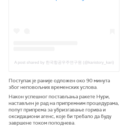
A post shared by 한국항공우주연구원 (@karistory_kari)
Поступак је раније одложен око 90 минута
због неповољних временских услова.
Након успешног постављања ракете Нури,
настављен је рад на припремним процедурама,
попут припрема за убризгавање горива и
оксидациони агенс, које би требало да буду
завршене током поподнева.