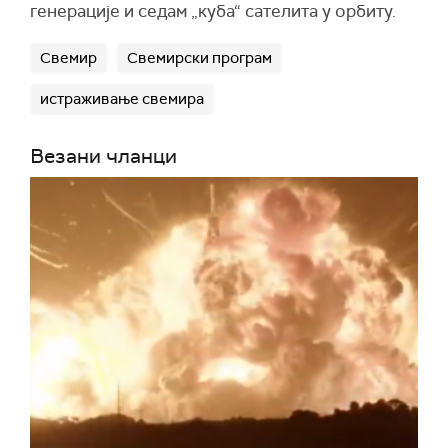
генерације и седам „куба“ сателита у орбиту.
Свемир
Свемирски програм
истраживање свемира
Везани чланци