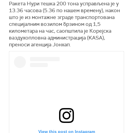
Ракета Нури тешка 200 тона усправљена је у
13.36 часова (5.36 по нашем времену), након
што је из монтажне зграде транспортована
специјалним возилом брзином од 1,5
километара на час, саопштила је Корејска
ваздухопловна администрација (KASA),
преноси агенција Јонхап.
View this post on Instagram