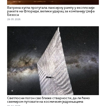
Ватрена кугла прогутала лансирну рампу у експлозији
ракете на Флориди, велики ударац за компанију Џефа
Безоса
29. 05. 2026.
Светлосни погон све ближе стварности, да ли ћемо
свемиром путовати на космичким једрењацима