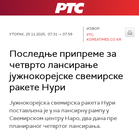
РТС
ИЗВОР:
УТОРАК, 25.11.2025, 07:31 -> 07:59
РТС,
KOREATIMES.CO.KR
Последње припреме за
четврто лансирање
јужнокорејске свемирске
ракете Нури
Јужнокорејска свемирска ракета Нури
постављена је у на лансирну рампу у
Свемирском центру Наро, два дана пре
планираног четвртог лансирања.