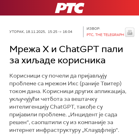
РТС
ИЗВОР:
УТОРАК, 18.11.2025, 15:25 -> 16:04
РТС, THE TELEGRAPH
Мрежа X и ChatGPT пали
за хиљаде корисника
Корисници су почели да пријављују
проблеме са мрежом Икс (раније Твитер)
током дана. Корисници других апликација,
укључујући четбота за вештачку
интелигенцију ChatGPT, такође су
пријавили проблеме. „Инцидент је сада
решен“, саопштили су из компаније за
интернет инфраструктуру „Клаудфлејр“.