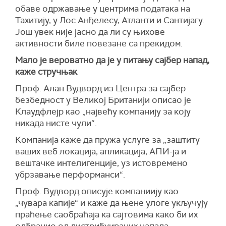
обаве одржавање у центрима података на
Тахитију, у Лос Анђелесу, Атланти и Сантијагу.
Још увек није јасно да ли су њихове
активности биле повезане са прекидом.
Мало је вероватно да је у питању сајбер напад,
каже стручњак
Проф. Алан Вудворд из Центра за сајбер
безбедност у Великој Британији описао је
Клаудфлејр као „највећу компанију за коју
никада нисте чули“.
Компанија каже да пружа услуге за „заштиту
ваших веб локација, апликација, АПИ-ја и
вештачке интелигенције, уз истовремено
убрзавање перформанси“.
Проф. Вудворд описује компаниију као
„чувара капије“ и каже да њене улоге укључују
праћење саобраћаја ка сајтовима како би их