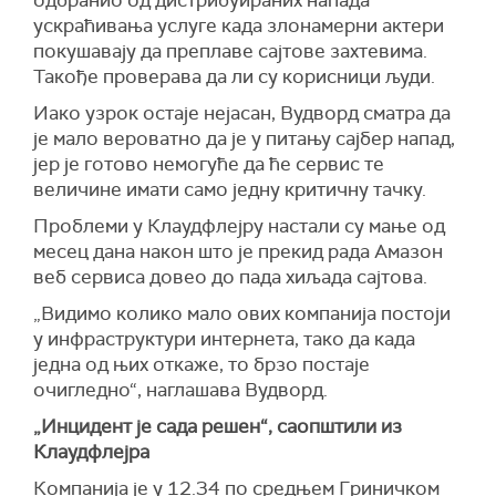
одбранио од дистрибуираних напада
ускраћивања услуге када злонамерни актери
покушавају да преплаве сајтове захтевима.
Такође проверава да ли су корисници људи.
Иако узрок остаје нејасан, Вудворд сматра да
је мало вероватно да је у питању сајбер напад,
јер је готово немогуће да ће сервис те
величине имати само једну критичну тачку.
Проблеми у Клаудфлејру настали су мање од
месец дана након што је прекид рада Амазон
веб сервиса довео до пада хиљада сајтова.
„Видимо колико мало ових компанија постоји
у инфраструктури интернета, тако да када
једна од њих откаже, то брзо постаје
очигледно“, наглашава Вудворд.
„Инцидент је сада решен“, саопштили из
Клаудфлејра
Компанија је у 12.34 по средњем Гриничком