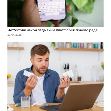
Четботови након пада више платформи поново раде
20. 04. 2026.