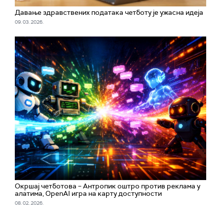
Давање здравствених података четботу је ужасна идеја
09. 03. 2026.
Окршај четботова – Антропик оштро против реклама у
алатима, OpenAI игра на карту доступности
08. 02. 2026.