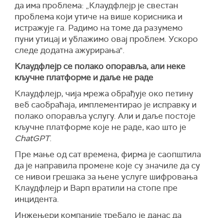
да има проблема: „Клаудфлејр је свестан
проблема који утиче на више корисника и
истражује га. Радимо на томе да разумемо
пуни утицај и ублажимо овај проблем. Ускоро
следе додатна ажурирања".
Клаудфлејр се полако опоравља, али неке
кључне платформе и даље не раде
Клаудфлејр, чија мрежа обрађује око петину
веб саобраћаја, имплементирао је исправку и
полако опоравља услугу. Али и даље постоје
кључне платформе које не раде, као што је
ChatGPT
.
Пре мање од сат времена, фирма је саопштила
да је направила промене које су значиле да су
се нивои грешака за њене услуге шифровања
Клаудфлејр и Варп вратили на стопе пре
инцидента.
Инжењери компаније требало је данас да