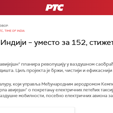
РТС
ЗВОР:
ТС, TIME OF INDIA
 Индији – уместо за 152, стиже
 авијејшн“ планира револуцију у ваздушном саобр
дишта. Циљ пројекта је бржи, чистији и ефикаснији
ал
у
р
у
, који управља Међународним аеродромом Кемпе
рла авијејшн“ о покретању електричних летећих таксиј
аздушне мобилности, посебно електричних авиона за