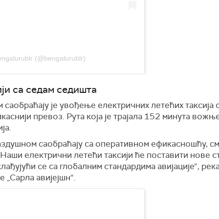
engalurublr (@bengalurublr)
ји са седам седишта
 саобраћају је увођење електричних летећих таксија с
икаснији превоз.
Рута која је трајала 152 минута вожње
ја.
аздушном саобраћају са оперативном ефикасношћу, с
Наши електрични летећи таксији ће поставити нове с
клађујући се са глобалним стандардима
авијације“,
река
е „Сарла авијејшн“.