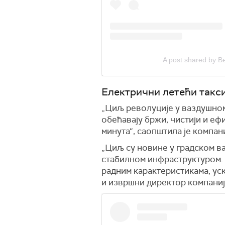
A post shared by B
Електрични летећи такси
„
Ц
иљ револуције у ваздушном
обећавају бржи, чистији и еф
минута“,
саопштила је компани
„
Циљ су новине у градском в
с
табилном
инфраструктуром. 
радним карактеристикама, ус
и извршни директор
к
омпаниј