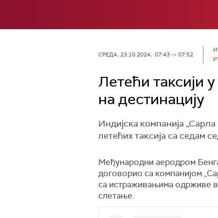
И
СРЕДА, 23.10.2024, 07:43 -> 07:52
Р
Летећи таксији у
на дестинацију
Индијска компанија „Сарла
летећих таксија са седам се
Међународни аеродром Б
е
нг
договорио
са компаниј
ом
„Са
са истраживањима
одрживе в
слетање.