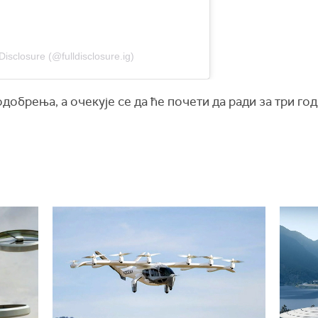
Disclosure (@fulldisclosure.ig)
добрења, а очекује се да ће почети да ради за три го