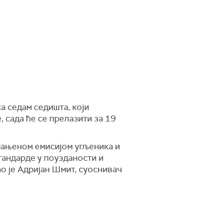
а седам седишта, који
, сада ће се прелазити за 19
мањеном емисијом угљеника и
тандарде у поузданости и
о је Адријан Шмит, суоснивач