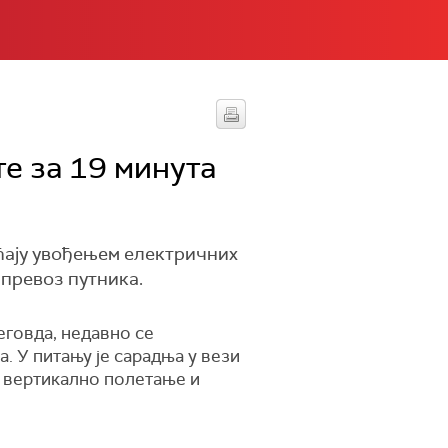
те за 19 минута
аћају увођењем електричних
 превоз путника.
говда, недавно се
а.
У питању је сарадња у вези
 вертикално полетање и