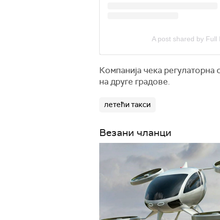
A post shared by Full 
Компанија чека регулаторна о
на друге градове.
летећи такси
Везани чланци