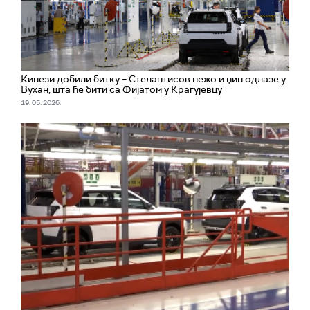
Кинези добили битку – Стелантисов пежо и џип одлазе у
Вухан, шта ће бити са Фијатом у Крагујевцу
19. 05. 2026.