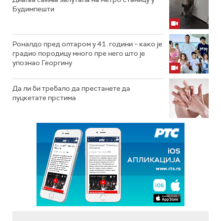
Будимпешти
Роналдо пред олтаром у 41. години – како је
градио породицу много пре него што је
упознао Георгину
Да ли би требало да престанете да
пуцкетате прстима