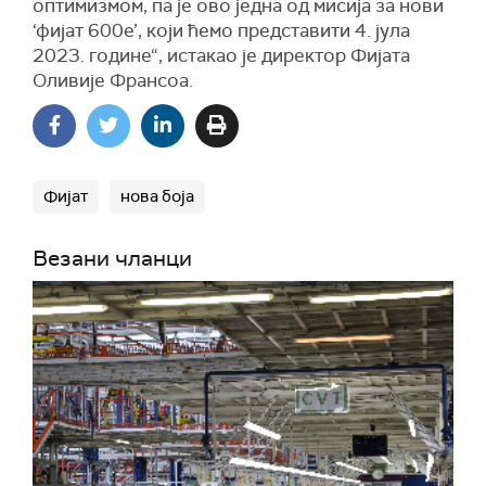
оптимизмом, па је ово једна од мисија за нови
‘фијат 600е’, који ћемо представити 4. јула
2023. године“, истакао је директор Фијата
Оливије Франсоа.
Фијат
нова боја
Везани чланци