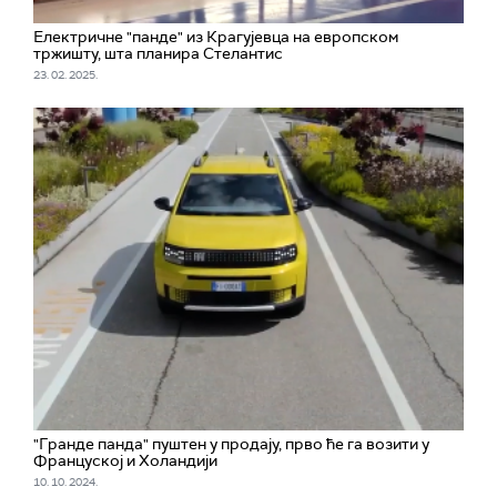
Електричне "пандe" из Крагујевца на европском
тржишту, шта планира Стелантис
23. 02. 2025.
"Гранде панда" пуштен у продају, прво ће га возити у
Француској и Холандији
10. 10. 2024.