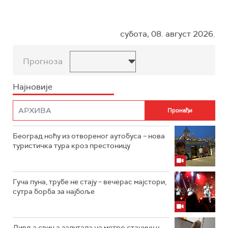
субота, 08. август 2026.
Прогноза
Најновије
Београд ноћу из отвореног аутобуса – нова
туристичка тура кроз престоницу
Гуча пуна, трубе не стају – вечерас мајстори,
сутра борба за најбоље
Дивља свиња залутала на метро станицу у