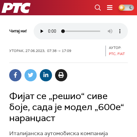
РТС
Читај ми!
АУТОР:
УТОРАК, 27.06.2023, 07:38 -> 17:09
РТС, FIAT
Фијат се „решио“ сиве
боје, сада је модел „600е“
наранџаст
Италијанска аутомобиска компанија