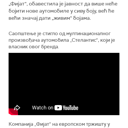
„Фијат“, обавестила је јавност да више неће
бојити нове аутомобиле у сиву боју, већ ће
већи значај дати „живим“ бојама.
Саопштење је стигло од мултинационалног
произвођача аутомобила „Стелантис“, који је
власник овог бренда.
Компанија „Фијат“ на европском тржишту у