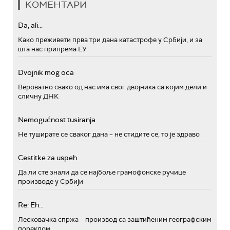
КОМЕНТАРИ
Da, ali...
Како преживети прва три дана катастрофе у Србији, и за
шта нас припрема ЕУ
Dvojnik mog oca
Вероватно свако од нас има свог двојника са којим дели и
сличну ДНК
Nemogućnost tusiranja
Не туширате се сваког дана – не стидите се, то је здраво
Cestitke za uspeh
Да ли сте знали да се најбоље грамофонске ручице
производе у Србији
Re: Eh...
Лесковачка спржа – производ са заштићеним географским
пореклом