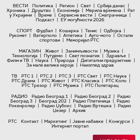
|
|
|
|
ВЕСТИ
Политика
Регион
Свет
Србија данас
|
|
|
|
Хроника
Друштво
Економија
Мерила времена
Рат
|
|
|
|
у Украјини
Време
Сервисне вести
Сматрачница
|
Подкаст
ЕУ могућности 2026
|
|
|
|
СПОРТ
Фудбал
Кошарка
Тенис
Одбојка
|
|
|
|
Рукомет
Ватерполо
Атлетика
Ауто-мото
Остали
|
спортови
Меморијал РТС
|
|
|
МАГАЗИН
Живот
Занимљивости
Музика
|
|
|
|
Технологијa
Путујемо
Свет познатих
Здравље
|
|
|
|
Филм и ТВ
Наука
Природа
Дигитални предузетник
|
За мале велике хероје
Наизглед здрав
|
|
|
|
|
ТВ
РТС 1
РТС 2
РТС 3
РТС Свет
РТС Наука
|
|
|
|
РТС Драма
РТС Живот
РТС Класика
РТС Коло
|
|
РТС Трезор
РТС Музика
РТС Полетарац
|
|
РАДИО
Радио Београд 1
Радио Београд 2
Радио
|
|
|
Београд 3
Београд 202
Радио Плетеница
Радио
|
|
|
Рокенролер
Радио Џубокс
Радио Вртешка
Радио
|
Џезер
Архив
|
|
|
|
РТС
Контакт
Маркетинг
Јавне набавке
Конкурси
Интернет портал