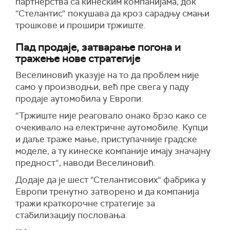
партнерства са кинеским компанијама, док
“Стелантис“ покушава да кроз сарадњу смањи
трошкове и прошири тржиште.
Пад продаје, затварање погона и
тражење нове стратегије
Веселиновић указује на то да проблем није
само у производњи, већ пре свега у паду
продаје аутомобила у Европи.
“Тржиште није реаговало онако брзо како се
очекивало на електричне аутомобиле. Купци
и даље траже мање, приступачније градске
моделе, а ту кинеске компаније имају значајну
предност“, наводи Веселиновић.
Додаје да је шест “Стелантисових“ фабрика у
Европи тренутно затворено и да компанија
тражи краткорочне стратегије за
стабилизацију пословања.