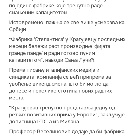
поједине фабрике које тренутно раде
смањеним капацитетом.
Истовремено, пажња се све више усмерава ка
Србији.
"Фабрика ‘Стелантиса’ у Крагујевцу последњих
месеци бележи раст производње ‘фијата
гранде панде’ и ради готово пуним
капацитетом“, наводи Сања Лучић.
Према писању италијанских медија и
синдиката, компанија се већ припрема за
увођење викенд смена, што би могло да
донесе и неколико стотина нових радних
места.
“Крагујевац тренутно представља једну од
ретких позитивних прича у Европи“, закључује
дописница РТС-а из Милана.
Професор Веселиновић додаје да би фабрика