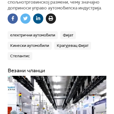
спољнотрговинској размени, чему значајно
доприноси управо аутомобилска индустрија.
електрични аутомобили
Фијат
Кинески аутомобили
Крагујевац Фијат
Стелантис
Везани чланци