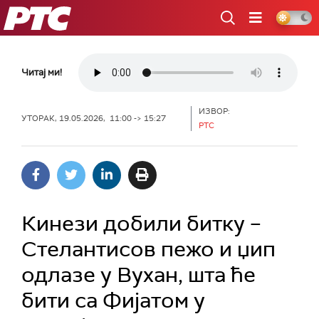
РТС
Читај ми!
ИЗВОР:
УТОРАК, 19.05.2026, 11:00 -> 15:27
РТС
Кинези добили битку –
Стелантисов пежо и џип
одлазе у Вухан, шта ће
бити са Фијатом у