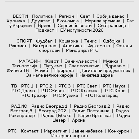
|
|
|
|
ВЕСТИ
Политика
Регион
Свет
Србија данас
|
|
|
|
Хроника
Друштво
Економија
Мерила времена
Рат
|
|
|
|
у Украјини
Време
Сервисне вести
Сматрачница
|
Подкаст
ЕУ могућности 2026
|
|
|
|
СПОРТ
Фудбал
Кошарка
Тенис
Одбојка
|
|
|
|
Рукомет
Ватерполо
Атлетика
Ауто-мото
Остали
|
спортови
Меморијал РТС
|
|
|
МАГАЗИН
Живот
Занимљивости
Музика
|
|
|
|
Технологијa
Путујемо
Свет познатих
Здравље
|
|
|
|
Филм и ТВ
Наука
Природа
Дигитални предузетник
|
За мале велике хероје
Наизглед здрав
|
|
|
|
|
ТВ
РТС 1
РТС 2
РТС 3
РТС Свет
РТС Наука
|
|
|
|
РТС Драма
РТС Живот
РТС Класика
РТС Коло
|
|
РТС Трезор
РТС Музика
РТС Полетарац
|
|
РАДИО
Радио Београд 1
Радио Београд 2
Радио
|
|
|
Београд 3
Београд 202
Радио Плетеница
Радио
|
|
|
Рокенролер
Радио Џубокс
Радио Вртешка
Радио
|
Џезер
Архив
|
|
|
|
РТС
Контакт
Маркетинг
Јавне набавке
Конкурси
Интернет портал