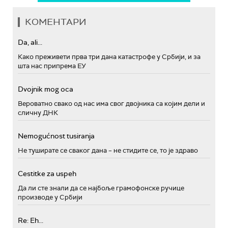
КОМЕНТАРИ
Da, ali...
Како преживети прва три дана катастрофе у Србији, и за
шта нас припрема ЕУ
Dvojnik mog oca
Вероватно свако од нас има свог двојника са којим дели и
сличну ДНК
Nemogućnost tusiranja
Не туширате се сваког дана – не стидите се, то је здраво
Cestitke za uspeh
Да ли сте знали да се најбоље грамофонске ручице
производе у Србији
Re: Eh...