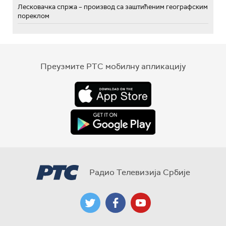
Лесковачка спржа – производ са заштићеним географским
пореклом
Преузмите РТС мобилну апликацију
Радио Телевизија Србије