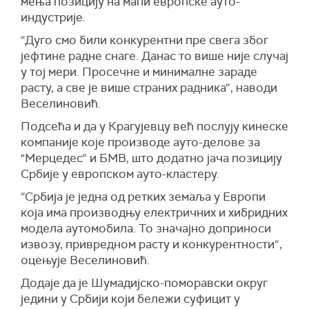
мења позицију на мапи европске ауто-
индустрије.
“Дуго смо били конкурентни пре свега због
јефтине радне снаге. Данас то више није случај
у тој мери. Просечне и минималне зараде
расту, а све је више страних радника“, наводи
Веселиновић.
Подсећа и да у Крагујевцу већ послују кинеске
компаније које производе ауто-делове за
"Мерцедес“ и БМВ, што додатно јача позицију
Србије у европском ауто-кластеру.
“Србија је једна од ретких земаља у Европи
која има производњу електричних и хибридних
модела аутомобила. То значајно доприноси
извозу, привредном расту и конкурентности“,
оцењује Веселиновић.
Додаје да је Шумадијско-поморавски округ
једини у Србији који бележи суфицит у