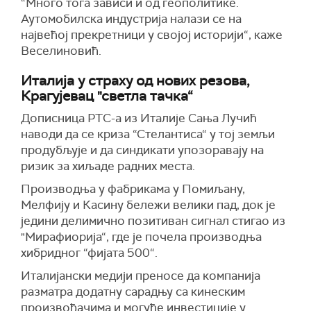
“Много тога зависи и од геополитике.
Аутомобилска индустрија налази се на
највећој прекретници у својој историји“, каже
Веселиновић.
Италија у страху од нових резова,
Крагујевац "светла тачка“
Дописница РТС-а из Италије Сања Лучић
наводи да се криза “Стелантиса“ у тој земљи
продубљује и да синдикати упозоравају на
ризик за хиљаде радних места.
Производња у фабрикама у Помиљану,
Мелфију и Касину бележи велики пад, док је
једини делимично позитиван сигнал стигао из
"Мирафиорија“, где је почела производња
хибридног “фијата 500“.
Италијански медији преносе да компанија
разматра додатну сарадњу са кинеским
произвођачима и могуће инвестиције у