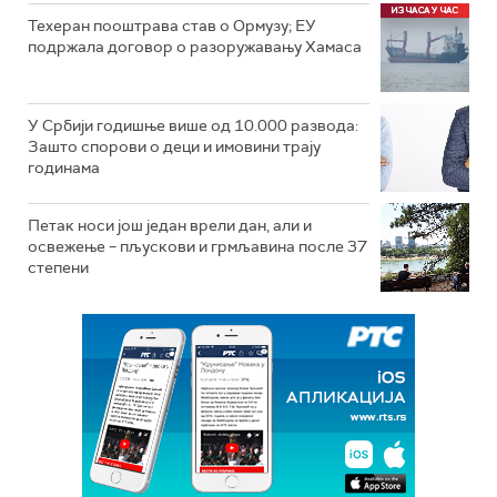
Техеран пооштрава став о Ормузу; ЕУ
подржала договор о разоружавању Хамаса
У Србији годишње више од 10.000 развода:
Зашто спорови о деци и имовини трају
годинама
Петак носи још један врели дан, али и
освежење – пљускови и грмљавина после 37
степени