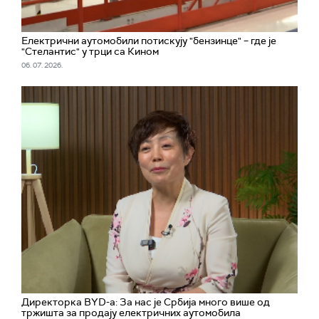
Електрични аутомобили потискују "бензинце" – где је
"Стелантис" у трци са Кином
06. 07. 2026.
Директорка BYD-а: За нас је Србија много више од
тржишта за продају електричних аутомобила