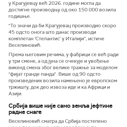
у Крагујевцу већ 2026. године могла да
достигне производњу од око 150.000 возила
годишње.
"То значи да би Крагујевац производио скоро
45 одсто онога што данас производи
комплетан ‘Стелантис’ у Италији“, истиче
Веселиновић.
Према његовим речима, у фабрици се већ ради
у три смене, а од јуна се очекује и увођење
викенд смена због велике тражње за моделом
“фијат гранде панда“. Више од 90 одсто
произведених возила намењено је европском
тржишту, док део извоза иде и ка Африци и
Азији.
Србија више није само земља јефтине
радне снаге
Веселиновић сматра да Србија постепено