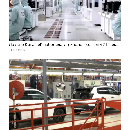
Да ли је Кина већ победила у технолошкој трци 21. века
31. 07. 2026.