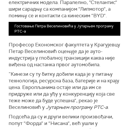
електричних модела. Паралелно, “Стелантис“
шири сарадњу са компанијом “Липмотор“, а
помињу се и контакти са кинеским “BYD“.
Гостовање Петра Веселиновића у Јутарњем програму
РТС-а
Професор Економског факултета у Крагујевцу
Петар Веселиновић оцењује да је ауто-
индустрија у глобалној транзицији каква није
виђена од настанка првог аутомобила.
”Кинези су ту битку добили када је у питању
технологија, ресурсна база, батерије и на крају
цена. Европљанима остаје или да им се
придруже или да уђу у конкуренцију која све
теже може да буде успешна“, рекао је
Веселиновић у
Јутарњем програму РТС-а
.
Подсећа да су и други велики произвођачи,
попут “Форда“ и “Нисана“, већ ушли у