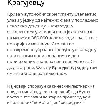
Крагујевцу
Криза у аутомобилском гиганту Стелантис
улази у једну од најтежих фаза у последњих
неколико деценија. Поизводња
Стеллантиса у Италији пала је са 750.000,
на мање од 380.000 возила годишње, што је
историјски минимум. Стелантис
истовремено убрзано продубљује сарадњу
са кинеским произвођачима и део
производних планова сели ван Европе. С
друге стране, Фијат у Крагујевцу ради у три
смене и уводи рад викендом.
Најновији споразум са кинеским партнерима,
вредан милијарду евра, предвиђа да Вухан
постане глобални центар за производњу и
извоз нових “пежо“ и "џип“ хибридних и