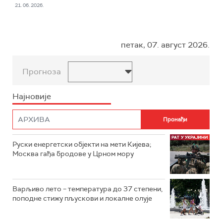
21. 06. 2026.
петак, 07. август 2026.
Прогноза
Најновије
Руски енергетски објекти на мети Кијева;
Москва гађа бродове у Црном мору
Варљиво лето – температура до 37 степени,
поподне стижу пљускови и локалне олује