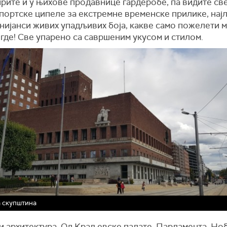
рите и у њихове продавнице гардеробе, па видите св
спортске ципеле за екстремне временске прилике, нај
нијанси живих упадљивих боја, какве само пожелети м
игде! Све упарено са савршеним укусом и стилом.
 скупштина
 и архитектура. Од Kраљевске палате, Парламента, Н