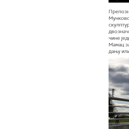
Препозн
Мунковог
скулпту
двознач
чине јед
Мамац за
дању или