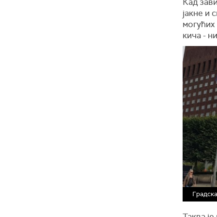
Кад зави
јакне и 
могућих 
кича - н
Градска
Таква је