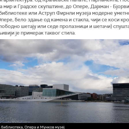
а мир и Градске скупштине, до Опере, Дајхман - Бјорв
 библиотеке или Аструп Фирнли музеја модерне уметн
пере, бело здање од камена и стакла, чији се коси кр
лободно шетају или седе пролазници и шетачи) спушта
љивији је примерак таквог стила.
 библиотека, Опера и Мунков музеј