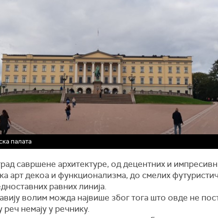
ка палата
град савршене архитектуре, од децентних и импресивн
ка арт декоа и функционализма, до смелих футуристи
едноставних равних линија.
вију волим можда највише због тога што овде не пост
у реч немају у речнику.