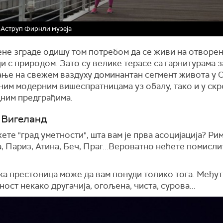
Аструп Фирнли музеја
не зграде одишу том потребом да се живи на отворен
и с природом. Зато су велике терасе са гарнитурама 
ање на свежем ваздуху доминантан сегмент живота у О
ним модерним вишеспратницама уз обалу, тако и у ск
дним предграђима.
 Вигеланд
ете "град уметности", шта вам је прва асоцијација? Рим
 Париз, Атина, Беч, Праг...Вероватно нећете помисли
а престоница може да вам понуди толико тога. Међут
тност некако другачија, огољена, чиста, сурова...