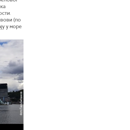
ика
ости.
овови (по
ју у море