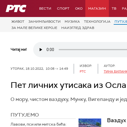
РТС
ВЕСТИ
СПОРТ
OKO
МАГАЗИН
ТВ
Р
ЖИВОТ
ЗАНИМЉИВОСТИ
МУЗИКА
ТЕХНОЛОГИЈA
ПУТУЈ
ЗА МАЛЕ ВЕЛИКЕ ХЕРОЈЕ
НАИЗГЛЕД ЗДРАВ
Читај ми!
ИЗВОР:
АУТОР:
УТОРАК, 18.10.2022, 10:08 -> 14:49
РТС
ТИНА БИЛАН
Пет личних утисака из Осла
О мору, чистом ваздуху, Мунку, Вигеланду и јед
ПУТУЈЕМО
Ваздух
Лавови, пси или митска бића: