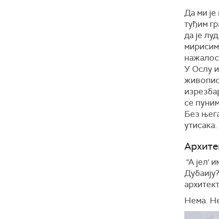
Да ми је
туђим гр
да је лу
мирисима
нажалост
У Ослу 
живопис
изрезбар
се пуним
Без њега
утисака.
Архите
"А јел' 
Дубаију?
архитект
Нема. Не