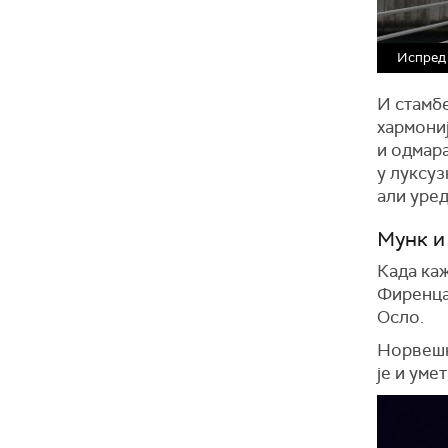
Испред 
И стамбе
хармониј
и одмар
у луксуз
али уре
Мунк и
Када каж
Фиренца,
Осло.
Норвешк
је и уме