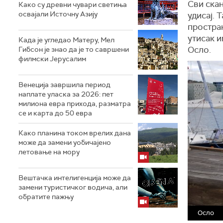
Сви скан
Како су древни чувари светиња
освајали Источну Азију
удисај. 
простран
утисак и
Када је угледао Матеру, Мел
Осло.
Гибсон је знао да је то савршени
филмски Јерусалим
Венеција завршила период
наплате уласка за 2026: пет
милиона евра прихода, разматра
се и карта до 50 евра
Како планина током врелих дана
може да замени уобичајено
летовање на мору
Вештачка интелигенција може да
замени туристичког водича, али
обратите пажњу
Осло