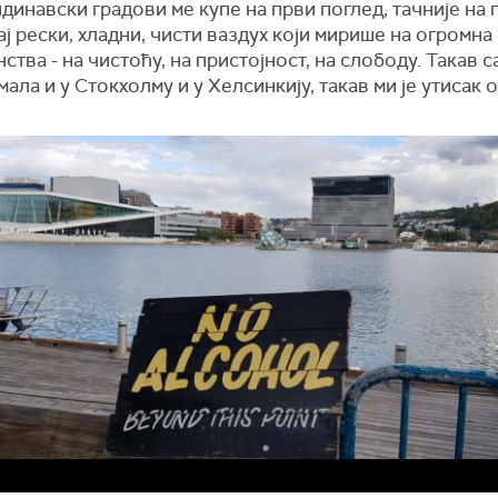
динавски градови ме купе на први поглед, тачније на 
Тај рески, хладни, чисти ваздух који мирише на огромн
ства - на чистоћу, на пристојност, на слободу. Такав 
мала и у Стокхолму и у Хелсинкију, такав ми је утисак 