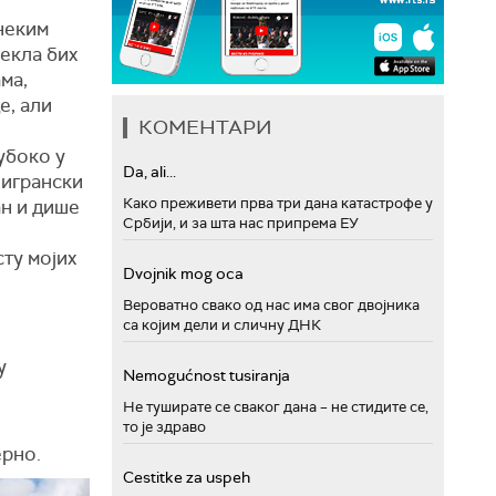
 неким
рекла бих
ма,
е, али
КОМЕНТАРИ
убоко у
Da, ali...
лигрански
Како преживети прва три дана катастрофе у
ан и дише
Србији, и за шта нас припрема ЕУ
ту мојих
Dvojnik mog oca
Вероватно свако од нас има свог двојника
са којим дели и сличну ДНК
у
Nemogućnost tusiranja
Не туширате се сваког дана – не стидите се,
то је здраво
ерно.
Cestitke za uspeh