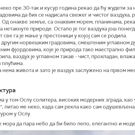
 неко пре 30-так и кусур година рекао да ћу жудети за
адовима да бих се надисала свежег и чистог ваздуха, 
д. Од онакве земље, са онаквим морем, планинама, река
 нетакнуте природе. Остало је тог ваздуха још понегд
 све га је мање у престоници у којој сам се родила.
и другим норвешким градовима, смештеним углавном д
ним фјордовима, које је природа тако маестрално фи
ила, ваздух је углавном такав - чист, прохладан, влаж
 плућима.
 нема живота и зато је ваздух заслужено на првом мес
ктура
има у том Ослу солитера, високих модерних зграда, као 
", питао ме неко, када сам рекла како сам одушевљена
уром у Ослу.
 мора да пара небо да би било лепо, елегантно и мод