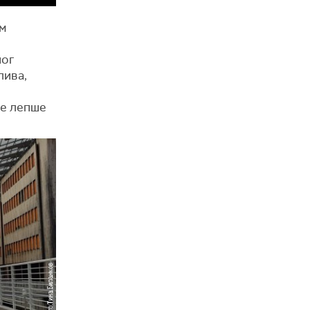
м
ног
лива,
је лепше