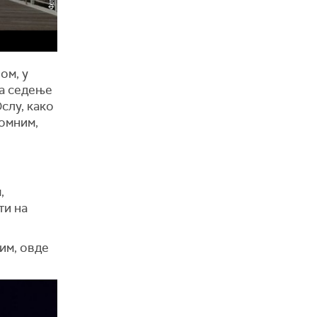
ом, у
за седење
слу, како
ромним,
,
ти на
им, овде