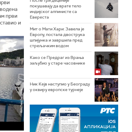
После три деценије
први
покушавају да врате тело
а водена
индијског алпинисте са
сам први
Евереста
оставио и
Мит о Мати Хари: Завела је
Европу, постала двострука
шпијунка и завршила пред
стрељачким водом
Како се Предраг из Врања
заљубио у старе часовнике
Ник Кејв наступио у Београду
у оквиру европске турнеје