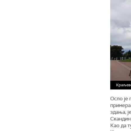
Краљевс
Осло је 
примера
здања, ј
Скандина
Као да т