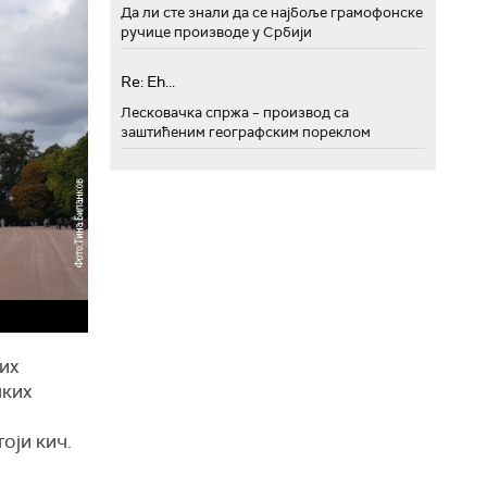
Да ли сте знали да се најбоље грамофонске
ручице производе у Србији
Re: Eh...
Лесковачка спржа – производ са
заштићеним географским пореклом
их
чких
оји кич.