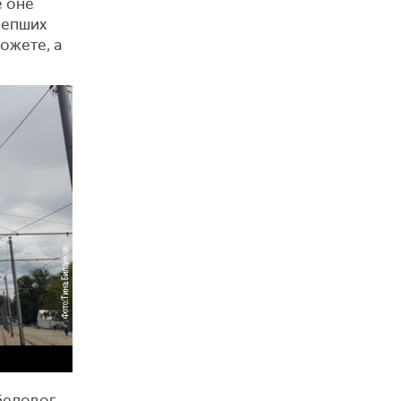
е оне
лепших
ожете, а
обеловог