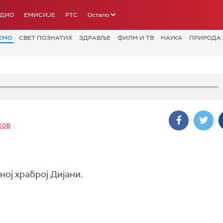
АДИО
ЕМИСИЈЕ
РТС
Остало
ЕМО
СВЕТ ПОЗНАТИХ
ЗДРАВЉЕ
ФИЛМ И ТВ
НАУКА
ПРИРОДА
КОВ
ној храброј Дијани.