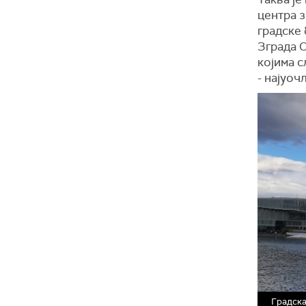
центра з
градске
Зграда О
којима с
- најуоч
Градска