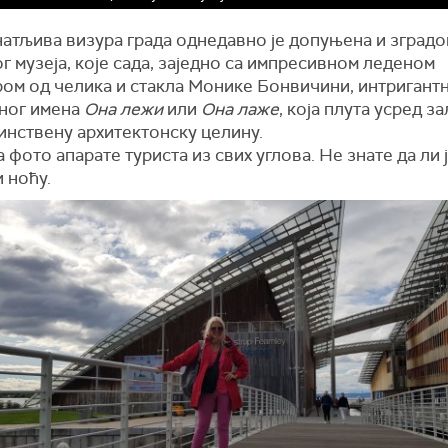
атљива визура града однедавно је допуњена и зградо
 музеја, које сада, заједно са импресивном леденом
ром од челика и стакла Монике Бонвичини, интригант
ног имена
Она лежи
или
Она лаже
, која плута усред за
инствену архитектонску целину.
 фото апарате туриста из свих углова. Не знате да ли 
 ноћу.