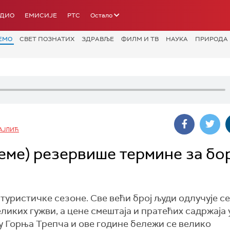
АДИО
ЕМИСИЈЕ
РТС
Остало
ЕМО
СВЕТ ПОЗНАТИХ
ЗДРАВЉЕ
ФИЛМ И ТВ
НАУКА
ПРИРОДА
АЈЛИЋ
еме) резервише термине за бо
туристичке сезоне. Све већи број људи одлучује се
еликих гужви, а цене смештаја и пратећих садржаја
у Горња Трепча и ове године бележи се велико