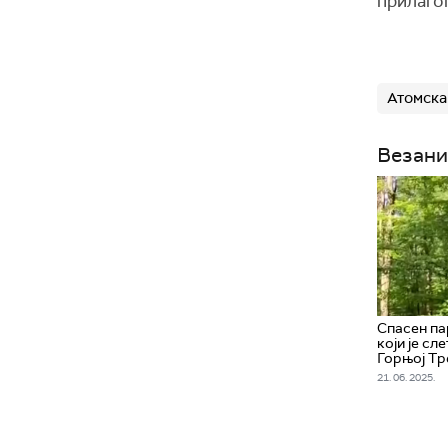
прилаго
Атомска
Везани
Спасен па
који је сл
Горњој Тр
21. 06. 2025.