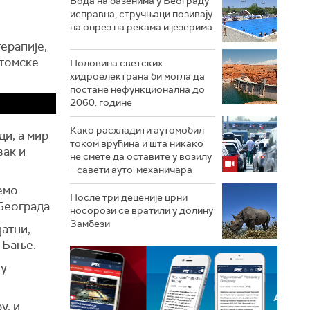
Вода на базенима у Београду
исправна, стручњаци позивају
на опрез на рекама и језерима
ерапије,
Атомске
Половина светских
хидроелектрана би могла да
постане нефункционална до
2060. године
Како расхладити аутомобил
и, а мир
током врућина и шта никако
вак и
не смете да оставите у возилу
– савети ауто-механичара
ћемо
После три деценије црни
Београда.
носорози се вратили у долину
Замбези
јатни,
 Бање.
ју
у, и