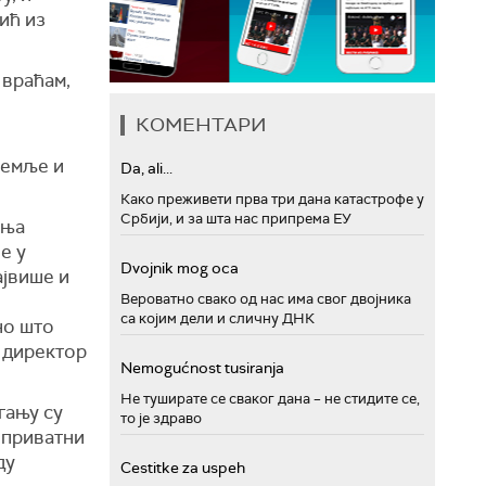
јић из
 враћам,
КОМЕНТАРИ
земље и
Da, ali...
Како преживети прва три дана катастрофе у
Србији, и за шта нас припрема ЕУ
ења
е у
Dvojnik mog oca
ајвише и
Вероватно свако од нас има свог двојника
са којим дели и сличну ДНК
но што
 директор
Nemogućnost tusiranja
Не туширате се сваког дана – не стидите се,
гању су
то је здраво
а приватни
ду
Cestitke za uspeh