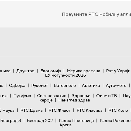
Преузмите РТС мобилну апли
|
|
|
|
оника
Друштво
Економија
Мерила времена
Рат у Украји
ЕУ могућности 2026
|
|
|
|
|
|
ис
Одбојка
Рукомет
Ватерполо
Атлетика
Ауто-мото
|
|
|
|
|
гијa
Путујемо
Свет познатих
Здравље
Филм и ТВ
Нау
|
хероје
Наизглед здрав
|
|
|
|
С Наука
РТС Драма
РТС Живот
РТС Класика
РТС Коло
|
|
|
 Београд 3
Београд 202
Радио Плетеница
Радио Рокенро
Архив