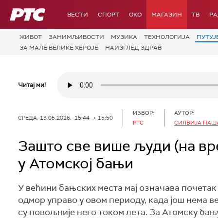
РТС
ВЕСТИ
СПОРТ
OKO
МАГАЗИН
ТВ
Р
ЖИВОТ
ЗАНИМЉИВОСТИ
МУЗИКА
ТЕХНОЛОГИЈA
ПУТУЈ
ЗА МАЛЕ ВЕЛИКЕ ХЕРОЈЕ
НАИЗГЛЕД ЗДРАВ
Читај ми!
ИЗВОР:
АУТОР:
СРЕДА, 13.05.2026, 15:44 -> 15:50
РТС
СИЛВИЈА ПАШ
Зашто све више људи (на вр
у Атомској бањи
У већини бањских места мај означава почетак 
одмор управо у овом периоду, када још нема в
су повољније него током лета. За Атомску бањ