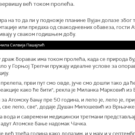
зервишу већ током пролећа.
ра на то да ли у подножје планине Вујан долазе због т
тације или предаха од свакодневних обавеза, гости 
ивају у сваком годишњем добу.
мила Силвија Пашајлић
драж боравак има током пролећа, када се природа буд
ло у Горњој Трепчи пружају идеалне услове за опора
ију.
 прелепа, први пут смо овде, јуче смо дошли тако да 
еакције како ће бити", рекла је Миланка Марковић из 
 за Атомску бању пре 50 година, и лепо је, лепо је, при
, све лепо, све", додаје Душан Милошевић из Врњачке
а вода и савремени медицински третмани представља
 адут Атомске бање надомак Чачка.
је већ трећа година како долазим, и у мају и у септембр