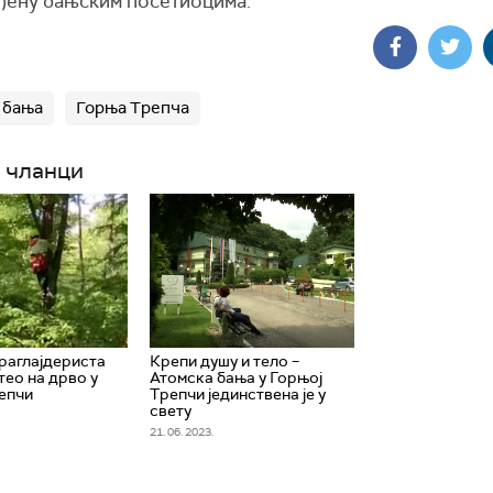
ђену бањским посетиоцима.
 бања
Горња Трепча
 чланци
раглајдериста
Крепи душу и тело –
етео на дрво у
Атомска бања у Горњој
епчи
Трепчи јединствена је у
свету
21. 06. 2023.