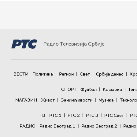
Радио Телевизија Србије
|
|
|
|
ВЕСТИ
Политика
Регион
Свет
Србија данас
Хр
|
|
СПОРТ
Фудбал
Кошарка
Тен
|
|
|
МАГАЗИН
Живот
Занимљивости
Музика
Техноло
|
|
|
|
ТВ
РТС 1
РТС 2
РТС 3
РТС Свет
РТ
|
|
РАДИО
Радио Београд 1
Радио Београд 2
Радио