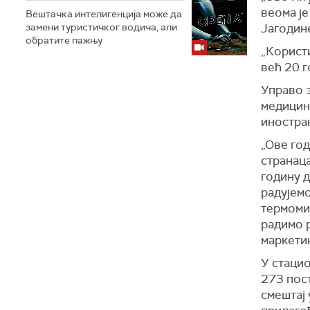
веома је
Вештачка интелигенција може да
замени туристичког водича, али
Јагодин
обратите пажњу
„Користи
већ 20 
Управо з
медицин
иностра
„Ове го
странаца
годину д
радујемо
термоми
радимо 
маркети
У стацио
273 пост
смештај 