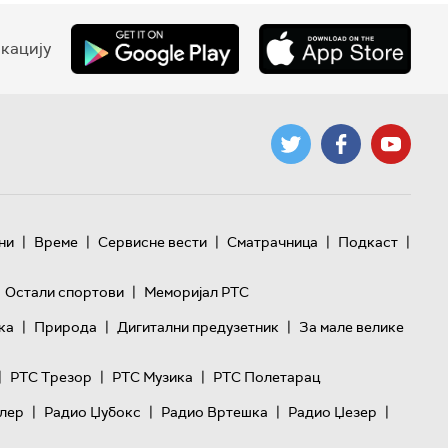
кацију
|
|
|
|
|
ни
Време
Сервисне вести
Сматрачница
Подкаст
|
Остали спортови
Меморијал РТС
|
|
|
ка
Природа
Дигитални предузетник
За мале велике
|
|
|
РТС Трезор
РТС Музика
РТС Полетарац
|
|
|
|
лер
Радио Џубокс
Радио Вртешка
Радио Џезер