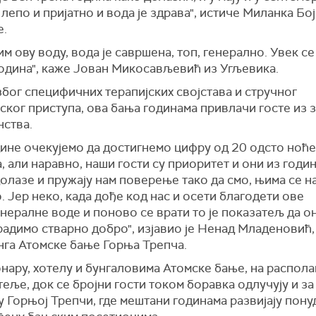
 лепо и пријатно и вода је здрава", истиче Миланка Бо
е.
м ову воду, вода је савршена, топ, генерално. Увек се
година", каже Јован Микосављевић из Угљевика.
бог специфичних терапијских својстава и стручног
ског приступа, ова бања годинама привлачи госте из 
нства.
дине очекујемо да достигнемо цифру од 20 одсто ноћ
, али наравно, наши гости су приоритет и они из годин
олазе и пружају нам поверење тако да смо, њима се н
. Јер неко, када дође код нас и осети благодети ове
нералне воде и поново се врати то је показатељ да о
радимо стварно добро", изјавио је Ненад Младеновић,
нга Атомске бање Горња Трепча.
нару, хотелу и бунгаловима Атомске бање, на распола
еље, док се бројни гости током боравка одлучују и з
у Горњој Трепчи, где мештани годинама развијају пону