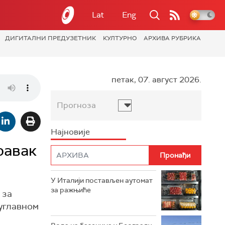
Lat
Eng
ДИГИТАЛНИ ПРЕДУЗЕТНИК
КУЛТУРНО
АРХИВА РУБРИКА
петак, 07. август 2026.
Прогноза
Најновије
равак
У Италији постављен аутомат
за ражњиће
 за
 углавном