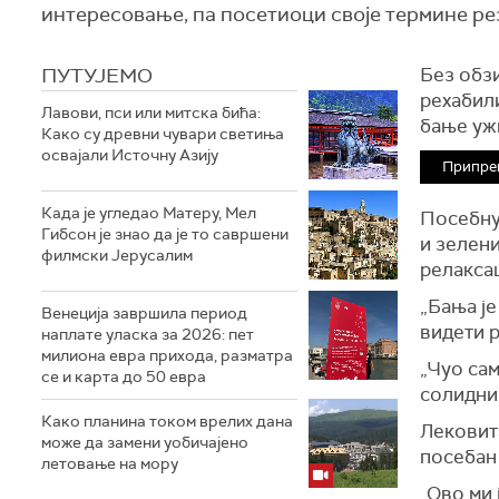
интересовање, па посетиоци своје термине ре
ПУТУЈЕМО
Без обзи
рехабили
Лавови, пси или митска бића:
бање уж
Како су древни чувари светиња
освајали Источну Азију
Припре
Када је угледао Матеру, Мел
Посебну 
Гибсон је знао да је то савршени
и зелени
филмски Јерусалим
релаксац
„Бања је
Венеција завршила период
видети р
наплате уласка за 2026: пет
милиона евра прихода, разматра
„Чуо сам
се и карта до 50 евра
солидни
Како планина током врелих дана
Лековит
може да замени уобичајено
посебан
летовање на мору
„Ово ми 