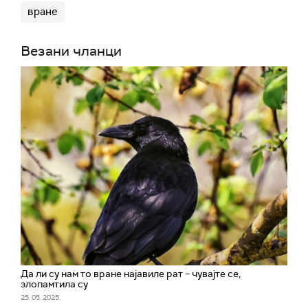
вране
Везани чланци
Да ли су нам то вране најавиле рат – чувајте се,
злопамтила су
25. 05. 2025.