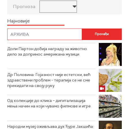
Прогноза
Најновије
Доли Партон добија награду за животно
дело за допринос американа музици
Др Половина: Гојазност није естетски, већ
здравствени проблем – терапија се не сме
прекидати на своју руку
Од колекције до клика – дигитализација
мења начин на који чувамо филмове и игре
Народни музеј оживљава дух Ђуре Јакшића: