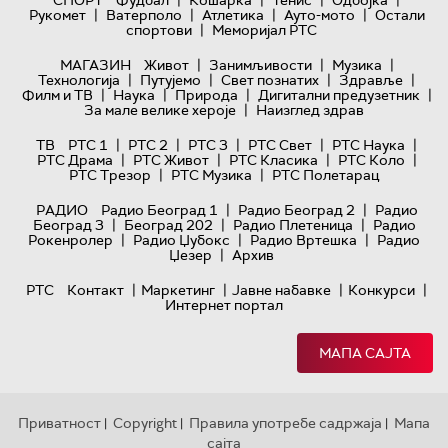
|
|
|
|
Рукомет
Ватерполо
Атлетика
Ауто-мото
Остали
|
спортови
Меморијал РТС
|
|
|
МАГАЗИН
Живот
Занимљивости
Музика
|
|
|
|
Технологијa
Путујемо
Свет познатих
Здравље
|
|
|
|
Филм и ТВ
Наука
Природа
Дигитални предузетник
|
За мале велике хероје
Наизглед здрав
|
|
|
|
|
ТВ
РТС 1
РТС 2
РТС 3
РТС Свет
РТС Наука
|
|
|
|
РТС Драма
РТС Живот
РТС Класика
РТС Коло
|
|
РТС Трезор
РТС Музика
РТС Полетарац
|
|
РАДИО
Радио Београд 1
Радио Београд 2
Радио
|
|
|
Београд 3
Београд 202
Радио Плетеница
Радио
|
|
|
Рокенролер
Радио Џубокс
Радио Вртешка
Радио
|
Џезер
Архив
|
|
|
|
РТС
Контакт
Маркетинг
Јавне набавке
Конкурси
Интернет портал
МАПА САЈТА
Приватност
Copyright
Правила употребе садржаја
Мапа
|
|
|
сајта