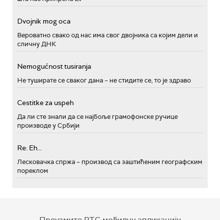
Dvojnik mog oca
Вероватно свако од нас има свог двојника са којим дели и
сличну ДНК
Nemogućnost tusiranja
Не туширате се сваког дана – не стидите се, то је здраво
Cestitke za uspeh
Да ли сте знали да се најбоље грамофонске ручице
производе у Србији
Re: Eh...
Лесковачка спржа – производ са заштићеним географским
пореклом
Преузмите РТС мобилну апликацију