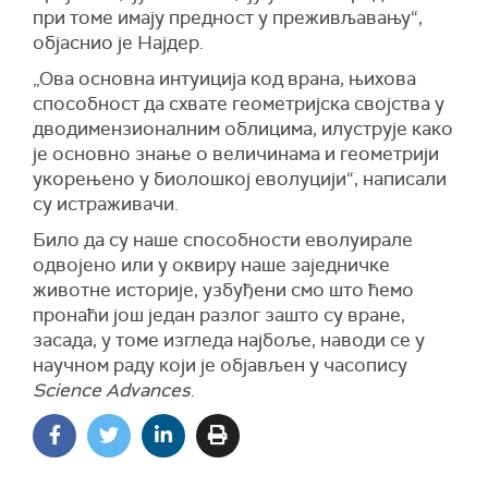
при томе имају предност у преживљавању“,
објаснио је Најдер.
„Ова основна интуиција код врана, њихова
способност да схвате геометријска својства у
дводимензионалним облицима, илуструје како
је основно знање о величинама и геометрији
укорењено у биолошкој еволуцији“, написали
су истраживачи.
Било да су наше способности еволуирале
одвојено или у оквиру наше заједничке
животне историје, узбуђени смо што ћемо
пронаћи још један разлог зашто су вране,
засада, у томе изгледа најбоље, наводи се у
научном раду који је објављен у часопису
Science Advances
.