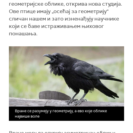
геометријске облике, открива нова студија.
Ове птице имају „осећај за геометрију“
сличан нашем и зато изненађују научнике
који се баве истраживањем њиховог
понашања.
Вране се разумеју у геометрију, а ево које облике
највише воле