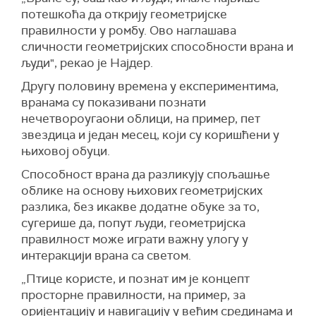
потешкоћа да открију геометријске
правилности у ромбу. Ово наглашава
сличности геометријских способности врана и
људи", рекао је Најдер.
Другу половину времена у експериментима,
вранама су показивани познати
нечетвороугаони облици, на пример, пет
звездица и један месец, који су коришћени у
њиховој обуци.
Способност врана да разликују спољашње
облике на основу њихових геометријских
разлика, без икакве додатне обуке за то,
сугерише да, попут људи, геометријска
правилност може играти важну улогу у
интеракцији врана са светом.
„Птице користе, и познат им је концепт
просторне правилности, на пример, за
оријентацију и навигацију у већим срединама и