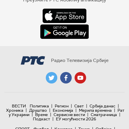
Радио Телевизија Србије
|
|
|
|
ВЕСТИ
Политика
Регион
Свет
Србија данас
|
|
|
|
Хроника
Друштво
Економија
Мерила времена
Рат
|
|
|
|
у Украјини
Време
Сервисне вести
Сматрачница
|
Подкаст
ЕУ могућности 2026
|
|
|
|
СПОРТ
Фудбал
Кошарка
Тенис
Одбојка