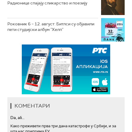
Радионице спајају сликарство и поезију
Роковник 6 – 12. август: Битлси су објавили
пети студијски албум ”Хелп”
КОМЕНТАРИ
Da, ali...
Како преживети прва три дана катастрофе у Србији, и за
шта нас припрема ЕУ