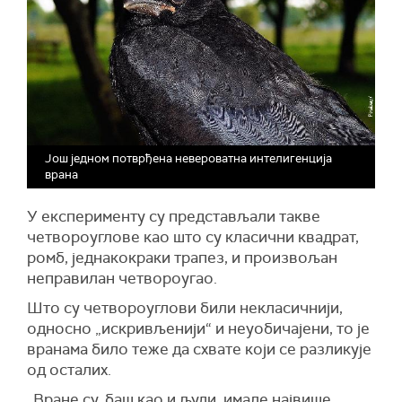
Још једном потврђена невероватна интелигенција
врана
У експерименту су представљали такве
четвороуглове као што су класични квадрат,
ромб, једнакокраки трапез, и произвољан
неправилан четвороугао.
Што су четвороуглови били некласичнији,
односно „искривљенији“ и неуобичајени, то је
вранама било теже да схвате који се разликује
од осталих.
„Вране су, баш као и људи, имале највише