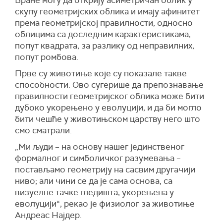
Вране могу да открију асиметричан облик у
скупу геометријских облика и имају афинитет
према геометријској правилности, односно
облицима са доследним карактеристикама,
попут квадрата, за разлику од неправилних,
попут ромбова.
Прве су животиње које су показале такве
способности. Ово сугерише да препознавање
правилности геометријског облика може бити
дубоко укорењено у еволуцији, и да би могло
бити чешће у животињском царству него што
смо сматрали.
„Ми људи – на основу нашег јединственог
формалног и симболичког разумевања –
постављамо геометрију на сасвим другачији
ниво; али чини се да је сама основа, са
визуелне тачке гледишта, укорењена у
еволуцији“, рекао је физиолог за животиње
Андреас Најдер.