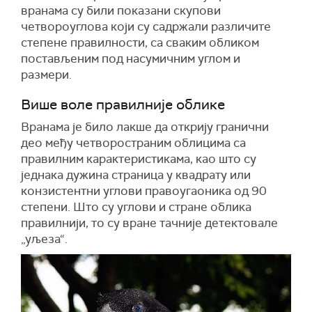
вранама су били показани скупови
четвороуглова који су садржали различите
степене правилности, са сваким обликом
постављеним под насумичним углом и
размери.
Више воле правилније облике
Вранама је било лакше да открију гранични
део међу четвоространим облицима са
правилним карактеристикама, као што су
једнака дужина страница у квадрату или
конзистентни углови правоугаоника од 90
степени. Што су углови и стране облика
правилнији, то су вране тачније детектовале
„уљеза“.