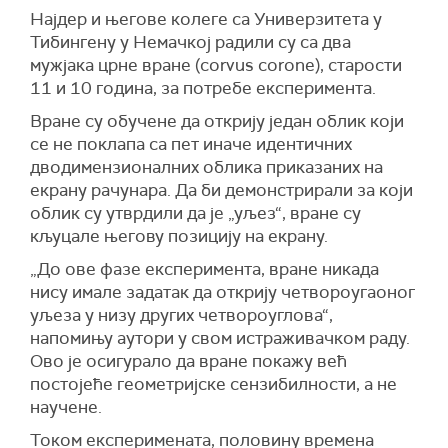
Најдер и његове колеге са Универзитета у
Тибингену у Немачкој радили су са два
мужјака црне вране (corvus corone), старости
11 и 10 година, за потребе експеримента.
Вране су обучене да открију један облик који
се не поклапа са пет иначе идентичних
дводимензионалних облика приказаних на
екрану рачунара. Да би демонстрирали за који
облик су утврдили да је „уљез“, вране су
кљуцале његову позицију на екрану.
„До ове фазе експеримента, вране никада
нису имале задатак да открију четвороугаоног
уљеза у низу других четвороуглова“,
напомињу аутори у свом истраживачком раду.
Ово је осигурало да вране покажу већ
постојеће геометријске сензибилности, а не
научене.
Током експеримената, половину времена