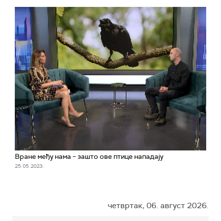
Вране међу нама – зашто ове птице нападају
25. 05. 2023.
четвртак, 06. август 2026.