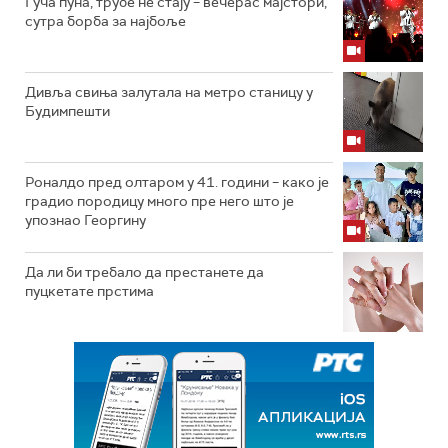
Гуча пуна, трубе не стају – вечерас мајстори,
сутра борба за најбоље
Дивља свиња залутала на метро станицу у
Будимпешти
Роналдо пред олтаром у 41. години – како је
градио породицу много пре него што је
упознао Георгину
Да ли би требало да престанете да
пуцкетате прстима