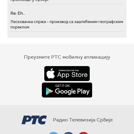
Re: Eh...
Лесковачка спржа – производ са заштићеним географским
пореклом
Преузмите РТС мобилну апликацију
Радио Телевизија Србије