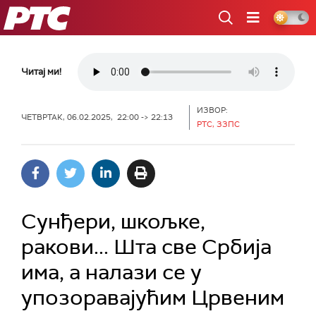
РТС
Читај ми!
ИЗВОР:
ЧЕТВРТАК, 06.02.2025, 22:00 -> 22:13
РТС, ЗЗПС
Сунђери, шкољке,
ракови... Шта све Србија
има, а налази се у
упозоравајућим Црвеним