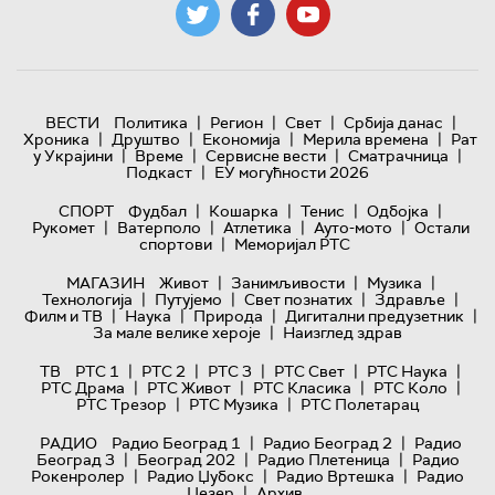
|
|
|
|
ВЕСТИ
Политика
Регион
Свет
Србија данас
|
|
|
|
Хроника
Друштво
Економија
Мерила времена
Рат
|
|
|
|
у Украјини
Време
Сервисне вести
Сматрачница
|
Подкаст
ЕУ могућности 2026
|
|
|
|
СПОРТ
Фудбал
Кошарка
Тенис
Одбојка
|
|
|
|
Рукомет
Ватерполо
Атлетика
Ауто-мото
Остали
|
спортови
Меморијал РТС
|
|
|
МАГАЗИН
Живот
Занимљивости
Музика
|
|
|
|
Технологијa
Путујемо
Свет познатих
Здравље
|
|
|
|
Филм и ТВ
Наука
Природа
Дигитални предузетник
|
За мале велике хероје
Наизглед здрав
|
|
|
|
|
ТВ
РТС 1
РТС 2
РТС 3
РТС Свет
РТС Наука
|
|
|
|
РТС Драма
РТС Живот
РТС Класика
РТС Коло
|
|
РТС Трезор
РТС Музика
РТС Полетарац
|
|
РАДИО
Радио Београд 1
Радио Београд 2
Радио
|
|
|
Београд 3
Београд 202
Радио Плетеница
Радио
|
|
|
Рокенролер
Радио Џубокс
Радио Вртешка
Радио
|
Џезер
Архив