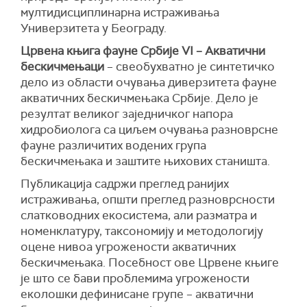
мултидисциплинарна истраживања
Универзитета у Београду.
Црвена књига фауне Србије VI – Акватични
бескичмењаци
– свеобухватно је синтетичко
дело из области очувања диверзитета фауне
акватичних бескичмењака Србије. Дело је
резултат великог заједничког напора
хидробиолога са циљем очувања разноврсне
фауне различитих водених група
бескичмењака и заштите њихових станишта.
Публикација садржи преглед ранијих
истраживања, општи преглед разноврсности
слатководних екосистема, али разматра и
номенклатуру, таксономију и методологију
оцене нивоа угрожености акватичних
бескичмењака. Посебност ове Црвене књиге
је што се бави проблемима угрожености
еколошки дефинисане групе – акватични