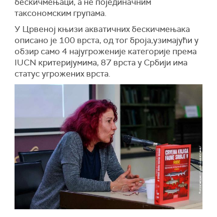
бескичмењаци, а не појединачним
таксономским групама.
У Црвеној књизи акватичних бескичмењака
описано је 100 врста, од тог броја,узимајући у
обзир само 4 најугроженије категорије према
IUCN критеријумима, 87 врста у Србији има
статус угрожених врста.