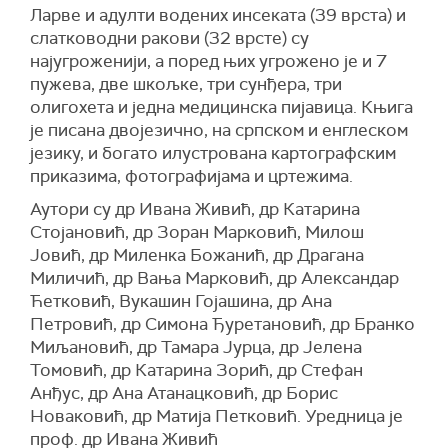
Ларве и адулти водених инсеката (39 врста) и
слатководни ракови (32 врсте) су
најугроженији, а поред њих угрожено је и 7
пужева, две шкољке, три сунђера, три
олигохета и једна медицинска пијавица. Књига
је писана двојезично, на српском и енглеском
језику, и богато илустрована картографским
приказима, фотографијама и цртежима.
Аутори су др Ивана Живић, др Катарина
Стојановић, др Зоран Марковић, Милош
Јовић, др Миленка Божанић, др Драгана
Миличић, др Вања Марковић, др Александар
Ћетковић, Вукашин Гојашина, др Ана
Петровић, др Симона Ђуретановић, др Бранко
Миљановић, др Тамара Јурца, др Јелена
Томовић, др Катарина Зорић, др Стефан
Анђус, др Ана Атанацковић, др Борис
Новаковић, др Матија Петковић. Уредница је
проф. др Ивана Живић