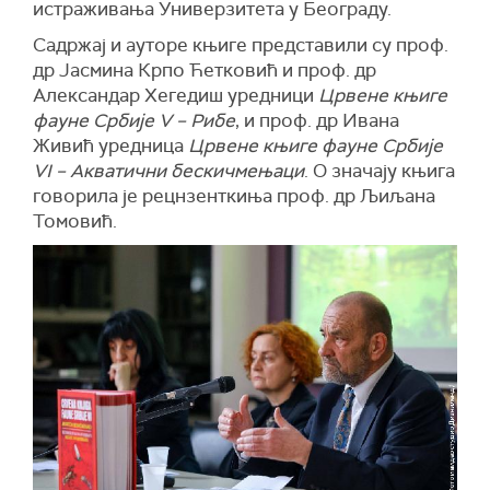
истраживања Универзитета у Београду.
Садржај и ауторе књиге представили су проф.
др Јасмина Крпо Ћетковић и проф. др
Александар Хегедиш уредници
Црвене књиге
фауне Србије V – Рибе
, и проф. др Ивана
Живић уредница
Црвене књиге фауне Србије
VI – Акватични бескичмењаци
. О значају књига
говорила је рецнзенткиња проф. др Љиљана
Томовић.