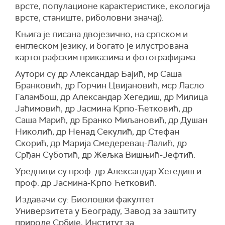
врсте, популационе карактеристике, екологија
врсте, станиште, риболовни значај).
Књига је писана двојезично, на српском и
енглеском језику, и богато је илустрована
картографским приказима и фотографијама.
Аутори су др Александар Бајић, мр Саша
Бранковић, др Горчин Цвијановић, мср Ласло
Галамбош, др Александар Хегедиш, др Милица
Јаћимовић, др Јасмина Крпо-Ћетковић, др
Саша Марић, др Бранко Миљановић, др Душан
Николић, др Ненад Секулић, др Стефан
Скорић, др Марија Смедеревац-Лалић, др
Срђан Суботић, др Жељка Вишњић-Јефтић.
Уредници су проф. др Александар Хегедиш и
проф. др Јасмина-Крпо Ћетковић.
Издавачи су: Биолошки факултет
Универзитета у Београду, Завод за заштиту
природе Србије, Институт за