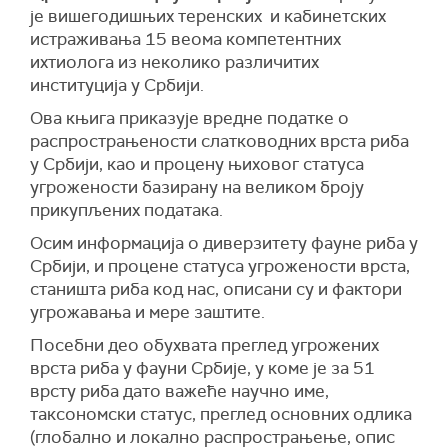
је вишегодишњих теренских и кабинетских
истраживања 15 веома компетентних
ихтиолога из неколико различитих
институција у Србији.
Ова књига приказује вредне податке о
распрострањености слатководних врста риба
у Србији, као и процену њиховог статуса
угрожености базирану на великом броју
прикупљених података.
Осим информација о диверзитету фауне риба у
Србији, и процене статуса угрожености врста,
станишта риба код нас, описани су и фактори
угрожавања и мере заштите.
Посебни део обухвата преглед угрожених
врста риба у фауни Србије, у коме је за 51
врсту риба дато важеће научно име,
таксономски статус, преглед основних одлика
(глобално и локално распрострањење, опис