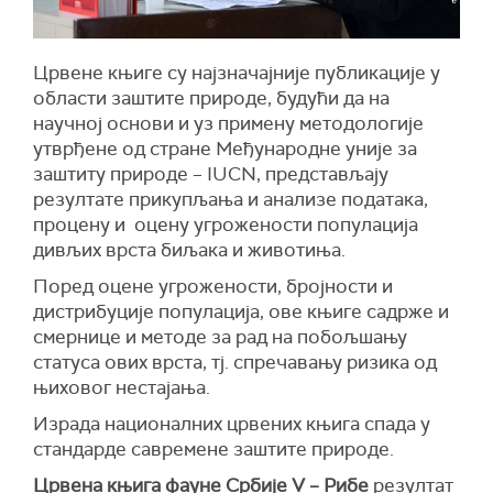
Црвене књиге су најзначајније публикације у
области заштите природе, будући да на
научној основи и уз примену методологије
утврђене од стране Међународне уније за
заштиту природе – IUCN, представљају
резултате прикупљања и анализе података,
процену и оцену угрожености популација
дивљих врста биљака и животиња.
Поред оцене угрожености, бројности и
дистрибуције популација, ове књиге садрже и
смернице и методе за рад на побољшању
статуса ових врста, тј. спречавању ризика од
њиховог нестајања.
Израда националних црвених књига спада у
стандарде савремене заштите природе.
Црвена књига фауне Србије V – Рибе
резултат