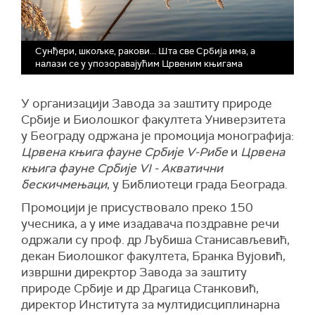
Сунђери, шкољке, ракови... Шта све Србија има, а
налази се у упозоравајућим Црвеним књигама
У организацији Завода за заштиту природе
Србије и Биолошког факултетa Универзитета
у Београду одржана је промоција монографија:
Црвена књига фауне Србије V-Рибе
и
Црвена
књига фауне Србије VI - Акватични
бескичмењаци
, у Библиотеци града Београда.
Промоцији је присуствовало преко 150
учесника, а у име изадавача поздравне речи
одржали су проф. др Љубиша Станисављевић,
декан Биолошког факултета, Бранка Вујовић,
извршни дирекртор Завода за заштиту
природе Србије и др Драгица Станковић,
директор Института за мултидисциплинарна