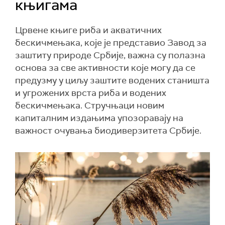
књигама
Црвене књиге риба и акватичних
бескичмењака, које је представио Завод за
заштиту природе Србије, важна су полазна
основа за све активности које могу да се
предузму у циљу заштите водених станишта
и угрожених врста риба и водених
бескичмењака. Стручњаци новим
капиталним издањима упозоравају на
важност очувања биодиверзитета Србије.