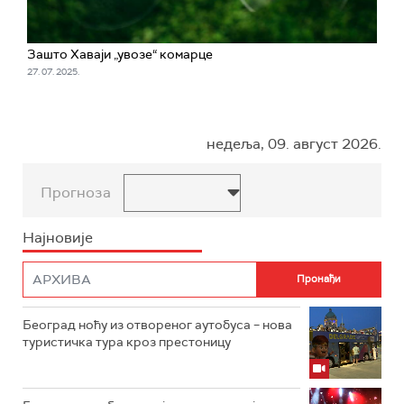
Зашто Хаваји „увозе“ комарце
27. 07. 2025.
недеља, 09. август 2026.
Прогноза
Најновије
Београд ноћу из отвореног аутобуса – нова
туристичка тура кроз престоницу