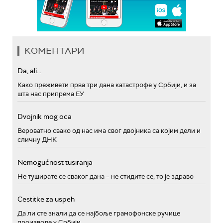
КОМЕНТАРИ
Da, ali...
Како преживети прва три дана катастрофе у Србији, и за
шта нас припрема ЕУ
Dvojnik mog oca
Вероватно свако од нас има свог двојника са којим дели и
сличну ДНК
Nemogućnost tusiranja
Не туширате се сваког дана – не стидите се, то је здраво
Cestitke za uspeh
Да ли сте знали да се најбоље грамофонске ручице
производе у Србији