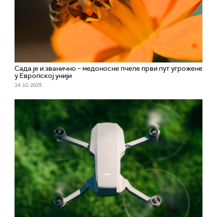
Сада је и званично – медоносне пчеле први пут угрожене
у Европској унији
14. 10. 2025.