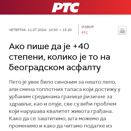
РТС
ИЗВОР:
ЧЕТВРТАК, 11.07.2024, 10:50 -> 15:20
РТС
Ако пише да је +40
степени, колико је то на
београдском асфалту
Лето је увек било синоним за нешто лепо,
али смена топлотних таласа који достижу у
урбаним срединама границе ризичне за
здравље, као и олује, све су већи проблем
који нарушава квалитет живота грађана.
Како да се заштитимо, шта можемо да
променимо и како да читамо податке из