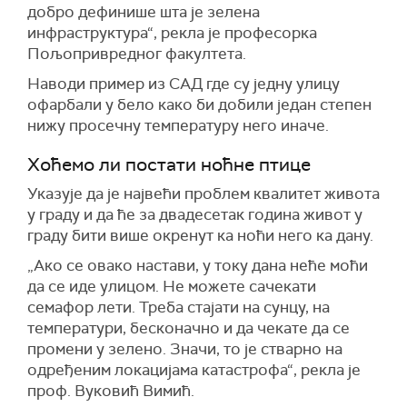
добро дефинише шта је зелена
инфраструктура“, рекла је професорка
Пољопривредног факултета.
Наводи пример из САД где су једну улицу
офарбали у бело како би добили један степен
нижу просечну температуру него иначе.
Хоћемо ли постати ноћне птице
Указује да је највећи проблем квалитет живота
у граду и да ће за двадесетак година живот у
граду бити више окренут ка ноћи него ка дану.
„Ако се овако настави, у току дана неће моћи
да се иде улицом. Не можете сачекати
семафор лети. Треба стајати на сунцу, на
температури, бесконачно и да чекате да се
промени у зелено. Значи, то је стварно на
одређеним локацијама катастрофа“, рекла је
проф. Вуковић Вимић.