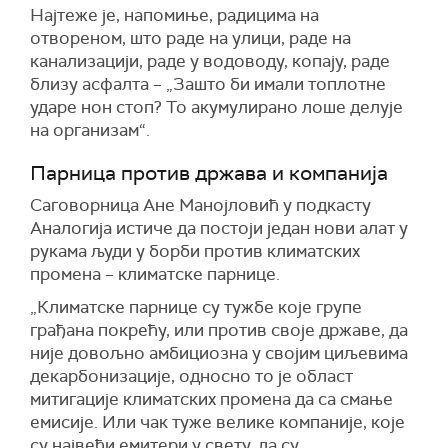
Најтеже је, напомиње, радицима на
отвореном, што раде на улици, раде на
канализацији, раде у водоводу, копају, раде
близу асфалта – „Зашто би имали топлотне
ударе нон стоп? То акумулирано лоше делује
на организам“.
Парница против држава и компанија
Саговорница Ане Манојловић у подкасту
Аналогија истиче да постоји један нови алат у
рукама људи у борби против климатских
промена – климатске парнице.
„Климатске парнице су тужбе које групе
грађана покрећу, или против своје државе, да
није довољно амбициозна у својим циљевима
декарбонизације, односно то је област
митигације климатских промена да са смање
емисије. Или чак туже велике компаније, које
су највећи емитери у свету, да су