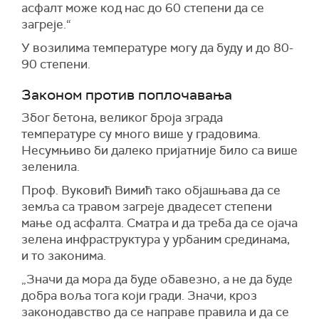
асфалт може код нас до 60 степени да се
загреје.“
У возилима температуре могу да буду и до 80-
90 степени.
Законом против поплочавања
Због бетона, великог броја зграда
температуре су много више у градовима.
Несумњиво би далеко пријатније било са више
зеленила.
Проф. Вуковић Вимић тако објашњава да се
земља са травом загреје двадесет степени
мање од асфалта. Сматра и да треба да се ојача
зелена инфраструктура у урбаним срединама,
и то законима.
„Значи да мора да буде обавезно, а не да буде
добра воља тога који гради. Значи, кроз
законодавство да се направе правила и да се