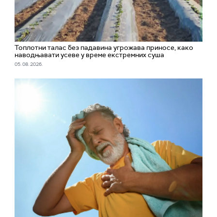
Топлотни талас без падавина угрожава приносе, како
наводњавати усеве у време екстремних суша
05. 08. 2026.