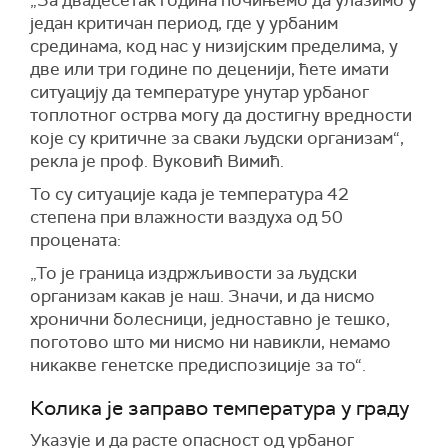
„За двадесетак година почињемо да улазимо у
један критичан период, где у урбаним
срединама, код нас у низијским пределима, у
две или три године по деценији, ћете имати
ситуацију да температуре унутар урбаног
топлотног острва могу да достигну вредности
које су критичне за сваки људски организам“,
рекла је проф. Вуковић Вимић.
То су ситуације када је температура 42
степена при влажности ваздуха од 50
процената:
„То је граница издржљивости за људски
организам какав је наш. Значи, и да нисмо
хронични болесници, једноставно је тешко,
поготово што ми нисмо ни навикли, немамо
никакве генетске предиспозиције за то“.
Колика је заправо температура у граду
Указује и да расте опасност од урбаног