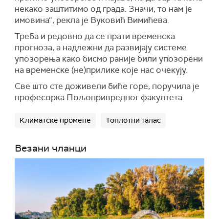
некако заштитимо од града. Значи, то нам је
имовина“, рекла је Вуковић Вимићева.
Треба и редовно да се прати временска
прогноза, а надлежни да развијају системе
упозорења како бисмо раније били упозорени
на временске (не)прилике које нас очекују.
Све што сте доживели биће горе, поручила је
професорка Пољопривредног факултета.
Климатске промене
Топлотни талас
Везани чланци