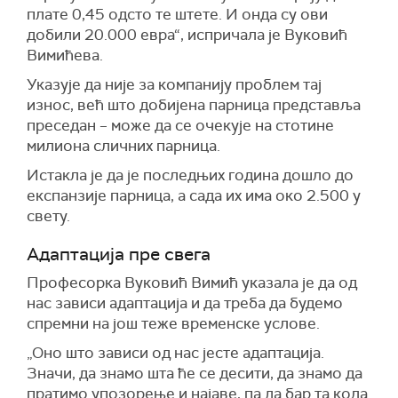
плате 0,45 одсто те штете. И онда су ови
добили 20.000 евра“, испричала је Вуковић
Вимићева.
Указује да није за компанију проблем тај
износ, већ што добијена парница представља
преседан – може да се очекује на стотине
милиона сличних парница.
Истакла је да је последњих година дошло до
експанзије парница, а сада их има око 2.500 у
свету.
Адаптација пре свега
Професорка Вуковић Вимић указала је да од
нас зависи адаптација и да треба да будемо
спремни на још теже временске услове.
„Оно што зависи од нас јесте адаптација.
Значи, да знамо шта ће се десити, да знамо да
пратимо упозорење и најаве, па да бар та кола