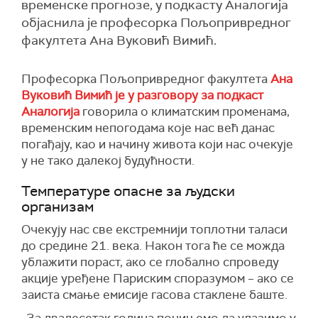
временске прогнозе, у подкасту Аналогија
објаснила је професорка Пољопривредног
факултета Ана Вуковић Вимић.
Професорка Пољопривредног факултета
Ана
Вуковић Вимић је у разговору за подкаст
Аналогија
говорила о климатским променама,
временским непогодама које нас већ данас
погађају, као и начину живота који нас очекује
у не тако далекој будућности.
Температуре опасне за људски
организам
Очекују нас све екстремнији топлотни таласи
до средине 21. века. Након тога ће се можда
ублажити пораст, ако се глобално спроведу
акције уређене Париским споразумом – ако се
заиста смање емисије гасова стаклене баште.