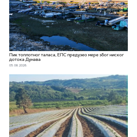
Пик топлотног таласа, ЕПС предузео мере због ниског
дотока Дунава
05. 08. 2026.