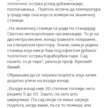
топлотног острва услед урбанизације,
поплачавања... Притом, истиче да температура
у граду није она која се измери на званичној
станици.
„На званичној станици се ради по стандарду
Светске метеоролошке организације. То је на
два метра висине, изнад травнате површине,
на отвореном простору. Значи, нама је једина
станица која нам је баш под ефектом урбаног
топлотног острва Карађорђев парк. Сад
пазите, то је парк“, рекла је проф. Вуковић
Вимић.
Објашњава да се загрева подлога, која затим
додатно утиче на ваздух изнад:
„Ваздух изнад није 20 степени топлији, него
рецимо 5 до 10. Зашто, па зато што
циркулише. Па сад негде се мање загреје
подлога, негде више, па се то помеша, али