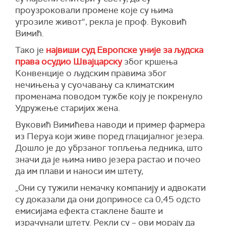
проузроковали промене које су њима
угрозиле живот“, рекла је проф. Вуковић
Вимић.
Тако је
највиши суд Европске уније за људска
права осудио Швајцарску
због кршења
Конвенције о људским правима због
нечињења у суочавању са климатским
променама поводом тужбе коју је покренуло
Удружење старијих жена.
Вуковић Вимићева наводи и пример фармера
из Перуа који живе поред глацијалног језера.
Дошло је до убрзаног топљења ледника, што
значи да је њима ниво језера растао и почео
да им плави и наноси им штету,
„Они су тужили немачку компанију и адвокати
су доказали да они доприносе са 0,45 одсто
емисијама ефекта стаклене баште и
израчунали штету. Рекли су – ови морају да