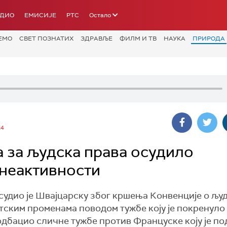
АДИО
ЕМИСИЈЕ
РТС
Остало
ЕМО
СВЕТ ПОЗНАТИХ
ЗДРАВЉЕ
ФИЛМ И ТВ
НАУКА
ПРИРОДА
24
а за људска права осудило
 неактивности
осудио је Швајцарску због кршења Конвенције о љу
тским променама поводом тужбе коју је покренуло
 одбацио сличне тужбе против Француске коју је п