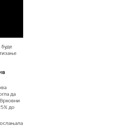
а буде
стизање
ив
ова
огла да
 Врховни
25% до
, ослањала