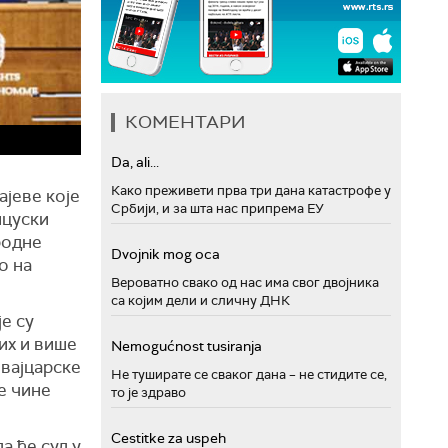
КОМЕНТАРИ
Da, ali...
Како преживети прва три дана катастрофе у
ајеве које
Србији, и за шта нас припрема ЕУ
нцуски
родне
Dvojnik mog oca
о на
Вероватно свако од нас има свог двојника
са којим дели и сличну ДНК
је су
их и више
Nemogućnost tusiranja
Швајцарске
Не туширате се сваког дана – не стидите се,
не чине
то је здраво
Cestitke za uspeh
а ће суд у