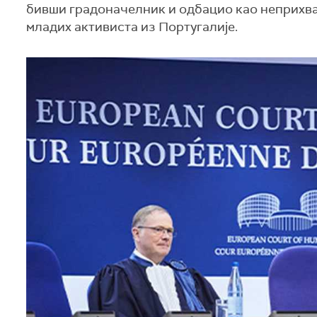
бивши градоначелник и одбацио као неприхват
младих активиста из Португалије.