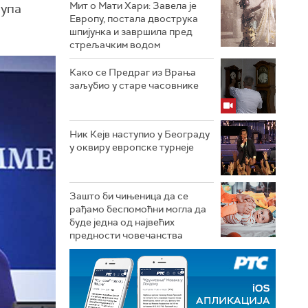
Мит о Мати Хари: Завела је
рупа
Европу, постала двострука
шпијунка и завршила пред
стрељачким водом
Како се Предраг из Врања
заљубио у старе часовнике
Ник Кејв наступио у Београду
у оквиру европске турнеје
Зашто би чињеница да се
рађамо беспомоћни могла да
буде једна од највећих
предности човечанства