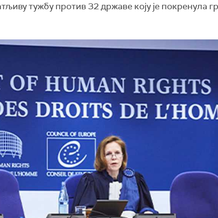
љиву тужбу против 32 државе коју је покренула г