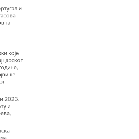
ортугал и
гасова
овна
рки које
ајцарског
године,
ајвише
ог
и 2023.
ту и
рева,
.
нска
има