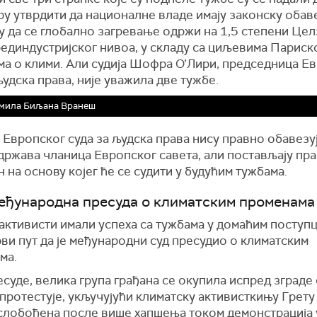
у утврдити да националне владе имају законску обав
у да се глобално загревање одржи на 1,5 степени Цел
единдустријског нивоа, у складу са циљевима Париск
ма о клими. Али судија Шофра О’Лири, председница Е
људска права, није уважила две тужбе.
мила Биљана Вранеш
Европског суда за људска права нису правно обавезу
држава чланица Европског савета, али постављају пр
 на основу којег ће се судити у будућим тужбама.
еђународна пресуда о климатским променама
активисти имали успеха са тужбама у домаћим поступ
рви пут да је међународни суд пресудио о климатским
ма.
суде, велика група грађана се окупила испред зграде 
 протестује, укључујући климатску активисткињу Грету
ослобођена после више хапшења током демонстрација 