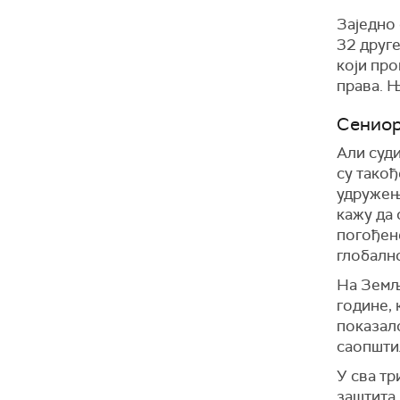
Заједно 
32 друге
који пр
права. Њ
Сениор
Али суди
су такођ
удружења
кажу да 
погођен
глобалн
На Земљ
године, 
показало
саопштил
У сва тр
заштита