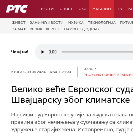
РТС
ВЕСТИ
СПОРТ
OKO
МАГАЗИН
ТВ
Р
ЖИВОТ
ЗАНИМЉИВОСТИ
МУЗИКА
ТЕХНОЛОГИЈA
ПУТУЈ
ЗА МАЛЕ ВЕЛИКЕ ХЕРОЈЕ
НАИЗГЛЕД ЗДРАВ
Читај ми!
ИЗВОР:
УТОРАК, 09.04.2024, 16:50 -> 21:34
РТС, ECHR.COE.INT, FRANCE
Велико веће Европског суд
Швајцарску због климатске
Највиши суд Европске уније за људска права 
правима због нечињења у суочавању са клима
Удружење старијих жена. Истовремено, суд је