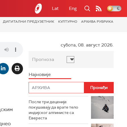
Lat
Eng
ДИГИТАЛНИ ПРЕДУЗЕТНИК
КУЛТУРНО
АРХИВА РУБРИКА
субота, 08. август 2026.
Прогноза
Најновије
После три деценије
покушавају да врате тело
дским
индијског алпинисте са
Евереста
однео