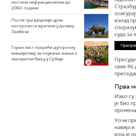
постане нефункционална до
Стразбур
2060. године
осигурај
изнад пр
После три деценије црни
носорози се вратили у долину
споразу
Замбези
суда за 
Припре
Горки лист покреће дугорочну
иницијативу за очување знања о
лековитом биљу у Србији
Пресуде 
свих 46 
преседан
Прва м
Иако су 
је био п
промена
Уочи пре
навија и
која је 