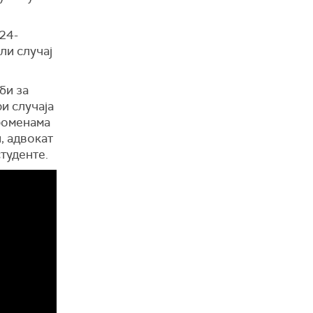
 24-
ли случај
би за
и случаја
променама
, адвокат
туденте.