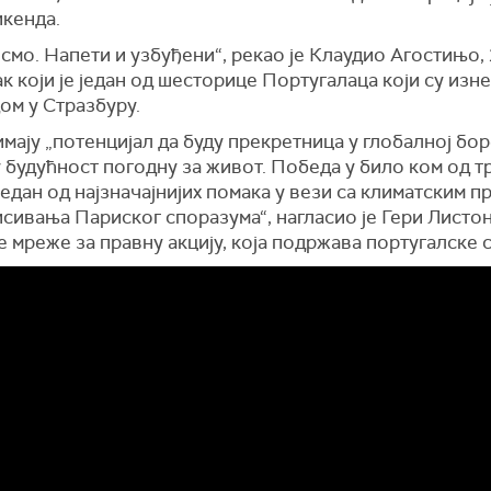
икенда.
смо. Напети и узбуђени“, рекао је Клаудио Агостињо,
 који је један од шесторице Португалаца који су изне
ом у Стразбуру.
мају „потенцијал да буду прекретница у глобалној бор
будућност погодну за живот. Победа у било ком од тр
један од најзначајнијих помака у вези са климатским 
сивања Париског споразума“, нагласио је Гери Листон
 мреже за правну акцију, која подржава португалске с