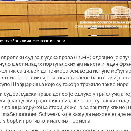
арску због климатске неактивности
европски суд за људска права (ECHR) одбацио је случ
нуло шест младих португалских активиста и један фра
челник са циљем да примора земље да испуне међуна
за смањење емисије гасова стаклене баште, али је ста
рупе Швајцаркиња које су такође тражиле такве мере.
 суд за људска права донео је одлуке у три случаја ко
ли француски градоначелник, шест португалских млад
0 чланица Удружења старијих жена за заштиту климе 
KlimaSeniorinnen Schweiz), које кажу да њихове владе 
 у борби против климатских промена.
 све три странке које су поднеле тужбе су се надали д