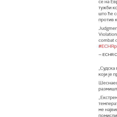
се на Ев
тужби ко
што ће с
против 
Judgment
Violation
combat c
#ECHRp
— ECHR 
„Судска 
који је 
Шеснаес
размишља
„Екстре
температ
ме најви
помислил