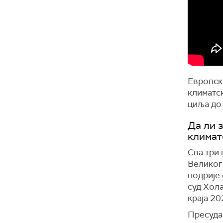
Европска
климатс
циља до
Да ли 
климат
Сва три 
Великог 
подрије
суд Хола
краја 20
Пресуда 