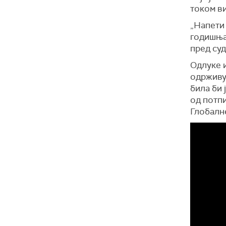
током в
„Напети 
годишњак
пред суд
Одлуке и
одрживу 
била би 
од потпи
Глобалне