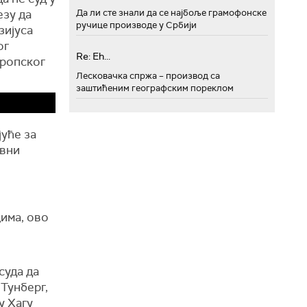
езу да
Да ли сте знали да се најбоље грамофонске
ручице производе у Србији
зијуса
ог
Re: Eh...
вропског
Лесковачка спржа – производ са
заштићеним географским пореклом
јуће за
авни
цима, ово
суда да
 Тунберг,
у Хагу