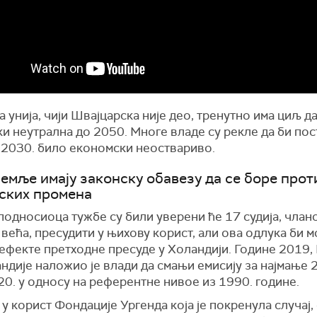
 унија, чији Швајцарска није део, тренутно има циљ д
ки неутрална до 2050. Многе владе су рекле да би по
 2030. било економски неоствариво.
земље имају законску обавезу да се боре прот
ских промена
подносиоца тужбе су били уверени ће 17 судија, члан
већа, пресудити у њихову корист, али ова одлука би м
 ефекте претходне пресуде у Холандији. Године 2019,
ндије наложио је влади да смањи емисију за најмање 
20. у односу на референтне нивое из 1990. године.
у корист Фондације Ургенда која је покренула случај