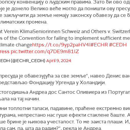
ропску конвенцију о људским правима. Зато би ово о
је је донело Велико веће могло да поништи ову пресу
е закључити да земље немају законску обавезу да се 
климатских промена.
 Verein KlimaSeniorinnen Schweiz and Others v. Switzerl
s of the Convention for failing to implement sufficient m
limate change
https://t.co/9yp2paHV4I
#ECHR
#CEDH
ress
pic.twitter.com/q7DE9m81IZ
CEDH (@ECHR_CEDH)
April 9, 2024
пресуда је обавезујућа за све земље“, навео Денис ва
представљао Фондацију Ургенда у Холандији.
тогодишња Андреа дос Сантос Оливиера из Португали
ла на тај начин.
мни топлотни таласи, падавине, праћене екстремно в
урама, непрестано нас гуше ефекти стаклене баште. 
ше брине је њихова учесталост. То ме заиста плаши. И,
а сам, па, шта да радим?“, рекла је Андреа.