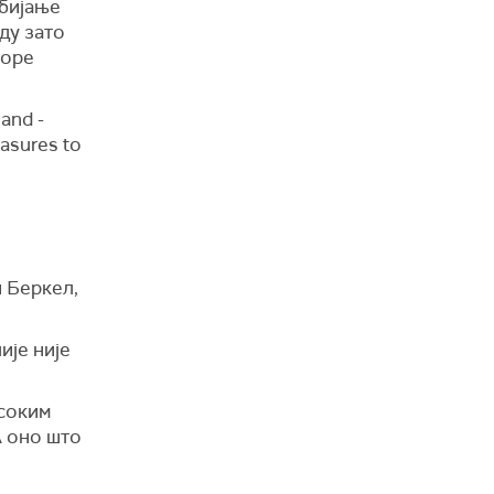
дбијање
ду зато
боре
and -
easures to
н Беркел,
је није
исоким
А оно што