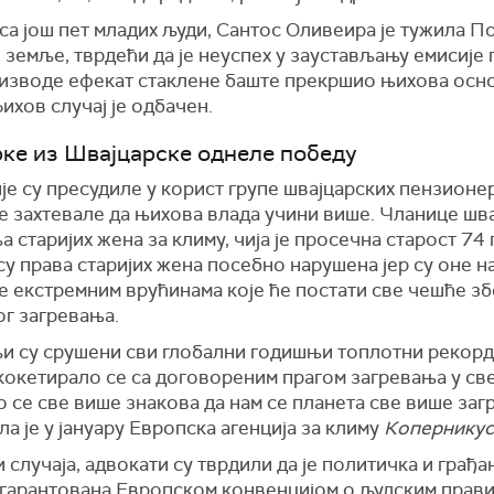
са још пет младих људи, Сантос Оливеира је тужила П
 земље, тврдећи да је неуспех у заустављању емисије 
оизводе ефекат стаклене баште прекршио њихова осн
ихов случај је одбачен.
ке из Швајцарске однеле победу
је су пресудиле у корист групе швајцарских пензионе
е захтевале да њихова влада учини више. Чланице шв
 старијих жена за климу, чија је просечна старост 74 
су права старијих жена посебно нарушена јер су оне н
е екстремним врућинама које ће постати све чешће зб
ог загревања.
и су срушени сви глобални годишњи топлотни рекорд
кокетирало се са договореним прагом загревања у све
 се све више знакова да нам се планета све више заг
а је у јануару Европска агенција за климу
Коперникус
и случаја, адвокати су тврдили да је политичка и грађа
 гарантована Европском конвенцијом о људским прав