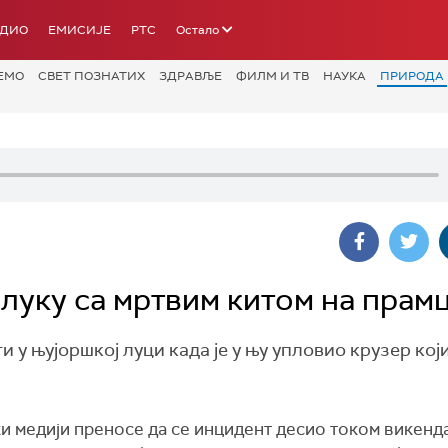
АДИО
ЕМИСИЈЕ
РТС
Остало
ЕМО
СВЕТ ПОЗНАТИХ
ЗДРАВЉЕ
ФИЛМ И ТВ
НАУКА
ПРИРОДА
луку са мртвим китом на прам
 у њујоршкој луци када је у њу упловио крузер који
 медији преносе да се инцидент десио током викенда