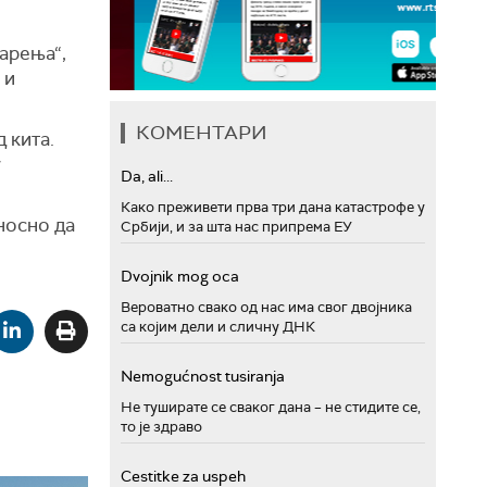
арења“,
 и
КОМЕНТАРИ
 кита.
у
Da, ali...
Како преживети прва три дана катастрофе у
дносно да
Србији, и за шта нас припрема ЕУ
Dvojnik mog oca
Вероватно свако од нас има свог двојника
са којим дели и сличну ДНК
Nemogućnost tusiranja
Не туширате се сваког дана – не стидите се,
то је здраво
Cestitke za uspeh