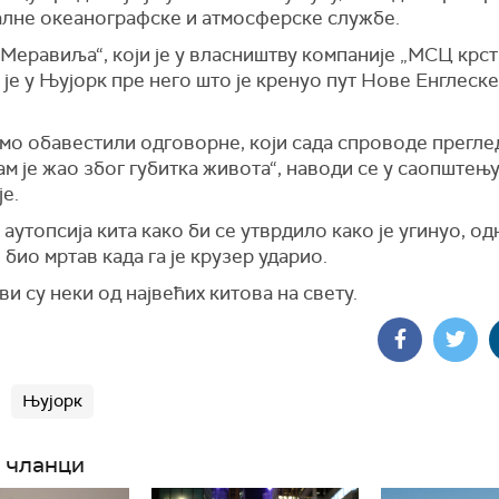
лне океанографске и атмосферске службе.
Меравиља“, који је у власништву компаније „МСЦ крст
је у Њујорк пре него што је кренуо пут Нове Енглеске
мо обавестили одговорне, који сада спроводе преглед
м је жао због губитка живота“, наводи се у саопштењ
е.
е аутопсија кита како би се утврдило како је угинуо, о
ћ био мртав када га је крузер ударио.
ви су неки од највећих китова на свету.
Њујорк
 чланци