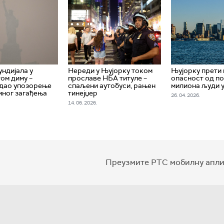
ндијала у
Нереди у Њујорку током
Њујорку прети
ом диму –
прославе НБА титуле –
опасност од по
здао упозорење
спаљени аутобуси, рањен
милиона људи 
мног загађења
тинејџер
26. 04. 2026.
14. 06. 2026.
Преузмите РТС мобилну апли