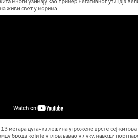
кита многи узимају као пример негативног утицаја вел
на живи свет у морима.
 13 метара дугачка лешина угрожене врсте сеј-китова
амцу брода који је упловљавао у луку, наводи портпар