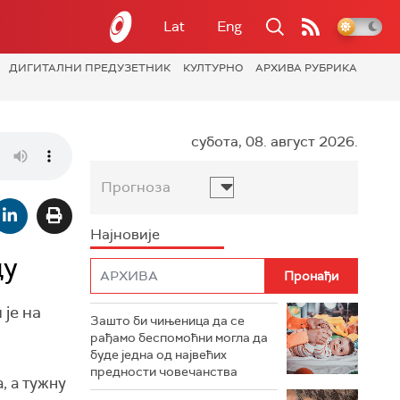
Lat
Eng
ДИГИТАЛНИ ПРЕДУЗЕТНИК
КУЛТУРНО
АРХИВА РУБРИКА
субота, 08. август 2026.
Прогноза
Најновије
цу
 је на
Зашто би чињеница да се
рађамо беспомоћни могла да
буде једна од највећих
предности човечанства
, а тужну