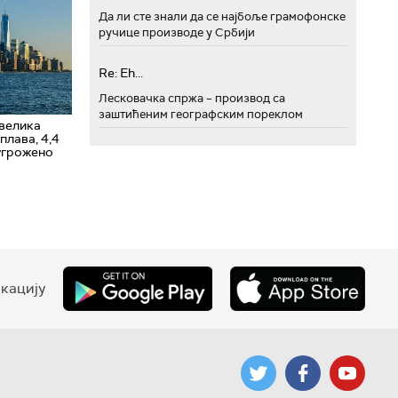
Да ли сте знали да се најбоље грамофонске
ручице производе у Србији
Re: Eh...
Лесковачка спржа – производ са
заштићеним географским пореклом
 велика
плава, 4,4
угрожено
кацију