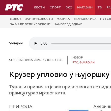
РТС
ВЕСТИ
СПОРТ
OKO
МАГАЗИН
ТВ
Р
ЖИВОТ
ЗАНИМЉИВОСТИ
МУЗИКА
ТЕХНОЛОГИЈA
ПУТУЈ
ЗА МАЛЕ ВЕЛИКЕ ХЕРОЈЕ
НАИЗГЛЕД ЗДРАВ
Читај ми!
ИЗВОР:
ЧЕТВРТАК, 09.05.2024, 17:00 -> 17:33
РТС, GUARDIAN
Крузер упловио у њујоршку 
Тужан и прилично језив призор могао се видети
прамцу гурао мртвог кита.
ПРИРОДА
Амерички