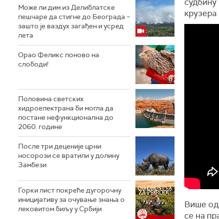
судбину 
Може ли дим из Делиблатске
крузера 
пешчаре да стигне до Београда –
зашто је ваздух загађен и усред
лета
Орао Феликс поново на
слободи!
Половина светских
хидроелектрана би могла да
постане нефункционална до
2060. године
После три деценије црни
носорози се вратили у долину
Замбези
Горки лист покреће дугорочну
иницијативу за очување знања о
Више од
лековитом биљу у Србији
се на пр