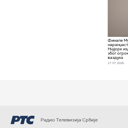
Финале Му
наранџаст
Њујорк и
због огро
ваздуха
17. 07. 2026.
Радио Телевизија Србије