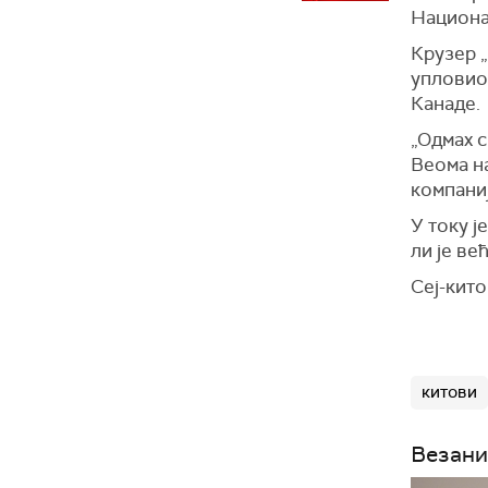
Национа
Крузер „
упловио 
Канаде.
„Одмах с
Веома на
компаниј
У току ј
ли је ве
Сеј-кито
китови
Везани