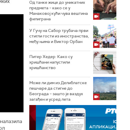
иких
Од танке жице до уникатних
предмета – како се у
Манаковој кући чува вештина
филиграна
У Гучу на Сабор трубача први
стигли гости из иностранства,
међу њима и Виктор Орбан
Питер Хедер: Како су
хришћани напустили
хришћанство
Може ли дим из Делиблатске
пешчаре да стигне до
Београда – зашто је ваздух
загађен и усред лета
 налазила
ол