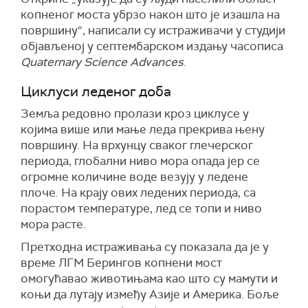
копненог моста убрзо након што је изашла на
површину“, написали су истраживачи у студији
објављеној у септембарском издању часописа
Quaternary Science Advances
.
Циклуси леденог доба
Земља редовно пролази кроз циклусе у
којима више или мање леда прекрива њену
површину. На врхунцу сваког глечерског
периода, глобални ниво мора опада јер се
огромне количине воде везују у ледене
плоче. На крају ових ледених периода, са
порастом температуре, лед се топи и ниво
мора расте.
Претходна истраживања су показала да је у
време
ЛГМ
Берингов копнен
и
мост
омогућава
о
животињама као што су мамути и
коњи да лутају између Азије и Америка. Боље