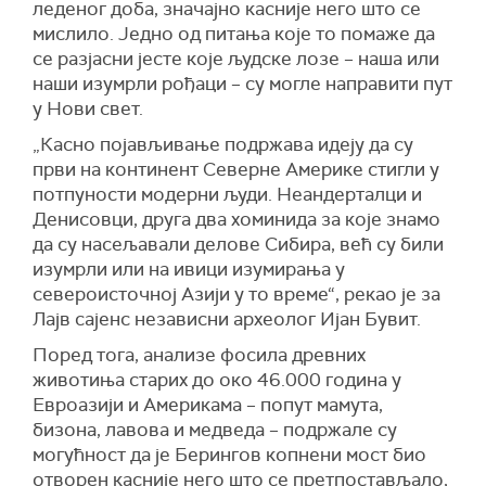
леденог доба, значајно касније него што се
мислило. Једно од питања које то помаже да
се разјасни јесте које људске лозе
–
наша или
наши изумрли рођаци
–
су могле направити пут
у Нови свет.
„Касно појављивање подржава идеју да су
први на континент Северне Америке стигли у
потпуности модерни људи. Неандерталци и
Денисовци, друга два хоминида за које знамо
да су насељавали делове Сибира, већ су били
изумрли или на ивици изумирања у
североисточној Азији у то време“, рекао је за
Лајв сајенс
независни археолог Ијан Бувит.
Поред тога, анализе фосила древних
животиња старих до око 46.000 година у
Евроазији и Америкама
–
попут мамута,
бизона, лавова и медведа
–
подржале су
могућност да је Берингов копнен
и
мост
би
о
отворен касније него што се претпостављало,