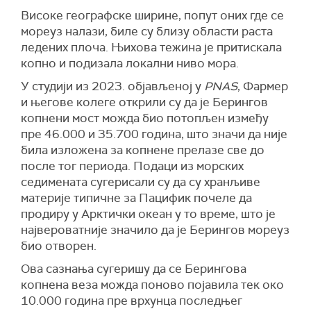
Високе географске ширине, попут оних где се
мореуз налази, биле су близу области раста
ледених плоча. Њихова тежина је притискала
копно и подизала локални ниво мора.
У студији из 2023. објављеној у
PNAS
, Фармер
и његове колеге открили су да је Беринго
в
копнен
и
мост
можда би
о
потопљен између
пре 46.000 и 35.700 година, што значи да није
била изложена за копнене прелазе све до
после тог периода. Подаци из морских
седимената сугерисали су да су хранљиве
материје типичне за Пацифик почеле да
продиру у Арктички океан у то време, што је
највероватније значило да је Берингов мореуз
био отворен.
Ова сазнања сугеришу да се Берингова
копнена веза можда поново појавила тек око
10.000 година пре врхунца последњег