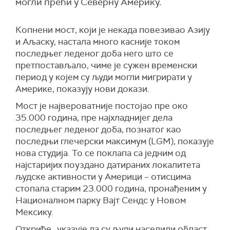
могли прећи у Северну Америку.
К
опнен
и
мост
, кој
и
је некада повезива
о
Азију
и Аљаску, настала много касније током
последњег леденог доба него што се
претпостављало, чиме
је
су
жен
временски
период у којем су људи могли мигрирати у
Америке, показују нови докази.
М
ост је највероватније постојао пре око
35.000 година, пре најхладнијег дела
последњег леденог доба, познатог као
последњи глечерски максимум (LGM), показује
нова студија. То се поклапа са једним од
најстаријих поуздано датираних локалитета
људске активности у Америци
–
отисцима
стопала старим 23.000 година, пронађеним у
Националном парку Вајт Сендс у Новом
Мексику.
Откриће „
указује
да су људи населили област