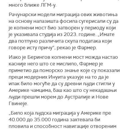
много ближе
ЛГМ
-у.
Рачунарски модели миграција ових животиња
на основу налазишта фосила сугерисали су да
је копнени мост био затворен у периоду који
је указивала студија из 2023. године. „Имате
два потпуно различита скупа података који
говоре исту причу“, рекао је Фармер.
Иако је Берингов копнен
и
мост
можда наста
о
касније него што се мислило, Фармер је
приметио да поморско знање које су показали
преци модерних Инуита указује на то да је
ипак било могуће да су древни људи стигли у
Америке чамцима, баш као што су некадашњи
људи прешли морем до Аустралије и Нове
Гвинеје.
„Било која људска миграција у Америке пре
40.000 до 35.000 година захтевала би
пловила и способност навигације отвореним