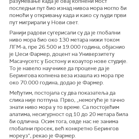
разумевање када је овај копнени мост
последњи пут био изнад нивоа мора могло би
помоћи у откривању када и како су људи први
пут мигрирали у Нови свет.
Ранији радови сугерисали су да је глобални
ниво мора био око 130 метара нижи током
ЛГМ-
а, пре 26.500 и 19.000 година, објаснио
је Џеси Фармер, доцент на Универзитету
Масачусетс у Бостону и коаутор нове студије.
То је навело научнике да процене да је
Берингова копнена веза изашла из мора пре
око 70.000 година, додао је
Фармер
.
Међутим, постојала су два показатеља да
слика није потпуна. Прво, „немогуће је тачно
знати ниво мора у то време. Са постојећим
алатима, несигурност од 10 до 20 метара била
би одлична.
Осим тога, овде нас не занима
глобални просек, већ конкретно Берингов
мореуз
“, рекао је Фармер.