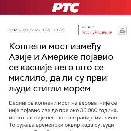
РТС
ИЗВОР:
ПЕТАК, 03.10.2025, 17:30 -> 17:32
РТС, LIVE SCIENCE
Kопнени мост између
Азије и Америке појавио
се касније него што се
мислило, да ли су први
људи стигли морем
Берингов копнени мост највероватније се
није појавио све до пре око 35.000 година,
много касније него што се раније мислило.
То сужава временски оквир када су људи