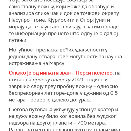
самосталну вожњу, који може да обрађује и
анализира слике чак и док се точкови окрећу.
Насупрот томе, Кјуриосити и Опортјунити
морају да се зауставе, сликају, а затим обраде
те информације пре него што одлуче о даљој
путањи.
Могућност преласка већих удаљености у
једном дану отвара нове могућности за научна
истраживања на Марсу.
Откако је од миља назван – Перси полетео
, па
стигао на
црвену планету
2021. године и
завршио своју прву пробну вожњу – односно
беспрекорнан лет горе-доле у дужини од 6,5
метара – ровер је далеко догурао.
Његова путовања укључују успон уз кратер и
најдужу вожњу било ког возила без људског
надзора на другој планети – 700 метара.
Разлог за његово недавно дуго путовање има