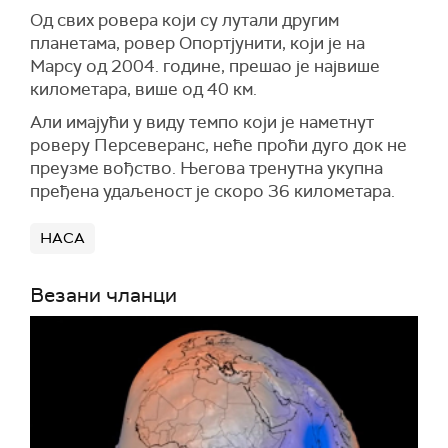
Од свих ровера који су лутали другим
планетама, ровер Опортјунити, који је на
Марсу од 2004. године, прешао је највише
километара, више од 40 км.
Али имајући у виду темпо који је наметнут
роверу Персеверанс, неће проћи дуго док не
преузме вођство. Његова тренутна укупна
пређена удаљеност је скоро 36 километара.
НАСА
Везани чланци