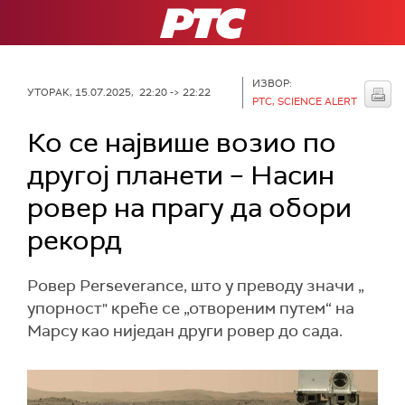
РТС
ИЗВОР:
УТОРАК, 15.07.2025, 22:20 -> 22:22
РТС, SCIENCE ALERT
Ко се највише возио по
другој планети – Насин
ровер на прагу да обори
рекорд
Ровер Perseverance, што у преводу значи „
упорност" креће се „отвореним путем“ на
Марсу као ниједан други ровер до сада.