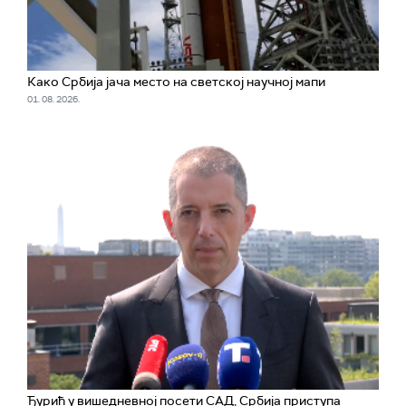
Како Србија јача место на светској научној мапи
01. 08. 2026.
Ђурић у вишедневној посети САД, Србија приступа