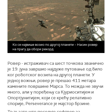
Ко се највише возио по другој планети – Насин ровер
на прагу да обори рекорд
Ровер - истраживач са шест точкова званично
је 19. јуна завршио најдуже путовање од било
ког роботског возила на другој планети. У
једној вожњи, ровер је прешао 411 метара
камените површине Марса. То можда не звучи
много, али у поређењу са Кјуриоситијем и
Опортјунитијем, који се крећу релативно
спорије, Perseverance је мајстор брзине.
То је зато што поседује софтвер за