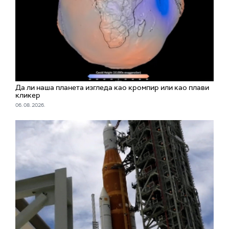
Да ли наша планета изгледа као кромпир или као плави
кликер
06. 08. 2026.