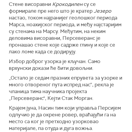
Стене висоравни
Крокодилен
су се
формирале пре него што је кратер
Језеро
настао, током најранијег геолошког периода
Марса, ноахијског периода, и међу најстаријим
су стенама на Марсу. Међутим, на неким
деловима висоравни, Персеверанс је
пронашао стене које садрже глину и које се
лако ломе када се додирују.
Избор доброг узорка је кључан. Само
врхунски докази ће бити довољни.
„Остало је седам празних епрувета за узорке и
много отвореног пута испред нас“, рекла је
чланица тима научника пројекта
„Персеверанс", Кејти Стак Морган.
Крајем јуна, Насин тим који управља Персијем
одлучио је да окрене ровер, враћајући га на
место са ког је претходно узорковао
материјале, па отуда и дуга вожња.