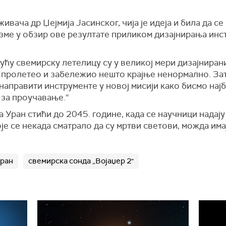
вача др Џејмија Јасинског, чија је идеја и била да се
 узме у обзир ове резултате приликом дизајнирања ин
ућу свемирску летелицу су у великој мери дизајниран
је пролетео и забележио нешто крајње ненормално. З
направити инструменте у новој мисији како бисмо нај
 за проучавање.“
а Уран стићи до 2045. године, када се научници надају
је се некада сматрало да су мртви светови, можда има
ран
свемирска сонда „Војаџер 2"