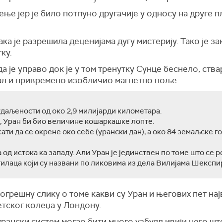
ње јер је било потпуно другачије у односу на друге 
ка је разрешила деценијама дугу мистерију. Тако је за
ку.
 је управо док је у том тренутку Сунце беснело, ств
јал и привремено изобличио магнетно поље.
удаљености од око 2,9 милијарди километара.
а, Уран би био величине кошаркашке лопте.
сати да се окрене око себе (урански дан), а око 84 земаљске 
 од истока ка западу. Али Уран је јединствен по томе што се 
тилаца који су названи по ликовима из дела Вилијама Шекспи
огрешну слику о томе какви су Уран и његових пет на
етског колеџа у Лондону.
 урански систем могао бити много узбудљивији него шт