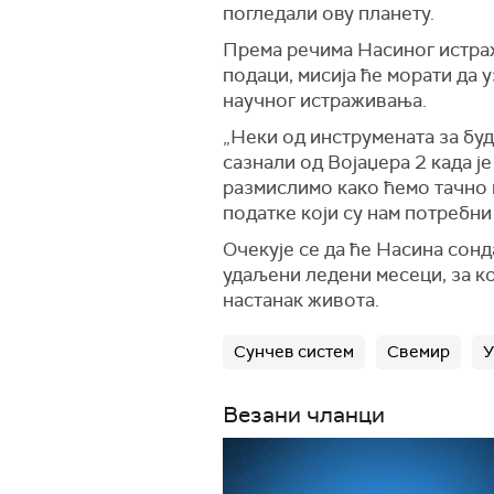
погледали ову планету.
Према речима Насиног истражи
подаци, мисија ће морати да
научног истраживања.
„Неки од инструмената за буд
сазнали од Војаџера 2 када 
размислимо како ћемо тачно 
податке који су нам потребни
Очекује се да ће Насина сонд
удаљени ледени месеци, за ко
настанак живота.
Сунчев систем
Свемир
У
Везани чланци