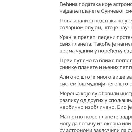
Већина података које астроно
најдаље планете Сунчевог си
Нова анализа података коју с
соларном олујом, што је науч
Уран је прелеп, ледени прсте
свих планета. Такође је нагну
веома чудним у поређењу са 
Први пут смо га ближе поглед
снимке планете и њених пет г
Али оно што је много више зад
систем још чуднији него што 
Мерења које су обавили инстр
разлику од других у спољашњ
необично изобличено. Био је
Магнетно поље планете задржа
могу да потичу из океана или
су астрономи закључили да су