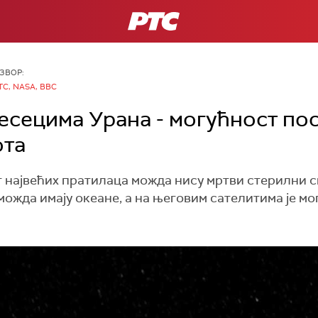
РТС
ЗВОР:
ТС, NASA, BBC
месецима Урана - могућност по
ота
т највећих пратилаца можда нису мртви стерилни с
можда имају океане, а на његовим сателитима је мо