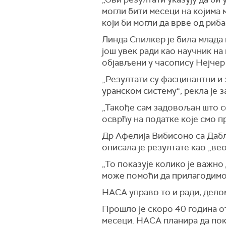
могли бити месеци на којима
који би могли да врве од риба!
Линда Спилкер је била млада н
још увек ради као научник на 
објављени у часопису Нејчер
„Резултати су фасцинантни и 
уранском систему“, рекла је 
„Такође сам задовољан што с
осврћу на податке које смо п
Др Афелија Вибисоно са Дабли
описала је резултате као „ве
„То показује колико је важно
може помоћи да прилагодимо 
НАСА управо то и ради, дело
Прошло је скоро 40 година о
месеци. НАСА планира да покр