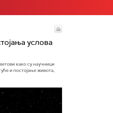
стојања услова
ветови како су научници
гуће и постојање живота,