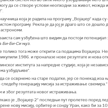
 могу да се створе услови неопходни за живот, можда
”.
аучница која је радила на програму „Војаџер“ када су
истом програму. Рекла је да јој је драго што се дошло 
 астрономи.
заиста сам узбуђена што видим да постоји потенцијал
за
Би-Би-Си њуз.
е толико тога може открити са подацима Војаџера. Не
рикупили 1986. и проналазе нове резултате и нова от
нског института за напредне студије, која је независ
ома узбудљиве“.
 да се осврнемо на старе податке, јер се понекад иза 
следећу генерацију мисија за истраживање свемира.“
м и због резултата новог истраживања.
ткако је „Војаџер 2“ последњи пут пролетео поред ле
ене нову мисију, орбитер и сонду Уран, како би за 1