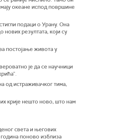
 имају океане испод површине
 стигли подаци о Урану. Она
до нових резултата, који су
 за постојање живота у
вероватно је да се научници
крића”.
на од истраживачког тима,
њих крије нешто ново, што нам
деног света и његових
0 година поново изблиза