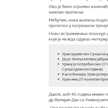
Ово је било огромно изненађе
њихове пратиоце.
Међутим, нова анализа подата
пролетео у погрешном тренут
Ново истраживање показује да
који је можда одувао матери
Уран кружи око Сунца на 
Да је Земља велика јабук
Урану је потребно око 17 
Сунца (уранска година).
Као и Венера, Уран ротира
Уран има 27 познатих пра
Дакле, већ 40 година имамо п
др Вилијам Дан са Универзит
„Ови резултати указују да би