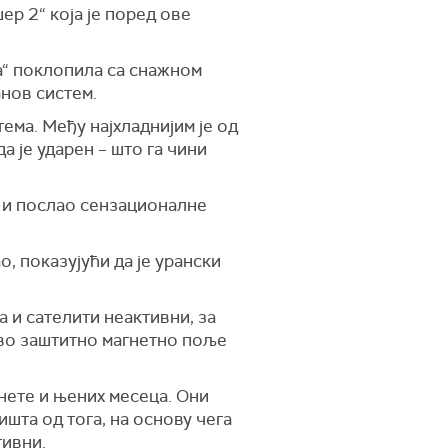
ер 2“ која је поред ове
а“ поклопила са снажном
анов систем.
ема. Међу најхладнијим је од
а је ударен – што га чини
д и послао сензационалне
о, показујући да је урански
 и сателити неактивни, за
ово заштитно магнетно поље
нете и њених месеца. Они
ишта од тога, на основу чега
тивни.