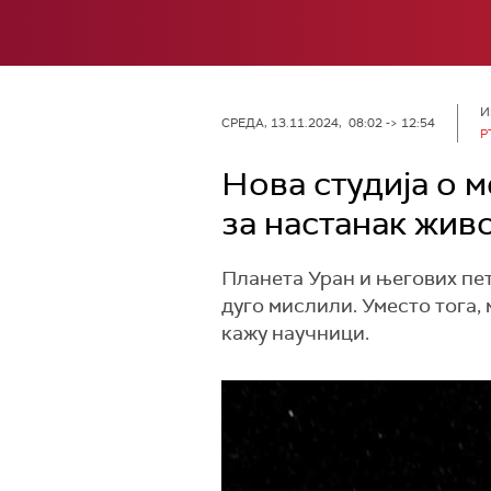
И
СРЕДА, 13.11.2024, 08:02 -> 12:54
Р
Нова студија о 
за настанак жив
Планета Уран и његових пе
дуго мислили. Уместо тога, 
кажу научници.