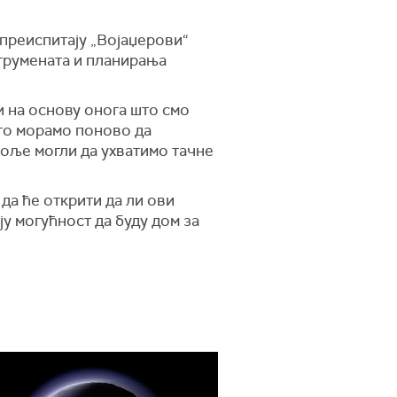
 преиспитају „Војаџерови“
струмената и планирања
и на основу онога што смо
ато морамо поново да
боље могли да ухватимо тачне
 да ће открити да ли ови
ју могућност да буду дом за