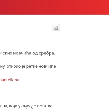
имских новчића од сребра.
ну, открио је ретке новчиће
pantelleria
на, који укључује остатке