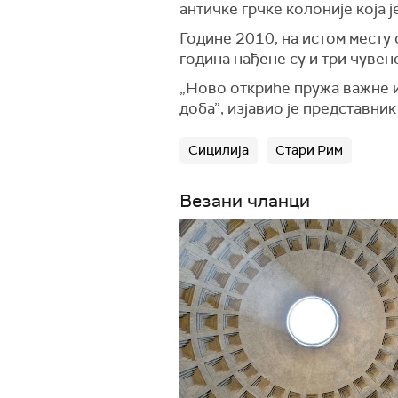
античке грчке колоније која је
Године 2010, на истом месту 
година нађене су и три чувен
„Ново откриће пружа важне 
доба”, изјавио је представн
Сицилија
Стари Рим
Везани чланци