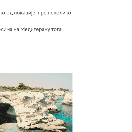
ко од локације, пре неколико
сима на Медитерану тога