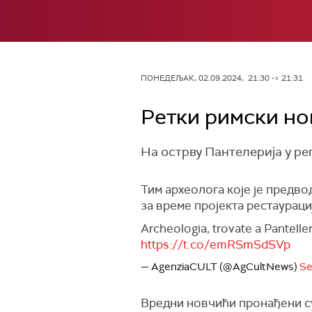
ПОНЕДЕЉАК, 02.09.2024, 21:30 -> 21:31
Ретки римски но
На острву Пантелерија у ре
Тим археолога које је предв
за време пројекта рестаураци
Archeologia, trovate a Pantelle
https://t.co/emRSmSdSVp
— AgenziaCULT (@AgCultNews)
Se
Вредни новчићи пронађени су 