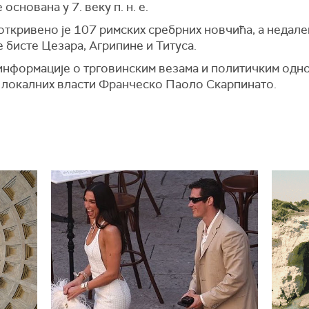
 основана у 7. веку п. н. е.
откривено је 107 римских сребрних новчића, а недале
е бисте Цезара, Агрипине и Титуса.
информације о трговинским везама и политичким одно
ик локалних власти Франческо Паоло Скарпинато.