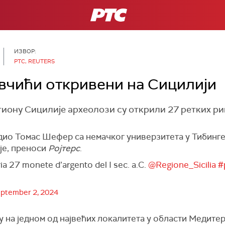
РТС
ИЗВОР:
РТС, REUTERS
вчићи откривени на Сицилији
гиону Сицилије археолози су открили 27 ретких р
одио Томас Шефер са немачког универзитета у Тибинге
је, преноси
Ројтерс
.
ria 27 monete d’argento del I sec. a.C.
@Regione_Sicilia
#
ptember 2, 2024
на једном од највећих локалитета у области Медитера