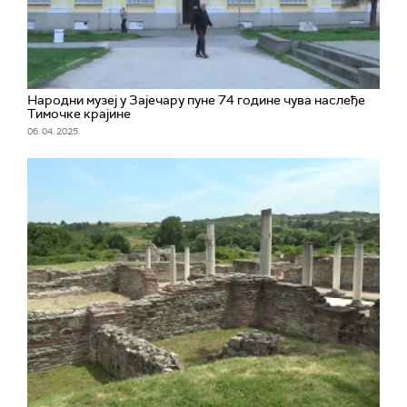
Народни музеј у Зајечару пуне 74 године чува наслеђе
Тимочке крајине
06. 04. 2025.