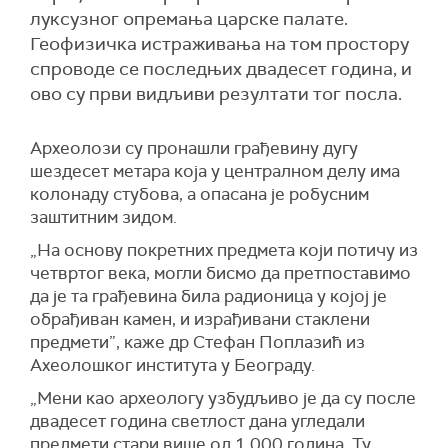
луксузног опремања царске палате.
Геофизичка истраживања на том простору
спроводе се последњих двадесет година, и
ово су први видљиви резултати тог посла.
Археолози су пронашли грађевину дугу
шездесет метара која у централном делу има
колонаду стубова, а опасана је робусним
заштитним зидом.
„На основу покретних предмета који потичу из
четвртог века, могли бисмо да претпоставимо
да је та грађевина била радионица у којој је
обрађиван камен, и израђивани стаклени
предмети”, каже др Стефан Поплазић из
Ахеолошког института у Београду.
„Мени као археологу узбудљиво је да су после
двадесет година светлост дана угледали
предмети стари више од 1.000 година. Ту