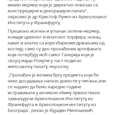
имамо мермер који је директно повезан са
конструкцијом и декорацијом палате”,
овјаснио је др Кристоф Румел из Археолошког
Института у Франкфурту.
Прецизно исечен и углачан зелени мермер,
комади црвеног египатског порфира, новац,
накит и алатке са изрезбареним држаљама од
костију, само су део пронађених артефаката
који потврђују моћ самог Галерија који је
својој мајци Ромули у част подигао
импозантну палату, маузолеј.
„Пронађен је велики број предмета који ће
неке досадашње налазе довести у питање,али
се надамо да ћемо наредне године
истраживати у великом обиму првенствено
захваљујучи Археолошком Институту из
Франкфурта и Археолошком институту из
Београда”, рекао је Вујадин Милошевић,