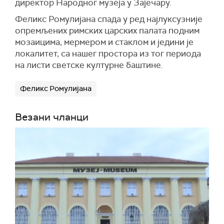
директор Народног музеја у Зајечару.
Феликс Ромулијана спада у ред најлуксузније
опремљених римских царских палата подним
мозаицима, мермером и стаклом и једини је
локалитет, са нашег простора из тог периода
на листи светске културне баштине.
Феликс Ромулијана
Везани чланци