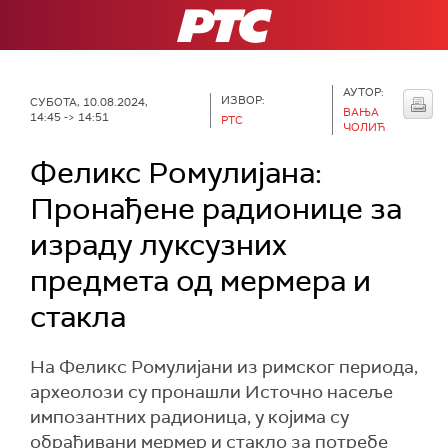
РТС
АУТОР:
ИЗВОР:
СУБОТА, 10.08.2024,
ВАЊА
14:45 -> 14:51
РТС
ЧОЛИЋ
Феликс Ромулијана:
Пронађене радионице за
израду луксузних
предмета од мермера и
стакла
На Феликс Ромулијани из римског периода,
археолози су пронашли Источно насеље
импозантних радионица, у којима су
обрађивани мермер и стакло за потребе