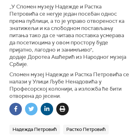
„У Спомен музеју Надежде и Растка
Петровића се негује један посебан однос
према публици, а то је управо отвореност ка
знатижељи и ка слободном постављању
питања тако да се читава поставка усмерава
да посетиоцима у овом простору буде
пријатно, лагодно и занимљиво",
додаје Доротеа Ашћерић из Народног музеја
Србије.
Спомен музеј Надежде и Растка Петровића се
налази у Улици Љубе Ненадовића у
Професорској колонији, а изложба ће бити
отворена до јесени.
Надежда Петровић
Растко Петровић