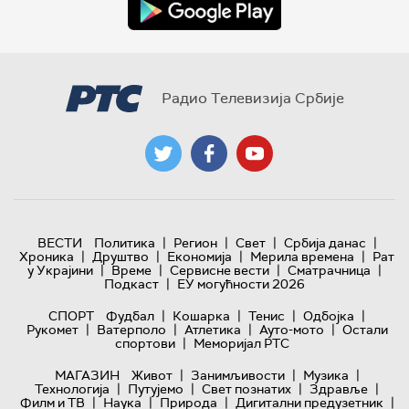
Радио Телевизија Србије
|
|
|
|
ВЕСТИ
Политика
Регион
Свет
Србија данас
|
|
|
|
Хроника
Друштво
Економија
Мерила времена
Рат
|
|
|
|
у Украјини
Време
Сервисне вести
Сматрачница
|
Подкаст
ЕУ могућности 2026
|
|
|
|
СПОРТ
Фудбал
Кошарка
Тенис
Одбојка
|
|
|
|
Рукомет
Ватерполо
Атлетика
Ауто-мото
Остали
|
спортови
Меморијал РТС
|
|
|
МАГАЗИН
Живот
Занимљивости
Музика
|
|
|
|
Технологијa
Путујемо
Свет познатих
Здравље
|
|
|
|
Филм и ТВ
Наука
Природа
Дигитални предузетник