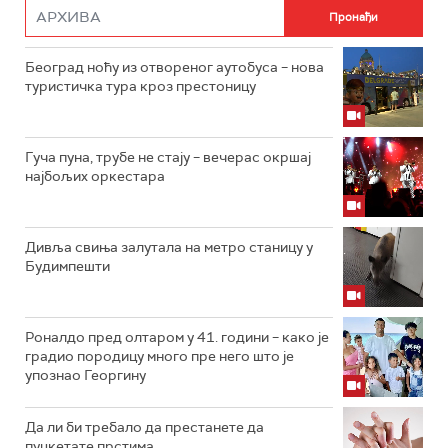
Београд ноћу из отвореног аутобуса – нова
туристичка тура кроз престоницу
Гуча пуна, трубе не стају – вечерас окршај
најбољих оркестара
Дивља свиња залутала на метро станицу у
Будимпешти
Роналдо пред олтаром у 41. години – како је
градио породицу много пре него што је
упознао Георгину
Да ли би требало да престанете да
пуцкетате прстима