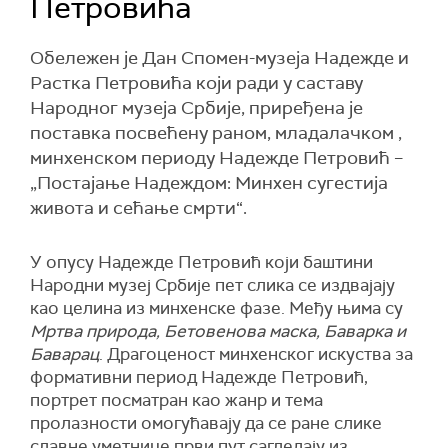
Петровића
Обележен је Дан Спомен-музеја Надежде и
Растка Петровића који ради у саставу
Народног музеја Србије, приређена је
поставка посвећену раном, младалачком ,
минхенском периоду Надежде Петровић –
„Постајање Надеждом: Минхен сугестија
живота и сећање смрти“.
У опусу Надежде Петровић који баштини
Народни музеј Србије пет слика се издвајају
као целина из минхенске фазе. Међу њима су
Мртва природа, Бетовенова маска, Баварка и
Баварац
. Драгоценост минхенског искуства за
формативни период Надежде Петровић,
портрет посматран као жанр и тема
пролазности омогућавају да се ране слике
славне уметнице први пут сагледају из