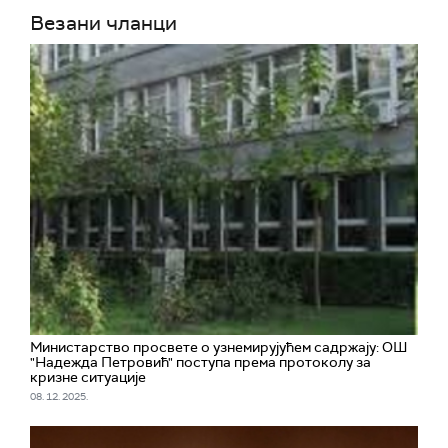
Везани чланци
Министарство просвете о узнемирујућем садржају: ОШ
"Надежда Петровић" поступа према протоколу за
кризне ситуације
08. 12. 2025.