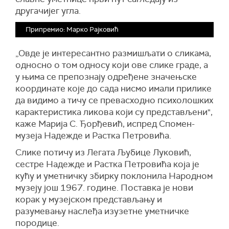
другачијег угла.
Припремио: Марко Рајковић
„Овде је интересантно размишљати о сликама,
односно о том односу који ове слике граде, а
у њима се препознају одређене значењске
координате које до сада нисмо имали прилике
да видимо а тичу се превасходно психолошких
карактеристика ликова који су представљени",
каже Марија С. Ђорђевић, испред Спомен-
музеја Надежде и Растка Петровића.
Слике потичу из Легата Љубице Луковић,
сестре Надежде и Растка Петровића која је
кућу и уметничку збирку поклонила Народном
музеју још 1967. године. Поставка је нови
корак у музејском представљању и
разумевању наслеђа изузетне уметничке
породице.