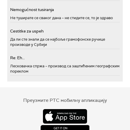
Nemogućnost tusiranja
Не туширате се сваког дана – не стидите се, то је здраво
Cestitke za uspeh
Да ли сте знали да се најбоље грамофонске ручице
производе у Србији
Re: Eh...
Лесковачка спржа – производ са заштићеним географским
пореклом
Преузмите РТС мобилну апликацију