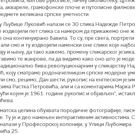
Петровића, његове рукописе, личну библиотеку, цртеж
а, аквареле, грамофонске плоче и путописне филмове
редмете великана српске уметности.
ту Љубице Луковић налази се 30 слика Надежде Петр
е издвојили пет слика са намером да прикажемо оне 
е она континуирано бавила. То су, пре свега, портрети
 али смо и ту издвојили наменски оне слике које најб
ју и њену, да тако кажемо, промену сликарског језика,
авимо те жанрове, па да видимо како оно што је мод
традиционално бива револуционарним у сликарству Н
ћ, коју сматрамо родоначелницом српске модерне ум
 смо, рецимо, Дан шести, рукопис на енглеском језик
рима Растка Петровића, али и са коментарима Марка 
ући којем је 1961. године рукопис и објављен“, истакл
ћева.
ематска целина обухвата породичне фотографије, писм
е. Ту је и део намењен интерактивним активностима. 
е налази у Професорској колонији, у Улици Љубомира
вића 25.