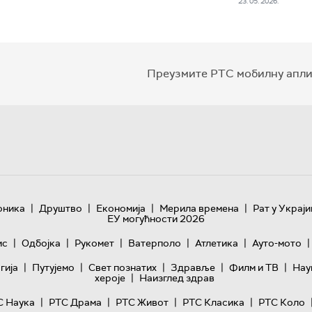
23. 05. 2026.
Преузмите РТС мобилну апли
|
|
|
|
оника
Друштво
Економија
Мерила времена
Рат у Украји
ЕУ могућности 2026
|
|
|
|
|
|
ис
Одбојка
Рукомет
Ватерполо
Атлетика
Ауто-мото
|
|
|
|
|
гијa
Путујемо
Свет познатих
Здравље
Филм и ТВ
Нау
|
хероје
Наизглед здрав
|
|
|
|
С Наука
РТС Драма
РТС Живот
РТС Класика
РТС Коло