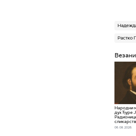
Надежда
Растко 
Везани
Народни м
дух Ђуре 
Радионице
сликарств
06. 08. 2026.