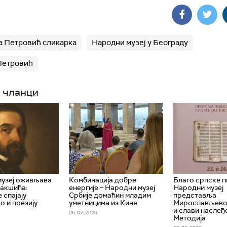
 Петровић сликарка
Народни музеј у Београду
Петровић
 чланци
узеј оживљава
Комбинација добре
Благо српске п
Јакшића:
енергије – Народни музеј
Народни музеј
 спајају
Србије домаћин младим
представља
о и поезију
уметницима из Кине
Мирослављево
и слави наслеђ
26. 07. 2026.
Методија