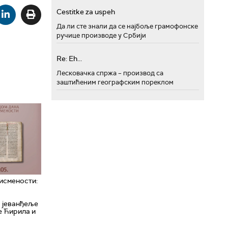
Cestitke za uspeh
Да ли сте знали да се најбоље грамофонске
ручице производе у Србији
Re: Eh...
Лесковачка спржа – производ са
заштићеним географским пореклом
исмености:
 јеванђеље
е Ћирила и