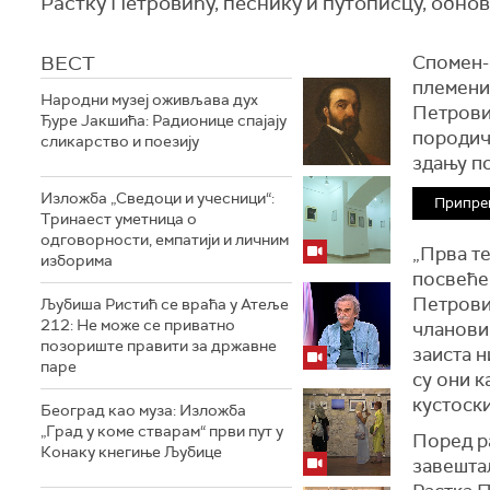
Растку Петровићу, песнику и путописцу, обнов
ВЕСТ
Спомен-м
племени
Народни музеј оживљава дух
Петровић
Ђуре Јакшића: Радионице спајају
породичн
сликарство и поезију
здању по
Изложба „Сведоци и учесници“:
Припре
Тринаест уметница о
одговорности, емпатији и личним
„Прва те
изборима
посвеће
Петровић
Љубиша Ристић се враћа у Атеље
212: Не може се приватно
чланови 
позориште правити за државне
заиста н
паре
су они к
кустоск
Београд као муза: Изложба
„Град у коме стварам“ први пут у
Поред р
Конаку кнегиње Љубице
завештал