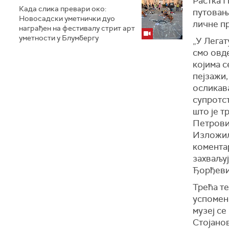
Растка 
Када слика превари око:
путовањ
Новосадски уметнички дуо
личне п
награђен на фестивалу стрит арт
уметности у Блумбергу
„У Лега
смо овд
којима с
пејзажи,
осликава
супротст
што је 
Петрови
Изложили
комента
захваљуј
Ђорђеви
Трећа т
успомен
музеј с
Стојано