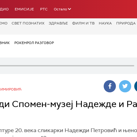
АДИО
ЕМИСИЈЕ
РТС
Остало
ЕМО
СВЕТ ПОЗНАТИХ
ЗДРАВЉЕ
ФИЛМ И ТВ
НАУКА
ПРИРОДА
ВНИК
РОКЕНРОЛ РАЗГОВОР
НИМИРОВИЋ
ди Спомен-музеј Надежде и Ра
лтуре 20. века сликарки Надежди Петровић и њено