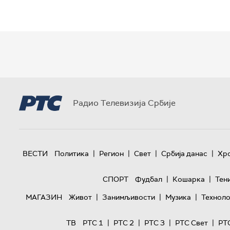
Радио Телевизија Србије
|
|
|
|
ВЕСТИ
Политика
Регион
Свет
Србија данас
Хр
|
|
СПОРТ
Фудбал
Кошарка
Тен
|
|
|
МАГАЗИН
Живот
Занимљивости
Музика
Техноло
|
|
|
|
ТВ
РТС 1
РТС 2
РТС 3
РТС Свет
РТ