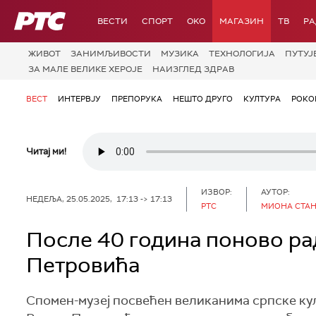
РТС
ВЕСТИ
СПОРТ
OKO
МАГАЗИН
ТВ
Р
ЖИВОТ
ЗАНИМЉИВОСТИ
МУЗИКА
ТЕХНОЛОГИЈA
ПУТУЈ
ЗА МАЛЕ ВЕЛИКЕ ХЕРОЈЕ
НАИЗГЛЕД ЗДРАВ
ВЕСТ
ИНТЕРВЈУ
ПРЕПОРУКА
НЕШТО ДРУГО
КУЛТУРА
РОКО
Читај ми!
ИЗВОР:
АУТОР:
НЕДЕЉА, 25.05.2025, 17:13 -> 17:13
РТС
МИОНА СТА
После 40 година поново ра
Петровића
Спомен-музеј посвећен великанима српске ку