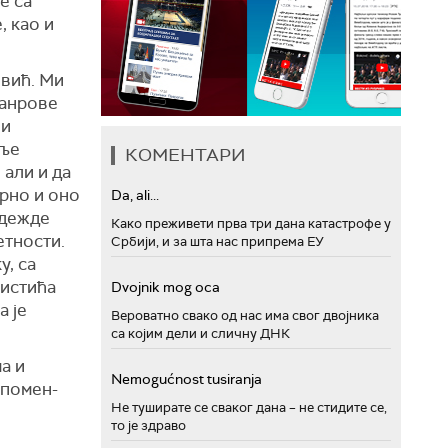
е са
, као и
овић. Ми
жанрове
 и
оље
КОМЕНТАРИ
 али и да
ерно и оно
Da, ali...
адежде
Како преживети прва три дана катастрофе у
етности.
Србији, и за шта нас припрема ЕУ
у, са
Ристића
Dvojnik mog oca
а је
Вероватно свако од нас има свог двојника
са којим дели и сличну ДНК
а и
Nemogućnost tusiranja
Спомен-
Не туширате се сваког дана – не стидите се,
то је здраво