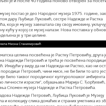
љен је и после 40 година поново отворен за посет
узеј постао је део Народног музеја 1975. године, за
том дару Љубице Луковић, сестре Надежде и Растка
а, која је музеју завештала сву своју имовину, укључу
у кућу у којој се музеј налази. Нова поставка у обн
дељена је у три целине.
мила Миона Станимировић
матска целина посвећена је Растку Петровићу, друга ј
на Надежди Петровић и трећа је посвећена породици
. Имајући у виду да ни Надежда ни Растко, као ни ос
породице Петровић, чини мисе, не би били то што јес
ије било таквог породичног културолошког амбијента 
ао личности израсли“, објашњава Марија С. Ђорђевић,
иња Спомен-музеја Надежде и Растка Петровића.
адова Надежде Петровић, Љубица Луковић је Музеју
а и колекцију слика домаћих и страних уметника из з