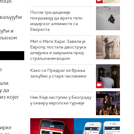
иоце.
После три деценије
хваљујући
покушавају да врате тело
индијског алпинисте са
Евереста
јући и
овљеном
Мит о Мати Хари: Завела је
Европу, постала двострука
шпијунка и завршила пред
стрељачким водом
е
Како се Предраг из Врања
заљубио у старе часовнике
тали
у да
из којег
Ник Кејв наступио у Београду
у оквиру европске турнеје
бирке