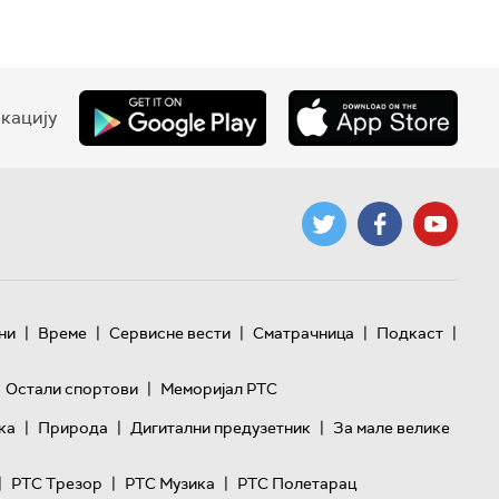
кацију
|
|
|
|
|
ни
Време
Сервисне вести
Сматрачница
Подкаст
|
Остали спортови
Меморијал РТС
|
|
|
ка
Природа
Дигитални предузетник
За мале велике
|
|
|
РТС Трезор
РТС Музика
РТС Полетарац