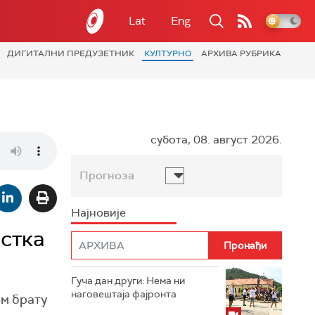
Lat
Eng
ДИГИТАЛНИ ПРЕДУЗЕТНИК
КУЛТУРНО
АРХИВА РУБРИКА
субота, 08. август 2026.
Прогноза
Најновије
стка
Гуча дан други: Нема ни
наговештаја фајронта
м брату