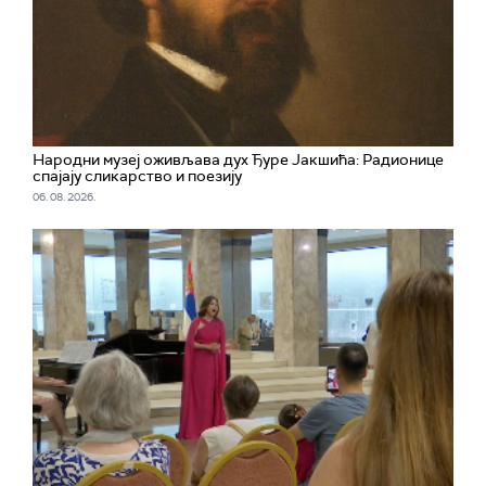
Народни музеј оживљава дух Ђуре Јакшића: Радионице
спајају сликарство и поезију
06. 08. 2026.