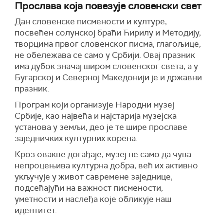
Прослава која повезује словенски свет
Дан словенске писмености и културе,
посвећен солунској браћи Ћирилу и Методију,
творцима првог словенског писма, глагољице,
не обележава се само у Србији. Овај празник
има дубок значај широм словенског света, а у
Бугарској и Северној Македонији је и државни
празник.
Програм који организује Народни музеј
Србије, као највећа и најстарија музејска
установа у земљи, део је те шире прославе
заједничких културних корена.
Кроз овакве догађаје, музеј не само да чува
непроцењива културна добра, већ их активно
укључује у живот савремене заједнице,
подсећајући на важност писмености,
уметности и наслеђа које обликује наш
идентитет.