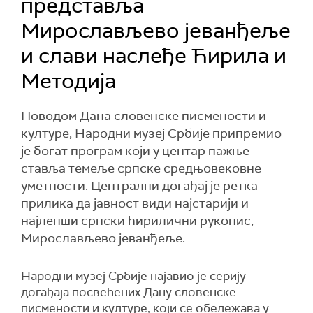
представља
Мирослављево јеванђеље
и слави наслеђе Ћирила и
Методија
Поводом Дана словенске писмености и
културе, Народни музеј Србије припремио
је богат програм који у центар пажње
ставља темеље српске средњовековне
уметности. Централни догађај је ретка
прилика да јавност види најстарији и
најлепши српски ћирилични рукопис,
Мирослављево јеванђеље.
Народни музеј Србије најавио је серију
догађаја посвећених Дану словенске
писмености и културе, који се обележава у