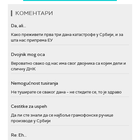
КОМЕНТАРИ
Da, ali...
Како преживети прва три дана катастрофе у Србији, и за
шта нас припрема ЕУ
Dvojnik mog oca
Вероватно свако од нас има свог двојника са којим дели и
сличну ДНК
Nemogućnost tusiranja
Не туширате се сваког дана – не стидите се, то је здраво
Cestitke za uspeh
Да ли сте знали да се најбоље грамофонске ручице
производе у Србији
Re: Eh...