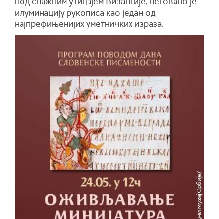
под снажним утицајем Византије, неговало је
илуминацију рукописа као један од
најпрефињенијих уметничких израза.