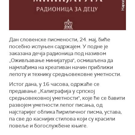
Дан словенске писмености, 24. мај, биће
посебно испуњен садржајем. У подне је
заказана дечја радионица под називом
„Оживљавање минијатура", осмишљена да
најмлађима на креативан начин приближи
лепоту и технику средњовековне уметности.
Истог дана, у 16 часова, одржаће се
предавање „Калиграфија у српској
средњовековној уметности", које ће се бавити
развојем уметности лепог писања, од
најстаријег облика ћириличног писма, устава,
па све до каснијих стилова који су красили
повеље и богослужбене књиге.