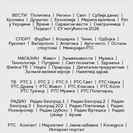
|
|
|
|
ВЕСТИ
Политика
Регион
Свет
Србија данас
|
|
|
|
Хроника
Друштво
Економија
Мерила времена
Рат
|
|
|
|
у Украјини
Време
Сервисне вести
Сматрачница
|
Подкаст
ЕУ могућности 2026
|
|
|
|
СПОРТ
Фудбал
Кошарка
Тенис
Одбојка
|
|
|
|
Рукомет
Ватерполо
Атлетика
Ауто-мото
Остали
|
спортови
Меморијал РТС
|
|
|
МАГАЗИН
Живот
Занимљивости
Музика
|
|
|
|
Технологијa
Путујемо
Свет познатих
Здравље
|
|
|
|
Филм и ТВ
Наука
Природа
Дигитални предузетник
|
За мале велике хероје
Наизглед здрав
|
|
|
|
|
ТВ
РТС 1
РТС 2
РТС 3
РТС Свет
РТС Наука
|
|
|
|
РТС Драма
РТС Живот
РТС Класика
РТС Коло
|
|
РТС Трезор
РТС Музика
РТС Полетарац
|
|
РАДИО
Радио Београд 1
Радио Београд 2
Радио
|
|
|
Београд 3
Београд 202
Радио Плетеница
Радио
|
|
|
Рокенролер
Радио Џубокс
Радио Вртешка
Радио
|
Џезер
Архив
|
|
|
|
РТС
Контакт
Маркетинг
Јавне набавке
Конкурси
Интернет портал