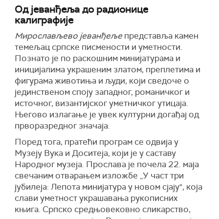
Од јеванђеља до радионице
калиграфије
Мирослављево јеванђеље
представља камен
темељац српске писмености и уметности.
Познато је по раскошним минијатурама и
иницијалима украшеним златом, преплетима и
фигурама животиња и људи, који сведоче о
јединственом споју западног, романичког и
источног, византијског уметничког утицаја.
Његово излагање је увек културни догађај од
прворазредног значаја.
Поред тога, пратећи програм се одвија у
Музеју Вука и Доситеја, који је у саставу
Народног музеја. Прослава је почела 22. маја
свечаним отварањем изложбе „У част три
јубилеја: Лепота минијатура у новом сјају", која
слави уметност украшавања рукописних
књига. Српско средњовековно сликарство,