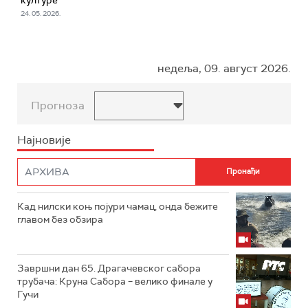
24. 05. 2026.
недеља, 09. август 2026.
Прогноза
Најновије
Кад нилски коњ појури чамац, онда бежите
главом без обзира
Завршни дан 65. Драгачевског сабора
трубача: Круна Сабора – велико финале у
Гучи