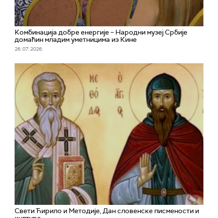
Комбинација добре енергије – Народни музеј Србије
домаћин младим уметницима из Кине
26. 07. 2026.
Свети Ћирило и Методије, Дан словенске писмености и
културе