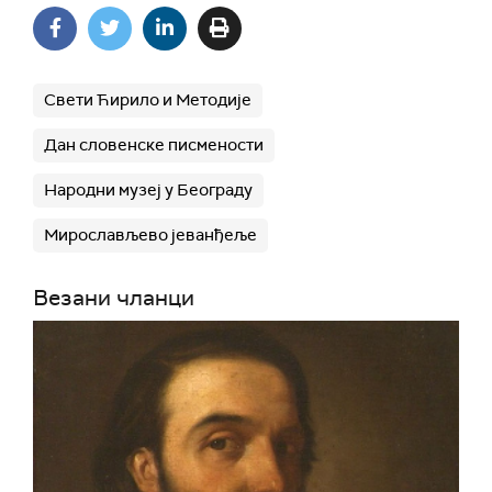
Свети Ћирило и Методије
Дан словенске писмености
Народни музеј у Београду
Мирослављево јеванђеље
Везани чланци