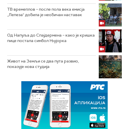
ТВ времеплов – после пола века емисја
„Лепеза" добила је необичан наставак
Од Напуља до Спајдермена – како је кришка
пице постала симбол Њујорка
Живот на Земљи се два пута развио,
показује нова студија