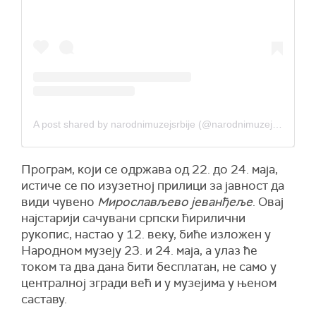
A post shared by narodnimuzejsrbije (@narodnimuzejsrbije)
Програм, који се одржава од 22. до 24. маја,
истиче се по изузетној прилици за јавност да
види чувено
Мирослављево јеванђеље
. Овај
најстарији сачувани српски ћирилични
рукопис, настао у 12. веку, биће изложен у
Народном музеју 23. и 24. маја, а улаз ће
током та два дана бити бесплатан, не само у
централној згради већ и у музејима у њеном
саставу.