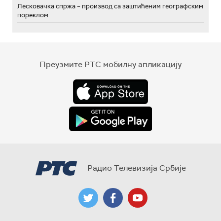
Лесковачка спржа – производ са заштићеним географским
пореклом
Преузмите РТС мобилну апликацију
Радио Телевизија Србије