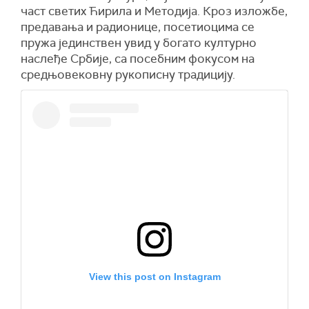
част светих Ћирила и Методија. Кроз изложбе,
предавања и радионице, посетиоцима се
пружа јединствен увид у богато културно
наслеђе Србије, са посебним фокусом на
средњовековну рукописну традицију.
View this post on Instagram