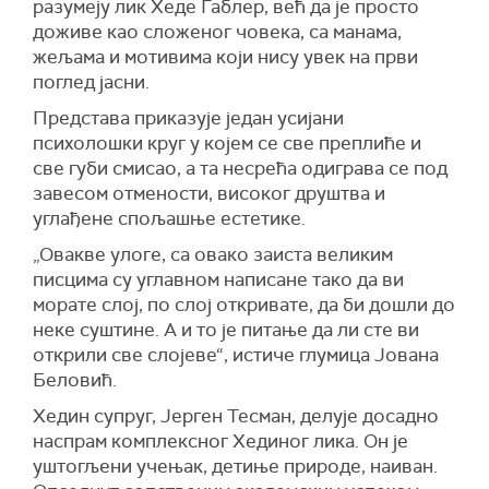
разумеју лик Хеде Габлер, већ да је просто
доживе као сложеног човека, са манама,
жељама и мотивима који нису увек на први
поглед јасни.
Представа приказује један усијани
психолошки круг у којем се све преплиће и
све губи смисао, а та несрећа одиграва се под
завесом отмености, високог друштва и
углађене спољашње естетике.
„Овакве улоге, са овако заиста великим
писцима су углавном написане тако да ви
морате слој, по слој откривате, да би дошли до
неке суштине. А и то је питање да ли сте ви
открили све слојеве“, истиче глумица Јована
Беловић.
Хедин супруг, Јерген Тесман, делује досадно
наспрам комплексног Хединог лика. Он је
уштогљени учењак, детиње природе, наиван.