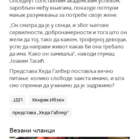
Опседнут сопственим академским успехом,
заробљен међу књигама, показује потпуни
мањак разумевања за потребе своје жене.
„Он сматра да је у сенци, и због његове
сервилности, добронамерности и тога што он
жели да тој, тако да кажем, трофејној девојци,
успе да направи живот какав би она требало
да има. Како он замишља“, наводи глумац
Јоаким Тасић.
Представа Хеда Галбер поставља вечно
питање: колико слободе заиста имамо, и шта
смо спремни да учинимо да је задржимо?
ЈДП
Хенрик Ибзен
представа „Хеда Габлер“
Везани чланци