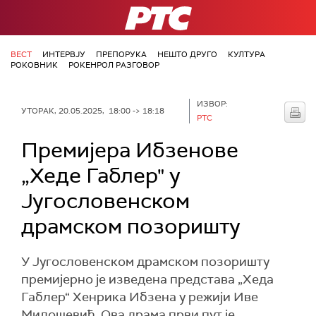
РТС
ВЕСТ
ИНТЕРВЈУ
ПРЕПОРУКА
НЕШТО ДРУГО
КУЛТУРА
РОКОВНИК
РОКЕНРОЛ РАЗГОВОР
ИЗВОР:
УТОРАК, 20.05.2025, 18:00 -> 18:18
РТС
Премијера Ибзенове
„Хеде Габлер" у
Југословенском
драмском позоришту
У Југословенском драмском позоришту
премијерно је изведена представа „Хеда
Габлер“ Хенрика Ибзена у режији Иве
Милошевић. Ова драма први пут је