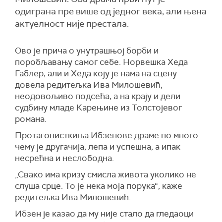
одиграна пре више од једног века, али њена
актуелност није престала.
Ово је прича о унутрашњој борби и
поробљавању самог себе. Норвешка Хеда
Габлер, али и Хеда коју је нама на сцену
довела редитељка Ива Милошевић,
неодовољиво подсећа, а на крају и дели
судбину младе Карењине из Толстојевог
романа.
Протагонисткиња Ибзенове драме по много
чему је другачија, лепа и успешна, а ипак
несрећна и неслободна.
„Свако има кризу смисла живота уколико не
слуша срце. То је нека моја порука“, каже
редитељка Ива Милошевић.
Ибзен је казао да му није стало да гледаоци