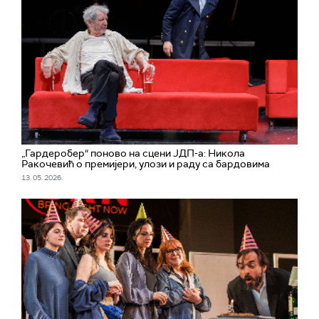
„Гардеробер“ поново на сцени ЈДП-а: Никола
Ракочевић о премијери, улози и раду са бардовима
13. 05. 2026.