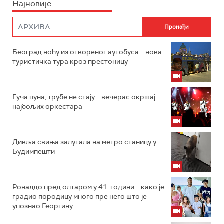
Најновије
Београд ноћу из отвореног аутобуса – нова
туристичка тура кроз престоницу
Гуча пуна, трубе не стају – вечерас окршај
најбољих оркестара
Дивља свиња залутала на метро станицу у
Будимпешти
Роналдо пред олтаром у 41. години – како је
градио породицу много пре него што је
упознао Георгину