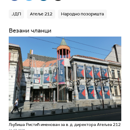
ЈДП
Атеље 212
Народно позоришта
Везани чланци
Љубиша Ристић именован за в. д. директора Атељеа 212