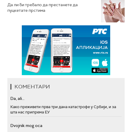
Да ли би требало да престанете да
пуцкетате прстима
КОМЕНТАРИ
Da, ali...
Како преживети прва три дана катастрофе у Србији, и за
шта нас припрема ЕУ
Dvojnik mog oca