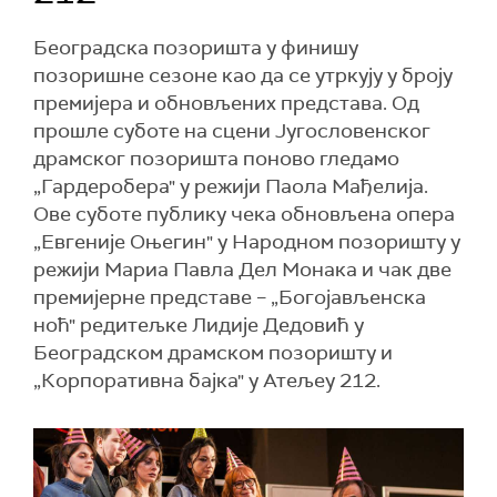
Београдска позоришта у финишу
позоришне сезоне као да се утркују у броју
премијера и обновљених представа. Од
прошле суботе на сцени Југословенског
драмског позоришта поново гледамо
„Гардеробера" у режији Паола Мађелија.
Ове суботе публику чека обновљена опера
„Евгеније Оњегин" у Народном позоришту у
режији Мариа Павла Дел Монака и чак две
премијерне представе – „Богојављенска
ноћ" редитељке Лидије Дедовић у
Београдском драмском позоришту и
„Корпоративна бајка" у Атељеу 212.