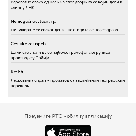
Вероватно свако од нас има свог двојника са којим дели и
сличну ДНК
Nemogućnost tusiranja
Не туширате се сваког дана – не стидите се, то је здраво
Cestitke za uspeh
Да ли сте знали да се најбоље грамофонске ручице
производе у Србији
Re: Eh...
Лесковачка спржа – производ са заштићеним географским
пореклом
Преузмите РТС мобилну апликацију