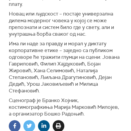
плату.
Новац или људскост – постаје универзална
дилема модерног човека у којој се може
препознати и систем било где у свету, али и
унутрашња борба сваког од нас.
Има ли наде за правду и морал у диктату
корпоративне етике – заједно са публиком
одговоре ће тражити глумци на сцени: Јована
Гавриловић, Филип Хајдуковић, Бојан
Жировић, Хана Селимовић, Наталија
Степановић, Љиљана Драгутиновић, Дејан
Дедић, Урош Јаковиљевић и Милица
Стефановић.
Сценограф је Бранко Хојник,
костимографкиња Марија Марковић Милојев,
а организатор Бошко Радоњић.