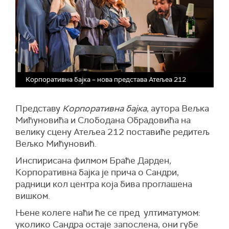
Корпоративна бајка – нова представа Атељеа 212
Представу
Корпоративна бајка
, аутора Вељка
Мићуновића и Слободана Обрадовића на
велику сцену Атељеа 212 поставиће редитељ
Вељко Мићуновић.
Инспирисана филмом Браће Дарден,
Корпоративна бајка је прича о Сандри,
радници кол центра која бива проглашена
вишком.
Њене колеге наћи ће се пред ултиматумом:
уколико Сандра остаје запослена, они губе