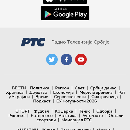
Радио Телевизија Србије
|
|
|
|
ВЕСТИ
Политика
Регион
Свет
Србија данас
|
|
|
|
Хроника
Друштво
Економија
Мерила времена
Рат
|
|
|
|
у Украјини
Време
Сервисне вести
Сматрачница
|
Подкаст
ЕУ могућности 2026
|
|
|
|
СПОРТ
Фудбал
Кошарка
Тенис
Одбојка
|
|
|
|
Рукомет
Ватерполо
Атлетика
Ауто-мото
Остали
|
спортови
Меморијал РТС