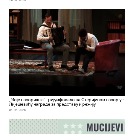
24. 07. 2026.
„Моје позориште“ тријумфовало на Стеријином позорју –
Лијешевићу награде за представу и режију
04. 06. 2026.