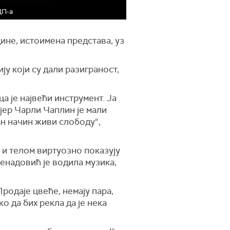
ДП-а
ине, истоимена представа, уз
у који су дали разиграност,
а је највећи инструмент. Ја
 јер Чарли Чаплин је мали
ан начин живи слободу“,
м и телом виртуозно показују
енадовић је водила музика,
Продаје цвеће, немају пара,
ко да бих рекла да је нека