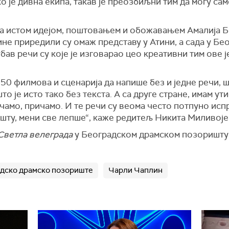
о је дивна екипа, такав је преозбиљни тим да могу сам
а истом идејом, поштовањем и обожавањем Амалија Б
не приредили су омаж представу у Атини, а сада у Беог
бав речи су које је изговарао цео креативни тим ове 
50 филмова и сценарија да напише без и једне речи, 
 је исто тако без текста. А са друге стране, имам ути
амо, причамо. И те речи су веома често потпуно испра
шту, мени све лепше“, каже редитељ Никита Миливоје
Светла велеграда
у Београдском драмском позоришту 
дско драмско позориште
Чарли Чаплин