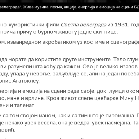
елеграда“: Жива музика, песма, акција, енергија и емоција на сцени Б
чно-хумористички филм
Светла велеграда
из 1931. год
прича причу о бурном животу једне скитнице.
, изванредном акробатиком уз костиме и сценографиј
да морате да користите друге инструменте. Тело глумц
сви разумели шта хоћу да кажем. Ово је велико изазов
аду, упада у невоље, заљубљује се, али на један посеб
опис Агатоклеу.
нергија и емоција на сцени раде своје, док глумци око
во, мане и врлине. Кроз живот слепе цвећарке Мину Н
ени и таленат.
и са том својом маном, чак и са тим што је сиромашна. 
 је некако увек весела, она је ведра, увек насмејана. Та
довић.