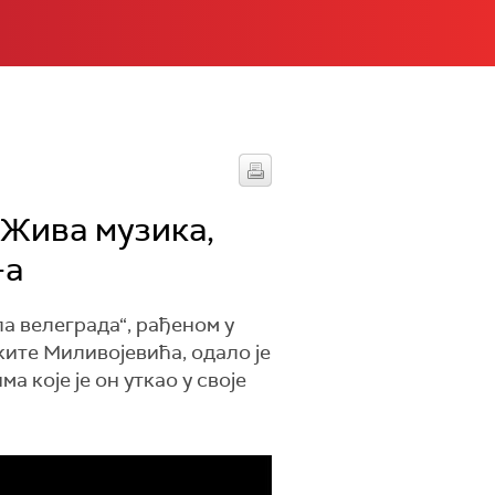
 Жива музика,
-а
а велеграда“, рађеном у
ките Миливојевића, одало је
 које је он уткао у своје