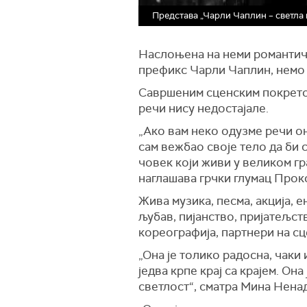
Представа „Чарли Чаплин – светла в
Наслоњена на неми романти
префикс Чарли Чаплин, немо 
Савршеним сценским покретом
речи нису недостајале.
„Ако вам неко одузме речи он
сам вежбао своје тело да би 
човек који живи у великом гр
наглашава грчки глумац Прок
Жива музика, песма, акција, е
љубав, пијанство, пријатељст
кореографија, партнери на сц
„Она је толико радосна, чаки 
једва крпе крај са крајем. Она
светлост“, сматра Мина Нена