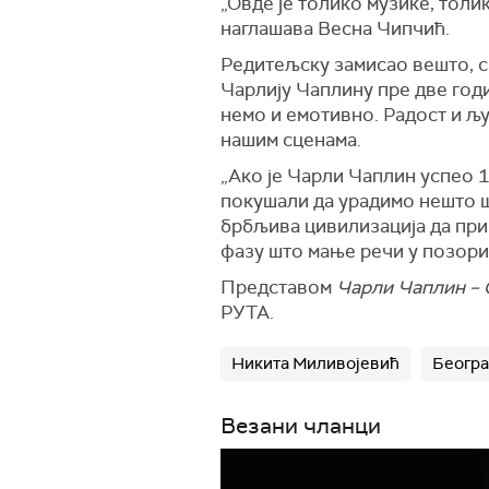
„Овде је толико музике, толик
наглашава Весна Чипчић.
Редитељску замисао вешто, с
Чарлију Чаплину пре две годи
немо и емотивно. Радост и љу
нашим сценама.
„Ако је Чарли Чаплин успео 1
покушали да урадимо нешто што
брбљива цивилизација да прич
фазу што мање речи у позори
Представом
Чарли Чаплин – 
РУТА.
Никита Миливојевић
Београ
Везани чланци