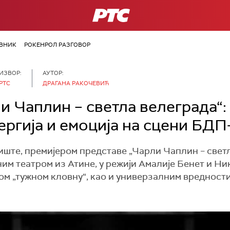
РТС
ВНИК
РОКЕНРОЛ РАЗГОВОР
ИЗВОР:
АУТОР:
РТС
ДРАГАНА РАКОЧЕВИЋ
и Чаплин – светла велеграда“:
нергија и емоција на сцени БДП
ште, премијером представе „Чарли Чаплин – светл
м театром из Атине, у режији Амалије Бенет и Ни
м „тужном кловну“, као и универзалним вредностима