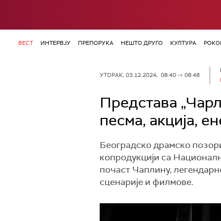
ВЕСТ
ИНТЕРВЈУ
ПРЕПОРУКА
НЕШТО ДРУГО
КУЛТУРА
РОКО
УТОРАК, 03.12.2024, 08:40 -> 08:48
Представа „Чарл
песма, акција, е
Београдско драмско позори
копродукцији са Национални
почаст Чаплину, легендарно
сценарије и филмове.