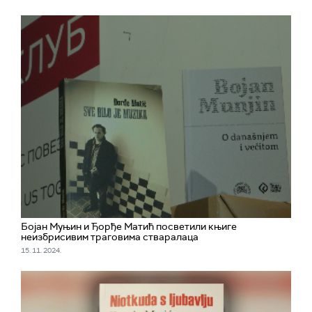
Бојан Муњин и Ђорђе Матић посветили књиге
неизбрисивим траговима стваралаца
15. 11. 2024.