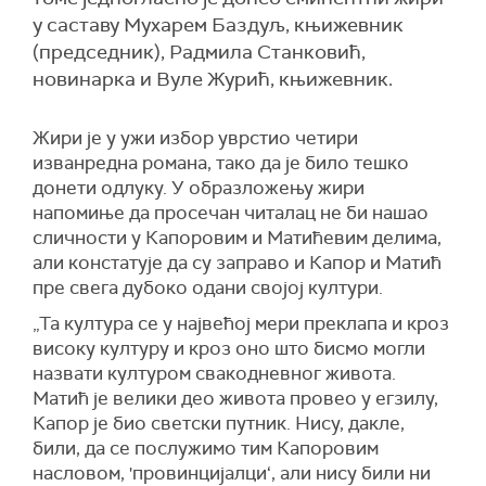
у саставу Мухарем Баздуљ, књижевник
(председник), Радмила Станковић,
новинарка и Вуле Журић, књижевник.
Жири је у ужи избор уврстио четири
изванредна романа, тако да је било тешко
донети одлуку. У образложењу жири
напомиње да просечан читалац не би нашао
сличности у Капоровим и Матићевим делима,
али констатује да су заправо и Капор и Матић
пре свега дубоко одани својој култури.
„Та култура се у највећој мери преклапа и кроз
високу културу и кроз оно што бисмо могли
назвати културом свакодневног живота.
Матић је велики део живота провео у егзилу,
Капор је био светски путник. Нису, дакле,
били, да се послужимо тим Капоровим
насловом, 'провинцијалци‘, али нису били ни