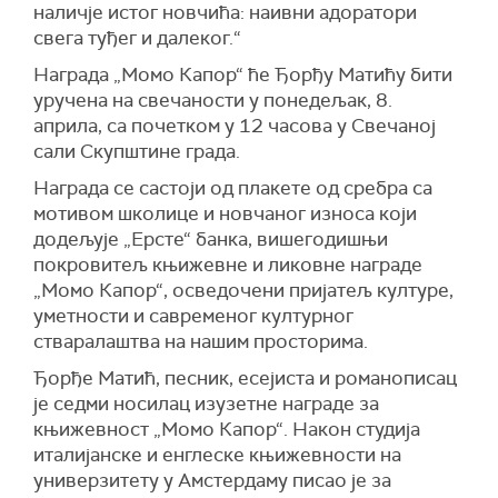
наличје истог новчића: наивни адоратори
свега туђег и далеког.“
Награда „Момо Капор“ ће Ђорђу Матићу бити
уручена на свечаности у понедељак, 8.
априла, са почетком у 12 часова у Свечаној
сали Скупштине града.
Награда се састоји од плакете од сребра са
мотивом школице и новчаног износа који
додељује „Ерсте“ банка, вишегодишњи
покровитељ књижевне и ликовне награде
„Момо Капор“, осведочени пријатељ културе,
уметности и савременог културног
стваралаштва на нашим просторима.
Ђорђе Матић, песник, есејиста и романописац
је седми носилац изузетне награде за
књижевност „Момо Капор“. Након студија
италијанске и енглеске књижевности на
универзитету у Амстердаму писао је за