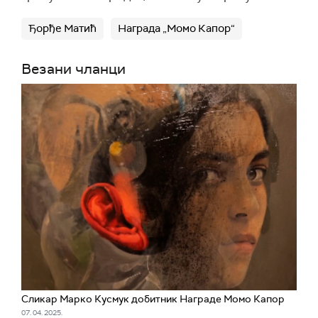
Ђорђе Матић
Награда „Момо Капор“
Везани чланци
Сликар Марко Кусмук добитник Награде Момо Капор
07. 04. 2025.