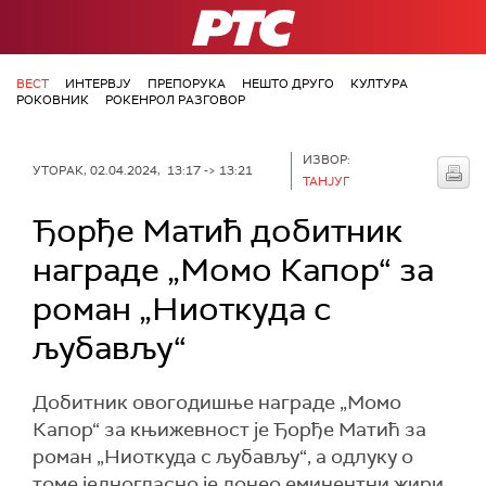
РТС
ВЕСТ
ИНТЕРВЈУ
ПРЕПОРУКА
НЕШТО ДРУГО
КУЛТУРА
РОКОВНИК
РОКЕНРОЛ РАЗГОВОР
ИЗВОР:
УТОРАК, 02.04.2024, 13:17 -> 13:21
ТАНЈУГ
Ђорђе Матић добитник
награде „Момо Капор“ за
роман „Ниоткуда с
љубављу“
Добитник овогодишње награде „Момо
Капор“ за књижевност је Ђорђе Матић за
роман „Ниоткуда с љубављу“, а одлуку о
томе једногласно је донео еминентни жири