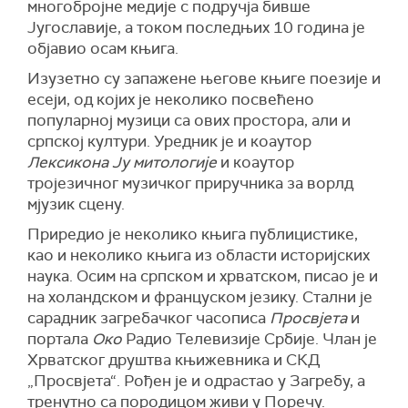
многобројне медије с подручја бивше
Југославије, а током последњих 10 година је
објавио осам књига.
Изузетно су запажене његове књиге поезије и
есеји, од којих је неколико посвећено
популарној музици са ових простора, али и
српској култури. Уредник је и коаутор
Лексикона Ју митологије
и коаутор
тројезичног музичког приручника за ворлд
мјузик сцену.
Приредио је неколико књига публицистике,
као и неколико књига из области историјских
наука. Осим на српском и хрватском, писао је и
на холандском и француском језику. Стални је
сарадник загребачког часописа
Просвјета
и
портала
Око
Радио Телевизије Србије. Члан је
Хрватског друштва књижевника и СКД
„Просвјета“. Рођен је и одрастао у Загребу, а
тренутно са породицом живи у Поречу.