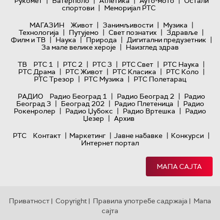
|
|
|
|
Рукомет
Ватерполо
Атлетика
Ауто-мото
Остали
|
спортови
Меморијал РТС
|
|
|
МАГАЗИН
Живот
Занимљивости
Музика
|
|
|
|
Технологијa
Путујемо
Свет познатих
Здравље
|
|
|
|
Филм и ТВ
Наука
Природа
Дигитални предузетник
|
За мале велике хероје
Наизглед здрав
|
|
|
|
|
ТВ
РТС 1
РТС 2
РТС 3
РТС Свет
РТС Наука
|
|
|
|
РТС Драма
РТС Живот
РТС Класика
РТС Коло
|
|
РТС Трезор
РТС Музика
РТС Полетарац
|
|
РАДИО
Радио Београд 1
Радио Београд 2
Радио
|
|
|
Београд 3
Београд 202
Радио Плетеница
Радио
|
|
|
Рокенролер
Радио Џубокс
Радио Вртешка
Радио
|
Џезер
Архив
|
|
|
|
РТС
Контакт
Маркетинг
Јавне набавке
Конкурси
Интернет портал
МАПА САЈТА
Приватност
Copyright
Правила употребе садржаја
Мапа
|
|
|
сајта