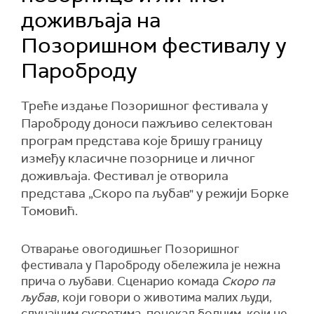
доживљаја на
Позоришном фестивалу у
Пароброду
Треће издање Позоришног фестивала у
Пароброду доноси пажљиво селектован
програм представа које бришу границу
између класичне позорнице и личног
доживљаја. Фестивал је отворила
представа „Скоро па љубав" у режији Борке
Томовић.
Отварање овогодишњег Позоришног
фестивала у Пароброду обележила је нежна
прича о љубави. Сценарио комада
Скоро па
љубав
, који говори о животима малих људи,
случајним сусретима, понекад болним, који не