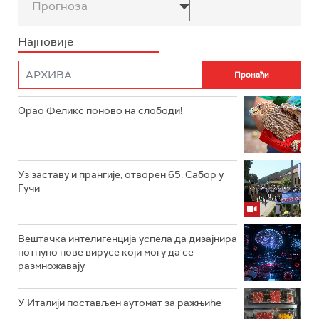
Прогноза
Најновије
Орао Феликс поново на слободи!
Уз заставу и прангије, отворен 65. Сабор у
Гучи
Вештачка интелигенција успела да дизајнира
потпуно нове вирусе који могу да се
размножавају
У Италији постављен аутомат за ражњиће