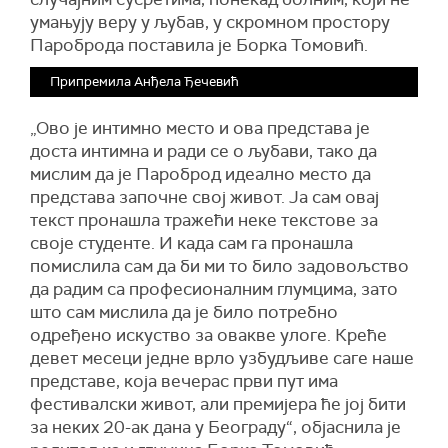
умањују веру у љубав, у скромном простору
Пароброда поставила је Борка Томовић.
Припремила Анђела Ђечевић
„Ово је интимно место и ова представа је
доста интимна и ради се о љубави, тако да
мислим да је Пароброд идеално место да
представа започне свој живот. Ја сам овај
текст пронашла тражећи неке текстове за
своје студенте. И када сам га пронашла
помислила сам да би ми то било задовољство
да радим са професионалним глумцима, зато
што сам мислила да је било потребно
одређено искуство за овакве улоге. Креће
девет месеци једне врло узбудљиве саге наше
представе, која вечерас први пут има
фестивалски живот, али премијера ће јој бити
за неких 20-ак дана у Београду“, објаснила је