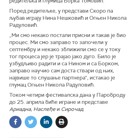
редитељка и глумица Борка Томовић.
Поред редитељке, у представи Скоро па
љубав играју Нина Нешковић и Огњен Никола
Радуловић.
„Ми смо некако постали присни и такав је био
процес. Ми смо заправо то започели у
септембру и некако зближили смо се у току
тог процеса јер је трајао јако дуго. Било је
узбудљиво радити и са Нином и са Борком,
заправо научио сам доста ствари од њих,
највише то слушање партнера“, истакао је
глумац Огњен Никола Радуловић.
Током четири фестивалска дана у Пароброду
до 25. априла биће игране и представе
Ариадна, Наслеђе
и
Сирочад
.