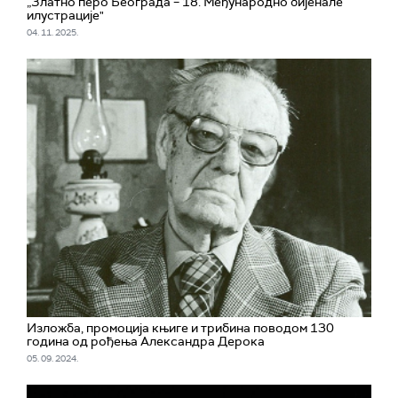
„Златно перо Београда – 18. Међународно бијенале
илустрације"
04. 11. 2025.
Изложба, промоција књиге и трибина поводом 130
година од рођења Александра Дерока
05. 09. 2024.