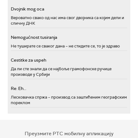
Dvojnik mog oca
Вероватно свако од нас има свог двојника са којим дели и
сличну ДНК
Nemogućnost tusiranja
Не туширате се сваког дана – не стидите се, то је здраво
Cestitke za uspeh
Да ли сте знали да се најбоље грамофонске ручице
производе у Србији
Re: Eh...
Лесковачка спржа – производ са заштићеним географским
пореклом
Преузмите РТС мобилну апликацију