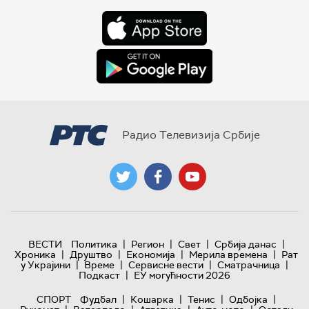
Радио Телевизија Србије
|
|
|
|
ВЕСТИ
Политика
Регион
Свет
Србија данас
|
|
|
|
Хроника
Друштво
Економија
Мерила времена
Рат
|
|
|
|
у Украјини
Време
Сервисне вести
Сматрачница
|
Подкаст
ЕУ могућности 2026
|
|
|
|
СПОРТ
Фудбал
Кошарка
Тенис
Одбојка