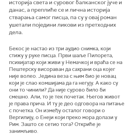
историја света и суровог балканског јуче и
данас, а преплиће се и лична историја
стварања самог писца, па су у овај роман
ушетали поједини ликови из претходних
дела.
Бекос је настао из три аудио снимка, који
стижу у руке писца. Први шаље Пилорета,
психијатар који живи у Немачкој и враћа се на
Пештерску висораван да сахрани оца којег
није волео. Једина веза с њим био је новац
који је слао комшијама да га негују. А како су
они то чинили? Да није сурово било би
смешно. Али, то је тек почетак. Његов живот
је права прича. И ту је део одговора на питање
с почетка. Он између осталог говори о
Вергилију, о Енеји који преко мора долази у
Рим. Зашто се сетио тога? Откриће је
занимљиво.