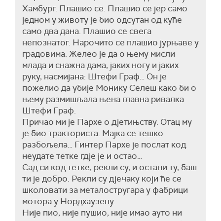
Хамбург. Плашио се. Плашио се јер само
једном у животу је био одсутан од куће
само два дана. Плашио се свега
непознатог. Нарочито се плашио јурњаве у
градовима. Желео је да о њему мисли
млада и снажна дама, јаких ногу и јаких
руку, насмијана: Штефи Граф… Он је
пожелио да убије Монику Селеш како би о
њему размишљала њена главна ривалка
Штефи Граф.
Причао ми је Пархе о дјетињству. Отац му
је био тракториста. Мајка се тешко
разбољела… Гинтер Пархе је послат код
неудате тетке гдје је и остао…
Сад си код тетке, рекли су, и остани ту, баш
ти је добро. Рекли су дјечаку који ће се
школовати за металостругара у фабрици
мотора у Нордхаузену.
Није пио, није пушио, није имао ауто ни