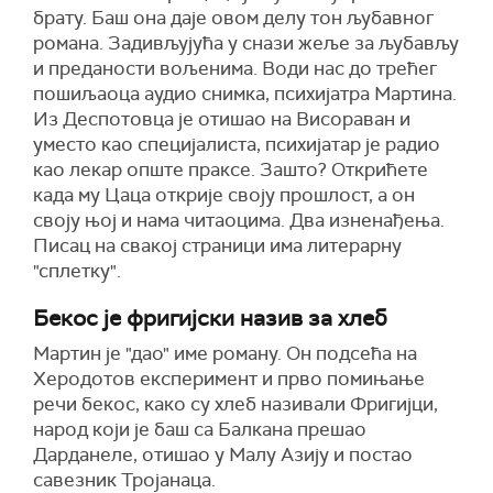
брату. Баш она даје овом делу тон љубавног
романа. Задивљујућа у снази жеље за љубављу
и преданости вољенима. Води нас до трећег
пошиљаоца аудио снимка, психијатра Мартина.
Из Деспотовца је отишао на Висораван и
уместо као специјалиста, психијатар је радио
као лекар опште праксе. Зашто? Открићете
када му Цаца открије своју прошлост, а он
своју њој и нама читаоцима. Два изненађења.
Писац на свакој страници има литерарну
"сплетку".
Бекос је фригијски назив за хлеб
Мартин је "дао" име роману. Он подсећа на
Херодотов експеримент и прво помињање
речи бекос, како су хлеб називали Фригијци,
народ који је баш са Балкана прешао
Дарданеле, отишао у Малу Азију и постао
савезник Тројанаца.