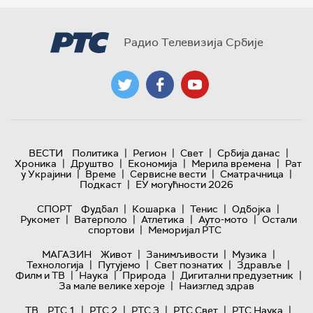
Радио Телевизија Србије
|
|
|
|
ВЕСТИ
Политика
Регион
Свет
Србија данас
|
|
|
|
Хроника
Друштво
Економија
Мерила времена
Рат
|
|
|
|
у Украјини
Време
Сервисне вести
Сматрачница
|
Подкаст
ЕУ могућности 2026
|
|
|
|
СПОРТ
Фудбал
Кошарка
Тенис
Одбојка
|
|
|
|
Рукомет
Ватерполо
Атлетика
Ауто-мото
Остали
|
спортови
Меморијал РТС
|
|
|
МАГАЗИН
Живот
Занимљивости
Музика
|
|
|
|
Технологијa
Путујемо
Свет познатих
Здравље
|
|
|
|
Филм и ТВ
Наука
Природа
Дигитални предузетник
|
За мале велике хероје
Наизглед здрав
|
|
|
|
|
ТВ
РТС 1
РТС 2
РТС 3
РТС Свет
РТС Наука