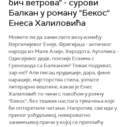
бич ветрова" - сурови
Балкан у роману "Бекос“
Енеса Халиловића
Можете ли да замислите везу између
Вергилијевог Енеје, Фригијаца - античког
народа из Мале Азије, Херодота, Аутолика -
Одисејевог деде, поезије Ескима с
Гренланда са Балканом? Тежак подухват,
зар не!? Али писац ерудиције, дара, фине
нарације, мајсторства стила, уопште
литерарне вештине, какав је Енес
Халиловић то чини с лакоћом у ромну
"Бекос", без тешких наслага тумачења које
би оптеретиле читање. Напротив, све иде у
прилог узбудљивој, невероватно
занимљивој причи у којој се преплићу