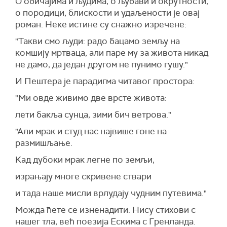
О обичајима и људима, о љубави и окрутности,
о породици, блискости и удаљености је овај
роман. Неке истине су снажно изречене:
"Такви смо људи: радо бацамо земљу на
комшију мртваца, али паре му за живота никад
не дамо, да један другом не пунимо гушу."
И Пештера је парадигма читавог простора:
"Ми овде живимо две врсте живота:
лети бакља сунца, зими бич ветрова."
"Али мрак и студ нас највише гоне на
размишљање.
Kад дубоки мрак легне по земљи,
израњају многе скривене ствари
и тада наше мисли врлудају чудним путевима."
Можда ћете се изненадити. Нису стихови с
нашег тла, већ поезија Ескима с Гренланда.