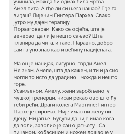
учинила, можда би одмах била мртва.
Амел пита: А гђе ли си њега нашао? Гђе га
виђаш? Лијечим Гинтера Пархеа. Свако
јутро му дајем терапију.
Поразговарам. Kако се осјећа, шта је
вечерао, да ли је нешто сањао? Шта
планира да чита, и тако. Наравно, добро
сам га упознао као и већину пацијената.
Ма он је манијак, сигурно, тврди Амел.
Не знам, Амеле, шта да кажем, и ти и ја смо
могли то исто да урадимо… можда и нешто
горе.
Усамљеном, Амелу, жени заробљеној у
мушкој тренерци, нисам рекао ово што ћу
теби рећи. Драги колега Мартине: Гинтер
Пархе је сиромах. Није имао ни жену ни
дјецу. Ни јагње. Будући да није имао кога
да воли, заволио је сан о јагњету… Са
пиџамом, кобасицом и ножем дошао је у