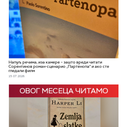
Напуљ речима, иза камере – зашто вреди читати
Сорентинов роман-сценарио „Партенопа“ и ако сте
гледали филм
15. 07. 2026.