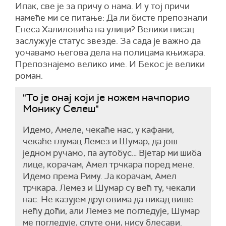
Ипак, све је за причу о нама. И у тој причи
намеће ми се питање: Да ли бисте препознали
Енеса Халиловића на улици? Велики писац
заслужује статус звезде. За сада је важно да
уочавамо његова дела на полицама књижара.
Препознајемо велико име. И Бекос је велики
роман.
"То је онај који је ножем начпорио
Монику Селеш"
Идемо, Амеле, чекаће нас, у кафани,
чекаће глумац Лемез и Шумар, да још
једном ручамо, па аутобус… Вјетар ми шиба
лице, корачам, Амел трчкара поред мене.
Идемо према Риму. Ја корачам, Амел
трчкара. Лемез и Шумар су већ ту, чекали
нас. Не казујем друговима да никад више
нећу доћи, али Лемез ме погледује, Шумар
ме погледује, слуте они, нису блесави.