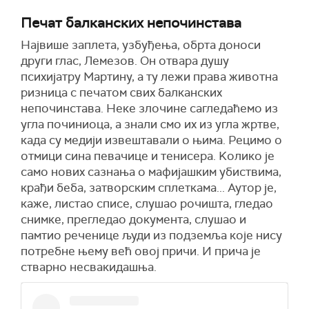
Печат балканских непочинстава
Највише заплета, узбуђења, обрта доноси
други глас, Лемезов. Он отвара душу
психијатру Мартину, а ту лежи права животна
ризница с печатом свих балканских
непочинстава. Неке злочине сагледаћемо из
угла починиоца, а знали смо их из угла жртве,
када су медији извештавали о њима. Рецимо о
отмици сина певачице и тенисера. Kолико је
само нових сазнања о мафијашким убиствима,
крађи беба, затворским сплеткама... Аутор је,
каже, листао списе, слушао рочишта, гледао
снимке, прегледао документа, слушао и
памтио реченице људи из подземља које нису
потребне њему већ овој причи. И прича је
стварно несвакидашња.