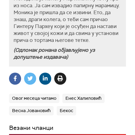
из носа. Ја сам извадио папирну марамицу.
Моника је пришла да се извини. Ето, да
знаш, драги колега, о теби сам причао
Гинтеру Пархеу који је осуђен да настави
живот у својој кожи и да свима у установи
прича о тортама његове тетке.
(Одломак романа објављујемо уз
допуштење издавача)
Овог месеца читамо
Енес Халиловић
Весна Јовановић
Бекос
Везани чланци