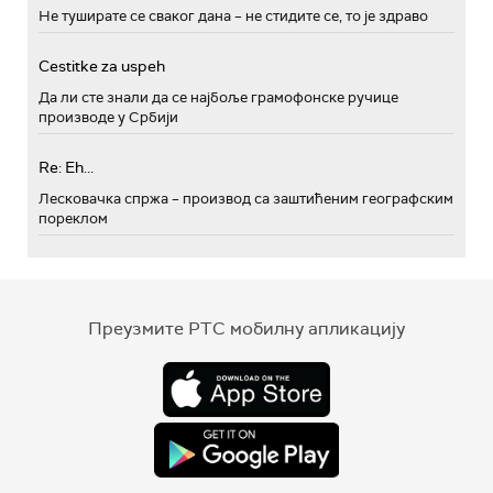
Не туширате се сваког дана – не стидите се, то је здраво
Cestitke za uspeh
Да ли сте знали да се најбоље грамофонске ручице
производе у Србији
Re: Eh...
Лесковачка спржа – производ са заштићеним географским
пореклом
Преузмите РТС мобилну апликацију