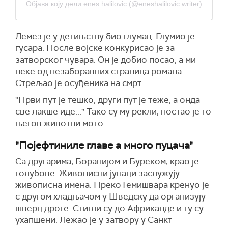
Објава коју дели enes halilovic (@eneshalilovic.writer)
Лемез је у детињству био глумац. Глумио је
гусара. После војске конкурисао је за
затворског чувара. Он је добио посао, а ми
неке од незаборавних страница романа.
Стрељао је осуђеника на смрт.
"Први пут је тешко, други пут је теже, а онда
све лакше иде..." Тако су му рекли, постао је то
његов животни мото.
"Појефтиниле главе а много пуцача"
Са другарима, Боранијом и Буреком, крао је
голубове. Живописни јунаци заслужују
живописна имена. ПрекоТемишвара кренуо је
с другом хладњачом у Шведску да организују
шверц дроге. Стигли су до Африканде и ту су
ухапшени. Лежао је у затвору у Санкт