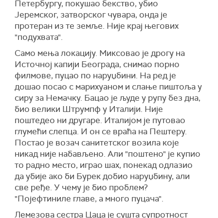
Петербургу, покушао бекство, убио
Јеремског, затворског чувара, онда је
протеран из те земље. Није крај његових
"подухвата".
Само мења локацију. Миксовао је дрогу на
Источној капији Београда, снимао порно
филмове, пуцао по наруџбини. На ред је
дошао посао с марихуаном и слање пиштоља у
сиру за Немачку. Бацао је људе у рупу без дна,
био велики Штрумпф у Италији. Није
поштедео ни другаре. Италијом је путовао
глумећи слепца. И он се враћа на Пештеру.
Постао је возач санитетског возила које
никад није набављено. Али "поштено" је купио
то радно место, играо шах, понекад одлазио
да убије ако би Бурек добио наруџбину, али
све ређе. У чему је био проблем?
"Појефтиниле главе, а много пуцача".
Лемезова сестра Цаца је сушта супротност