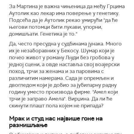
За Мартина је важна чињеница да међу Грцима
Аутолик као лекар има поверење у генетику.
Подсећа да је Аутолик рекао умирући "да ће
његови потомци бити лукави, упорни,
домишљати. Генетика је то."
Да, често пресудна у судбинама јунака. Много
их је незаборавних у Бекосу. Шумар који је
почео живот у роману Људи без гробова у
једној сцени, а овде наставља свој воајерски
поход, трчи за женама и за паровима с
различитим намерама. Сада је опремљен и
двогледом који је добио за јубиларну радну
годину уместо производа фирме. "Амел који
трчи је заправо Амела". Вирџина. Да ли ће
скинути плашт пола којем не припада?
Мрак и студ нас највише гоне на
размишљање