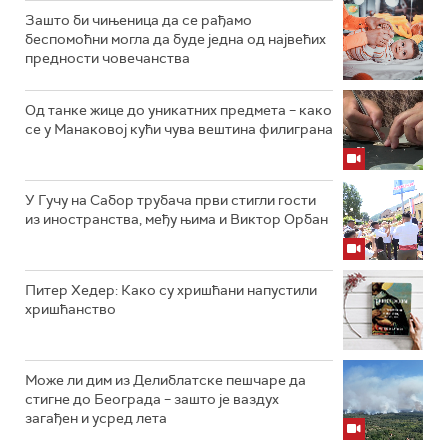
Зашто би чињеница да се рађамо
беспомоћни могла да буде једна од највећих
предности човечанства
Од танке жице до уникатних предмета – како
се у Манаковој кући чува вештина филиграна
У Гучу на Сабор трубача први стигли гости
из иностранства, међу њима и Виктор Орбан
Питер Хедер: Како су хришћани напустили
хришћанство
Може ли дим из Делиблатске пешчаре да
стигне до Београда – зашто је ваздух
загађен и усред лета