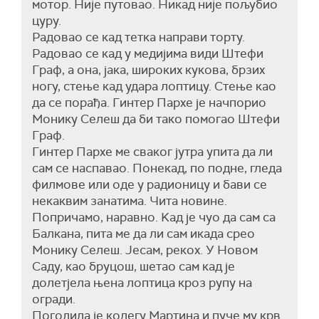
мотор. Није путовао. Никад није пољубио
цуру.
Радовао се кад тетка направи торту.
Радовао се кад у медијима види Штефи
Граф, а она, јака, широких кукова, брзих
ногу, стење кад удара лоптицу. Стење као
да се порађа. Гинтер Пархе је начпорио
Монику Селеш да би тако помогао Штефи
Граф.
Гинтер Пархе ме сваког јутра упита да ли
сам се наспавао. Понекад, по подне, гледа
филмове или оде у радионицу и бави се
некаквим занатима. Чита новине.
Попричамо, наравно. Kад је чуо да сам са
Балкана, пита ме да ли сам икада срео
Монику Селеш. Јесам, рекох. У Новом
Саду, као бруцош, шетао сам кад је
долетјела њена лоптица кроз рупу на
огради.
Погодила је колегу Мартина и пуче му крв