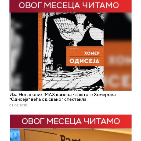
Иза Ноланових IMAX камера - зашто је Хомерова
"Одисеја" већа од сваког спектакла
01. 08. 2026.