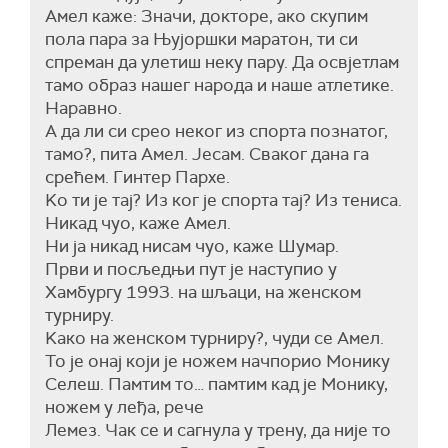
Амел каже: Значи, докторе, ако скупим
пола пара за Њујоршки маратон, ти си
спреман да улетиш неку пару. Да освјетлам
тамо образ нашег народа и наше атлетике.
Наравно.
А да ли си срео неког из спорта познатог,
тамо?, пита Амел. Јесам. Сваког дана га
срећем. Гинтер Пархе.
Kо ти је тај? Из ког је спорта тај? Из тениса.
Никад чуо, каже Амел.
Ни ја никад нисам чуо, каже Шумар.
Први и посљедњи пут је наступио у
Хамбургу 1993. на шљаци, на женском
турниру.
Kако на женском турниру?, чуди се Амел.
То је онај који је ножем начпорио Монику
Селеш. Памтим то… памтим кад је Монику,
ножем у леђа, рече
Лемез. Чак се и сагнула у трену, да није то