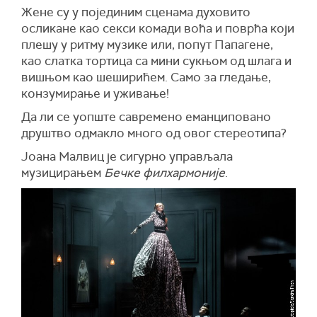
Жене су у појединим сценама духовито
осликане као секси комади воћа и поврћа који
плешу у ритму музике или, попут Папагене,
као слатка тортица са мини сукњом од шлага и
вишњом као шеширићем. Само за гледање,
конзумирање и уживање!
Да ли се уопште савремено еманциповано
друштво одмакло много од овог стереотипа?
Јоана Малвиц је сигурно управљала
музицирањем
Бечке филхармоније
.