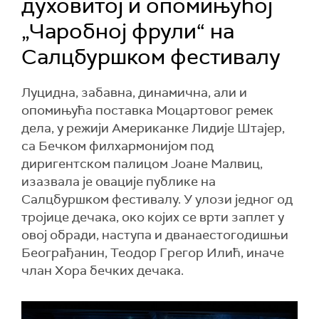
духовитој и опомињућој
„Чаробној фрули“ на
Салцбуршком фестивалу
Луцидна, забавна, динамична, али и
опомињућа поставка Моцартовог ремек
дела, у режији Американке Лидије Штајер,
са Бечком филхармонијом под
диригентском палицом Јоане Малвиц,
изазвала је овације публике на
Салцбуршком фестивалу. У улози једног од
тројице дечака, око којих се врти заплет у
овој обради, наступа и дванаестогодишњи
Београђанин, Теодор Грегор Илић, иначе
члан Хора бечких дечака.