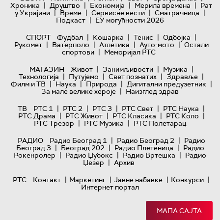
|
|
|
|
Хроника
Друштво
Економија
Мерила времена
Рат
|
|
|
|
у Украјини
Време
Сервисне вести
Сматрачница
|
Подкаст
ЕУ могућности 2026
|
|
|
|
СПОРТ
Фудбал
Кошарка
Тенис
Одбојка
|
|
|
|
Рукомет
Ватерполо
Атлетика
Ауто-мото
Остали
|
спортови
Меморијал РТС
|
|
|
МАГАЗИН
Живот
Занимљивости
Музика
|
|
|
|
Технологијa
Путујемо
Свет познатих
Здравље
|
|
|
|
Филм и ТВ
Наука
Природа
Дигитални предузетник
|
За мале велике хероје
Наизглед здрав
|
|
|
|
|
ТВ
РТС 1
РТС 2
РТС 3
РТС Свет
РТС Наука
|
|
|
|
РТС Драма
РТС Живот
РТС Класика
РТС Коло
|
|
РТС Трезор
РТС Музика
РТС Полетарац
|
|
РАДИО
Радио Београд 1
Радио Београд 2
Радио
|
|
|
Београд 3
Београд 202
Радио Плетеница
Радио
|
|
|
Рокенролер
Радио Џубокс
Радио Вртешка
Радио
|
Џезер
Архив
|
|
|
|
РТС
Контакт
Маркетинг
Јавне набавке
Конкурси
Интернет портал
МАПА САЈТА