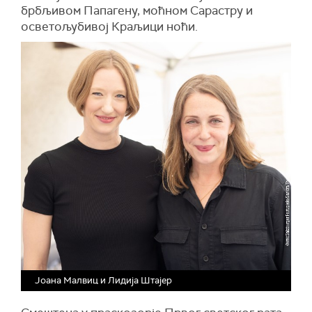
брбљивом Папагену, моћном Сарастру и
осветољубивој Краљици ноћи.
Јоана Малвиц и Лидија Штајер