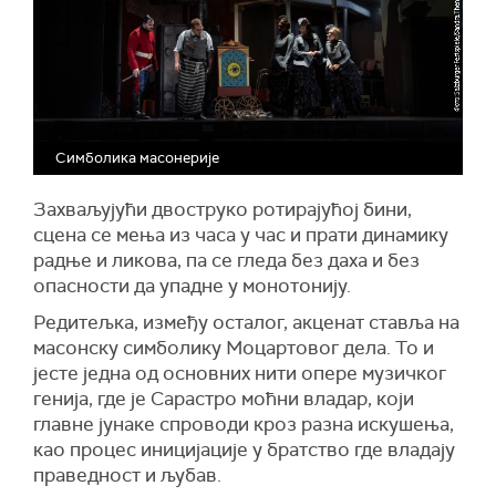
Симболика масонерије
Захваљујући двоструко ротирајућој бини,
сцена се мења из часа у час и прати динамику
радње и ликова, па се гледа без даха и без
опасности да упадне у монотонију.
Редитељка, између осталог, акценат ставља на
масонску симболику Моцартовог дела. То и
јесте једна од основних нити опере музичког
генија, где је Сарастро моћни владар, који
главне јунаке спроводи кроз разна искушења,
као процес иницијације у братство где владају
праведност и љубав.