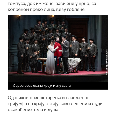
томпуса, док им жене, завијене у црно, са
копреном преко лица, везу гоблене.
Сарастрова екипа кроји мапу света
Од њиховог мешетарења и слављеног
тријумфа на крају остају само лешеви и људи
осакаћених тела и душа.