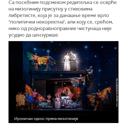
Са посебним подсмехом редитељка се осврће
на мизогинију присутну у стиховима
либретисте, која је за данашње време врло
"политички некоректна", али коју се, срећом,
нико од родноравноправних чистунаца није
усудио да цензурише.
Ироничан однос према мизогинији