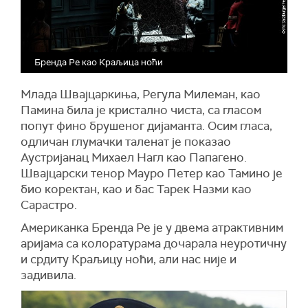
Бренда Ре као Краљица ноћи
Млада Швајцаркиња, Регула Милеман, као
Памина била је кристално чиста, са гласом
попут фино брушеног дијаманта. Осим гласа,
одличан глумачки таленат је показао
Аустријанац Михаел Нагл као Папагено.
Швајцарски тенор Мауро Петер као Тамино је
био коректан, као и бас Тарек Назми као
Сарастро.
Американка Бренда Ре је у двема атрактивним
аријама са колоратурама дочарала неуротичну
и срдиту Краљицу ноћи, али нас није и
задивила.