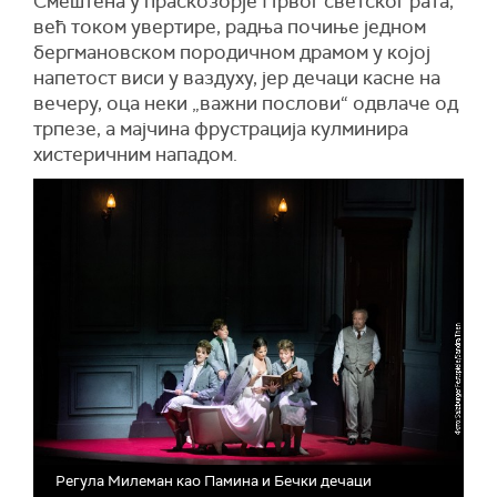
Смештена у праскозорје Првог светског рата,
већ током увертире, радња почиње једном
бергмановском породичном драмом у којој
напетост виси у ваздуху, јер дечаци касне на
вечеру, оца неки „важни послови“ одвлаче од
трпезе, а мајчина фрустрација кулминира
хистеричним нападом.
Регула Милеман као Памина и Бечки дечаци