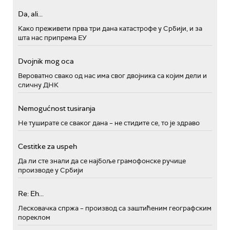
Da, ali...
Како преживети прва три дана катастрофе у Србији, и за
шта нас припрема ЕУ
Dvojnik mog oca
Вероватно свако од нас има свог двојника са којим дели и
сличну ДНК
Nemogućnost tusiranja
Не туширате се сваког дана – не стидите се, то је здраво
Cestitke za uspeh
Да ли сте знали да се најбоље грамофонске ручице
производе у Србији
Re: Eh...
Лесковачка спржа – производ са заштићеним географским
пореклом