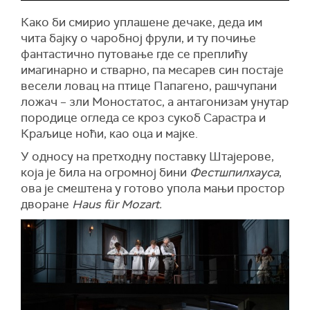
Како би смирио уплашене дечаке, деда им
чита бајку о чаробној фрули, и ту почиње
фантастично путовање где се преплићу
имагинарно и стварно, па месарев син постаје
весели ловац на птице Папагено, рашчупани
ложач – зли Моностатос, а антагонизам унутар
породице огледа се кроз сукоб Сарастра и
Краљице ноћи, као оца и мајке.
У односу на претходну поставку Штајерове,
која је била на огромној бини
Фестшпилхауса
,
ова је смештена у готово упола мањи простор
дворане
Haus für Mozart.