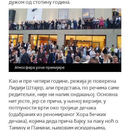
дужом од стотину година.
Атмосфера уочи премијере
Као и пре четири године, режија је поверена
Лидији Штајер, али представа, по речима саме
редитељке, није ни налик ондашњој. Основна
нит јесте, јер се прича, у њеној верзији, у
потпуности врти око тројице дечака
(одабраних из реномираног Хора бечких
дечака), којима деда прича бајку за лаку ноћ о
Тамину и Памини, њиховим искушењима,