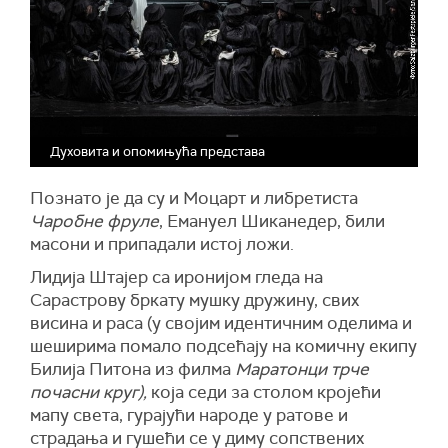
Духовита и опомињућа представа
Познато је да су и Моцарт и либретиста
Чаробне фруле
, Емануел Шиканедер, били
масони и припадали истој ложи.
Лидија Штајер са иронијом гледа на
Сарастрову бркату мушку дружину, свих
висина и раса (у својим идентичним оделима и
шеширима помало подсећају на комичну екипу
Билија Питона из филма
Маратонци
трче
почасни круг),
која седи за столом кројећи
мапу света, гурајући народе у ратове и
страдања и гушећи се у диму сопствених