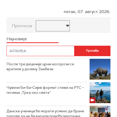
петак, 07. август 2026.
Прогноза
Најновије
После три деценије црни носорози се
вратили у долину Замбези
Чувени Би-Би-Сијев формат стиже на РТС –
почиње „Трка око света“
Дански ученици ће морати усмено да бране
радове да не би варали помоћу вештачке