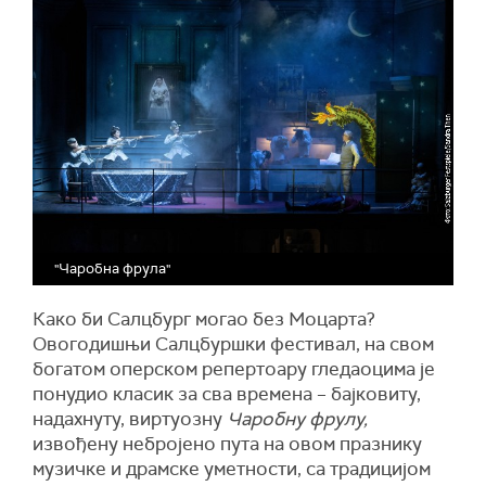
"Чаробна фрула"
Како би Салцбург могао без Моцарта?
Овогодишњи Салцбуршки фестивал, на свом
богатом оперском репертоару гледаоцима је
понудио класик за сва времена – бајковиту,
надахнуту, виртуозну
Чаробну фрулу,
извођену небројено пута на овом празнику
музичке и драмске уметности, са традицијом