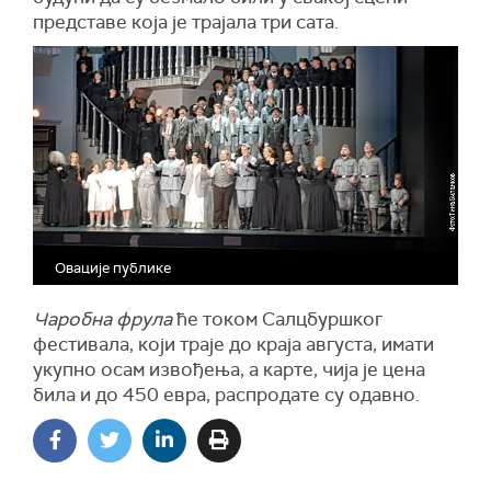
представе која је трајала три сата.
Овације публике
Чаробна фрула
ће током Салцбуршког
фестивала, који траје до краја августа, имати
укупно осам извођења, а карте, чија је цена
била и до 450 евра, распродате су одавно.