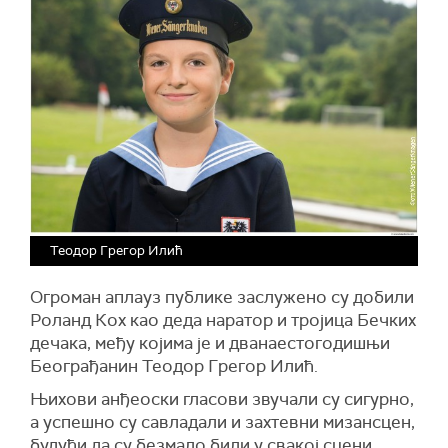
Теодор Грегор Илић
Огроман аплауз публике заслужено су добили
Роланд Кох као деда наратор и тројица Бечких
дечака, међу којима је и дванаестогодишњи
Београђанин Теодор Грегор Илић.
Њихови анђеоски гласови звучали су сигурно,
а успешно су савладали и захтевни мизансцен,
будући да су безмало били у свакој сцени